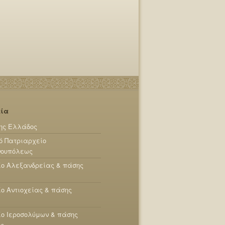
εία
ης Ελλάδος
ό Πατριαρχείο
νουπόλεως
ίο Αλεξανδρείας & πάσης
ο Αντιοχείας & πάσης
ο Ιεροσολύμων & πάσης
ης