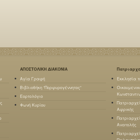
ΑΠΟΣΤΟΛΙΚΗ ΔΙΑΚΟΝΙΑ
Πατριαρχ
υ
Αγία Γραφή
Εκκλησία τ
Βιβλιοθήκη “Πορφυρογέννητος”
Οικουμενικ
Κωνσταντι
Εορτολόγιο
ς
Πατριαρχε
Φωνή Κυρίου
Αφρικής
ο
Πατριαρχεί
Ανατολής
Πατριαρχεί
Παλαιστίν