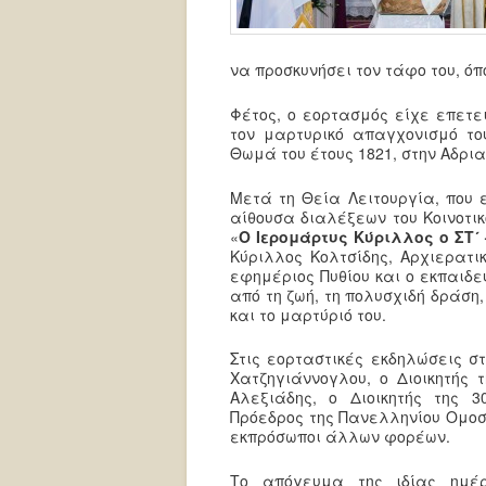
να προσκυνήσει τον τάφο του, ό
Φέτος, ο εορτασμός είχε επετ
τον μαρτυρικό απαγχονισμό του
Θωμά του έτους 1821, στην Αδρι
Μετά τη Θεία Λειτουργία, που 
αίθουσα διαλέξεων του Κοινοτι
«
Ο Ιερομάρτυς Κύριλλος ο ΣΤ´
Κύριλλος Κολτσίδης, Αρχιερατικ
εφημέριος Πυθίου και ο εκπαιδε
από τη ζωή, τη πολυσχιδή δράση
και το μαρτύριό του.
Στις εορταστικές εκδηλώσεις σ
Χατζηγιάννογλου, ο Διοικητής 
Αλεξιάδης, ο Διοικητής της 
Πρόεδρος της Πανελληνίου Ομοσ
εκπρόσωποι άλλων φορέων.
Το απόγευμα της ιδίας ημέρ