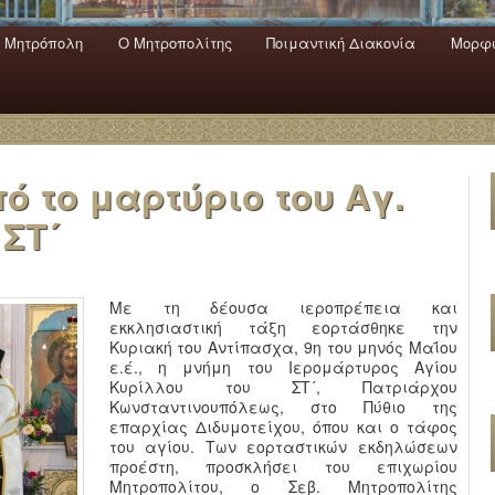
 Mητρόπολη
Ο Mητροπολίτης
Ποιμαντική Διακονία
Μορφω
ενο
εριεχόμενο
α
ό το μαρτύριο του Αγ.
ΣΤ´
Με τη δέουσα ιεροπρέπεια και
εκκλησιαστική τάξη εορτάσθηκε την
Κυριακή του Αντίπασχα, 9η του μηνός Μαΐου
ε.έ., η μνήμη του Ιερομάρτυρος Αγίου
Κυρίλλου του ΣΤ´, Πατριάρχου
Κωνσταντινουπόλεως, στο Πύθιο της
επαρχίας Διδυμοτείχου, όπου και ο τάφος
του αγίου. Των εορταστικών εκδηλώσεων
προέστη, προσκλήσει του επιχωρίου
Μητροπολίτου, ο Σεβ. Μητροπολίτης