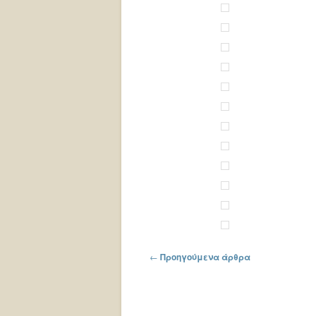
Πλοήγηση στα άρθρα
←
Προηγούμενα άρθρα