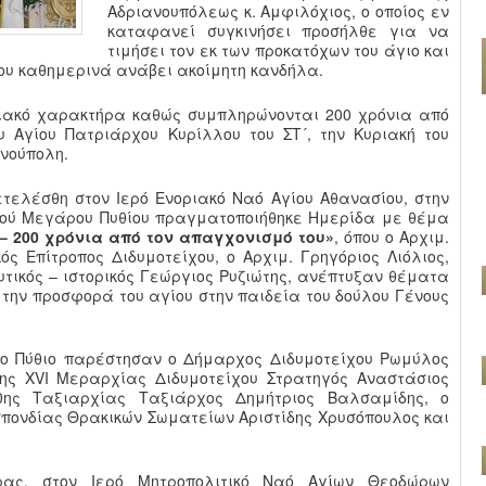
Αδριανουπόλεως κ. Αμφιλόχιος, ο οποίος εν
καταφανεί συγκινήσει προσήλθε για να
τιμήσει τον εκ των προκατόχων του άγιο και
που καθημερινά ανάβει ακοίμητη κανδήλα.
ειακό χαρακτήρα καθώς συμπληρώνονται 200 χρόνια από
 Αγίου Πατριάρχου Κυρίλλου του ΣΤ´, την Κυριακή του
ανούπολη.
ετελέσθη στον Ιερό Ενοριακό Ναό Αγίου Αθανασίου, στην
κού Μεγάρου Πυθίου πραγματοποιήθηκε Ημερίδα με θέμα
 – 200 χρόνια από τον απαγχονισμό του»
, όπου ο Αρχιμ.
ός Επίτροπος Διδυμοτείχου, ο Αρχιμ. Γρηγόριος Λιόλιος,
υτικός – ιστορικός Γεώργιος Ρυζιώτης, ανέπτυξαν θέματα
, την προσφορά του αγίου στην παιδεία του δούλου Γένους
το Πύθιο παρέστησαν ο Δήμαρχος Διδυμοτείχου Ρωμύλος
της XVI Μεραρχίας Διδυμοτείχου Στρατηγός Αναστάσιος
30ης Ταξιαρχίας Ταξιάρχος Δημήτριος Βαλσαμίδης, ο
πονδίας Θρακικών Σωματείων Αριστίδης Χρυσόπουλος και
ας, στον Ιερό Μητροπολιτικό Ναό Αγίων Θεοδώρων