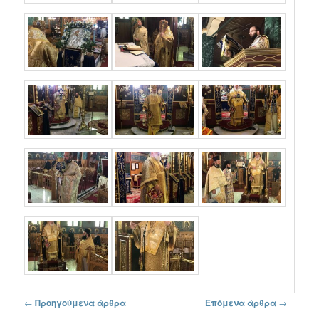
Πλοήγηση στα άρθρα
←
Προηγούμενα άρθρα
Επόμενα άρθρα
→