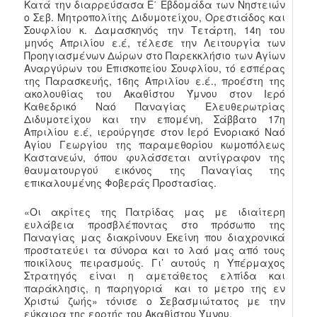
Κατά την διαρρεύσασα Ε΄ Εβδομάδα των Νηστειών
ο Σεβ. Μητροπολίτης Διδυμοτείχου, Ορεστιάδος και
Σουφλίου κ. Δαμασκηνός την Τετάρτη, 14η του
μηνός Απριλίου ε.έ, τέλεσε την Λειτουργία των
Προηγιασμένων Δώρων στο Παρεκκλήσιο των Αγίων
Αναργύρων του Επισκοπείου Σουφλίου, τό εσπέρας
της Παρασκευής, 16ης Απριλίου ε.έ., προέστη της
ακολουθίας του Ακαθίστου Ύμνου στον Ιερό
Καθεδρικό Ναό Παναγίας Ελευθερωτρίας
Διδυμοτείχου και την επομένη, Σάββατο 17η
Απριλίου ε.έ, ιερούργησε στον Ιερό Ενοριακό Ναό
Αγίου Γεωργίου της παραμεθορίου κωμοπόλεως
Καστανεών, όπου φυλάσσεται αντίγραφον της
θαυματουργού εικόνος της Παναγίας της
επικαλουμένης Φοβεράς Προστασίας.
«Οι ακρίτες της Πατρίδας μας με ιδιαίτερη
ευλάβεια προσβλέποντας στο πρόσωπο της
Παναγίας μας διακρίνουν Εκείνη που διαχρονικά
προστατεύει τα σύνορα και το λαό μας από τους
ποικίλους πειρασμούς. Γι’ αυτούς η Υπέρμαχος
Στρατηγός είναι η αμετάθετος ελπίδα και
παράκλησις, η παρηγοριά και το μετρο της εν
Χριστώ ζωής» τόνισε ο Σεβασμιώτατος με την
εύκαιρα της εορτής του Ακαθίστου Ύμνου.