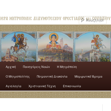
Αρχική
Πανηγύρεις Ναών
H Mητρόπολη
Ο Mητροπολίτης
Ποιμαντική Διακονία
Μορφωτικό Ίδρυμα
Αγιολογία
Χριστιανική Τέχνη
Επικοινωνία