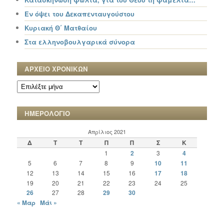
Εν όψει του Δεκαπενταυγούστου
Κυριακή Θ΄ Ματθαίου
Στα ελληνοβουλγαρικά σύνορα
ΑΡΧΕΙΟ ΧΡΟΝΙΚΩΝ
ΑΡΧΕΙΟ
ΧΡΟΝΙΚΩΝ
ΗΜΕΡΟΛΟΓΙΟ
Απρίλιος 2021
Δ
Τ
Τ
Π
Π
Σ
Κ
1
2
3
4
5
6
7
8
9
10
11
12
13
14
15
16
17
18
19
20
21
22
23
24
25
26
27
28
29
30
« Μαρ
Μάι »