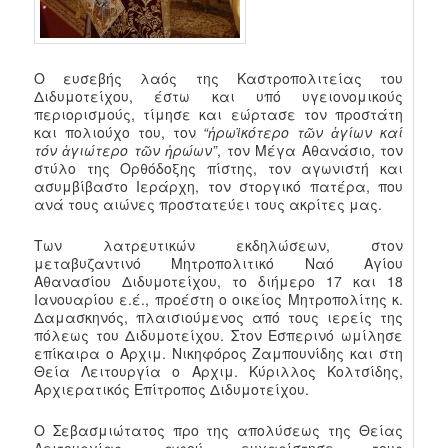
Ο ευσεβής λαός της Καστροπολιτείας του
Διδυμοτείχου, έστω και υπό υγειονομικούς
περιορισμούς, τίμησε και εώρτασε τον προστάτη
και πολιούχο του, τον
“ἡρωϊκότερο τῶν ἁγίων καί
τόν ἁγιώτερο τῶν ἡρώων”
, τον Μέγα Αθανάσιο, τον
στύλο της Ορθόδοξης πίστης, τον αγωνιστή και
ασυμβίβαστο Ιεράρχη, τον στοργικό πατέρα, που
ανά τους αιώνες προστατεύει τους ακρίτες μας.
Των λατρευτικών εκδηλώσεων, στον
μεταβυζαντινό Μητροπολιτικό Ναό Αγίου
Αθανασίου Διδυμοτείχου, το διήμερο 17 και 18
Ιανουαρίου ε.έ., προέστη ο οικείος Μητροπολίτης κ.
Δαμασκηνός, πλαισιούμενος από τους ιερείς της
πόλεως του Διδυμοτείχου. Στον Εσπερινό ωμίλησε
επίκαιρα ο Αρχιμ. Νικηφόρος Ζαμπουνίδης και στη
Θεία Λειτουργία ο Αρχιμ. Κύριλλος Κολτσίδης,
Αρχιερατικός Επίτροπος Διδυμοτείχου.
Ο Σεβασμιώτατος προ της απολύσεως της Θείας
Λειτουργίας, αφού ευχαρίστησε τους