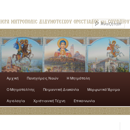
Αρχική
Πανηγύρεις Ναών
H Mητρόπολη
Ο Mητροπολίτης
Ποιμαντική Διακονία
Μορφωτικό Ίδρυμα
Αγιολογία
Χριστιανική Τέχνη
Επικοινωνία