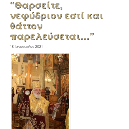
“Θαρσείτε,
νεφύδριον εστί και
θάττον
παρελεύσεται…”
18 Ιανουαρίου 2021