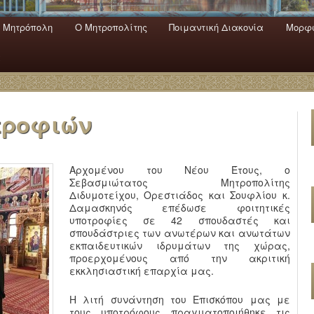
 Mητρόπολη
Ο Mητροπολίτης
Ποιμαντική Διακονία
Μορφω
ενο
εριεχόμενο
α
τροφιών
Αρχομένου του Νέου Έτους, ο
Σεβασμιώτατος Μητροπολίτης
Διδυμοτείχου, Ορεστιάδος και Σουφλίου κ.
Δαμασκηνός επέδωσε φοιτητικές
υποτροφίες σε 42 σπουδαστές και
σπουδάστριες των ανωτέρων και ανωτάτων
εκπαιδευτικών ιδρυμάτων της χώρας,
προερχομένους από την ακριτική
εκκλησιαστική επαρχία μας.
Η λιτή συνάντηση του Επισκόπου μας με
τους υποτρόφους πραγματοποιήθηκε τις