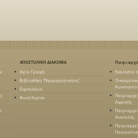
ΑΠΟΣΤΟΛΙΚΗ ΔΙΑΚΟΝΙΑ
Πατριαρχ
υ
Αγία Γραφή
Εκκλησία τ
Βιβλιοθήκη “Πορφυρογέννητος”
Οικουμενικ
Κωνσταντι
Εορτολόγιο
ς
Πατριαρχε
Φωνή Κυρίου
Αφρικής
ο
Πατριαρχεί
Ανατολής
Πατριαρχεί
Παλαιστίν