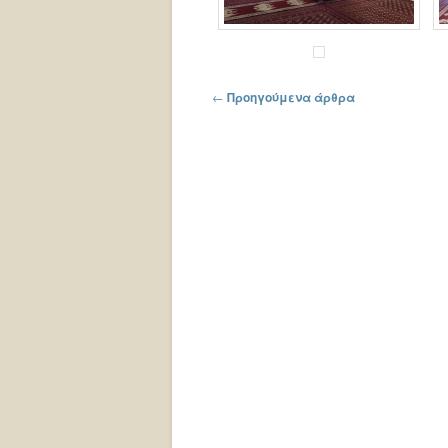
Πλοήγηση στα άρθρα
←
Προηγούμενα άρθρα