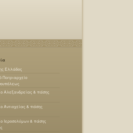
εία
ης Ελλάδος
ό Πατριαρχείο
νουπόλεως
ίο Αλεξανδρείας & πάσης
ο Αντιοχείας & πάσης
ο Ιεροσολύμων & πάσης
ης