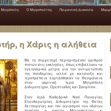
 Mητρόπολη
Ο Mητροπολίτης
Ποιμαντική Διακονία
Μορφω
ενο
εριεχόμενο
α
τήρ, η Χάρις η αλήθεια
Με τη συμμετοχή περιορισμένου αριθμού
πιστών στις εκκλησίες, όπως επιβάλλουν τα
υγειονομικά μέτρα για την αντιμετώπιση
της πανδημίας, αλλά με κατάνυξη και
ιεροπρέπεια εορτάσθηκαν τα Θεοφάνεια
στην ακριτική Ιερά Μητρόπολη
Διδυμοτείχου, Ορεστιάδος και Σουφλίου.
Στον Ιερό Καθεδρικό Ναό Παναγίας
Ελευθερωτρίας Διδυμοτείχου της Θείας
Λειτουργίας και του αγιασμού των υδάτων
προέστη ο οικείος Μητροπολίτης κ.