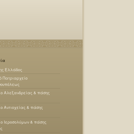
εία
ης Ελλάδος
ό Πατριαρχείο
νουπόλεως
ίο Αλεξανδρείας & πάσης
ο Αντιοχείας & πάσης
ο Ιεροσολύμων & πάσης
ης