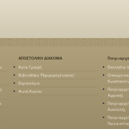
ΑΠΟΣΤΟΛΙΚΗ ΔΙΑΚΟΝΙΑ
Πατριαρχ
υ
Αγία Γραφή
Εκκλησία τ
Βιβλιοθήκη “Πορφυρογέννητος”
Οικουμενικ
Κωνσταντι
Εορτολόγιο
ς
Πατριαρχε
Φωνή Κυρίου
Αφρικής
ο
Πατριαρχεί
Ανατολής
Πατριαρχεί
Παλαιστίν