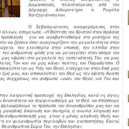
Δαμασκηνός, πλαισιούμενος από τον
Δήμαρχο Διδυμοτείχου κ. Ρωμύλο
Χατζηγιάννογλου.
Ο Σεβασμιώτατος αναφερόμενος στην
ύ άλλων, εσημείωσε·
«Η Βάπτιση του Χριστού στον Ιορδάνη
ς πρόσκληση για να αναβαπτισθούμε στο μυστήριο της
ούν να ζήσουν όσοι αναγνωρίζουν την μεγαλειότητα στην
τώχεια, την ελευθερία στην υπακοή, την ελπίδα στην
την ανθρώπινη φύση για να μεταγγίσει στον κόσμο τον
α μας υψώσει στο μεγαλείο της ταπεινότητός Του, να μας
είας Του και να μας κάνει πολίτες του Παραδείσου. Ο
οκαλύπτεται ως Υιός του Θεού, εισέρχεται στην δική μας
η ζωή μας, και αποκαλύπτει τον Θεό ως την ύψιστη Αγάπη
ας συγχρόνως τον άνθρωπο «ναό» του Θεού, υιό Του και
την λατρευτική προσευχή της Εκκλησίας, κατά τις άγιες
ν δυνατότητα να συμφιλιωθούμε με το Θεό, να σπάσουμε
α ψηλαφήσουμε το πρόσωπο του συνανθρώπου μας και να
η μοναδική δικαίωση και σωτηρία, η αιωνία λύτρωση και
 θεάνθρωποποιησή μας είναι ο μόνος αληθινός Θεός και
, “ο εν φιλανθρωπία περιλαβών και ενυποστήσας Εαυτώ
ο Θεανθρώπινο Σώμα Του, την Εκκλησία».