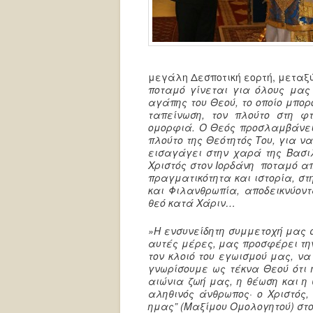
μεγάλη Δεσποτική εορτή, μεταξ
ποταμό γίνεται για όλους μα
αγάπης του Θεού, το οποίο μπορ
ταπείνωση, τον πλούτο στη φ
ομορφιά. Ο Θεός προσλαμβάνει 
πλούτο της Θεότητός Του, για ν
εισαγάγει στην χαρά της Βασιλ
Χριστός στον Ιορδάνη ποταμό απ
πραγματικότητα και ιστορία, στ
και Φιλανθρωπία, αποδεικνύοντ
θεό κατά Χάριν…
»Η ενσυνείδητη συμμετοχή μας σ
αυτές μέρες, μας προσφέρει τη
τον κλοιό του εγωισμού μας, ν
γνωρίσουμε ως τέκνα Θεού ότι 
αιώνια ζωή μας, η θέωση και η
αληθινός άνθρωπος· ο Χριστός
ημας” (Μαξίμου Ομολογητού) στ