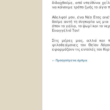
διδαχθούμε, από υπεύθυνα χείλη
να κάνουμε τρόπο ζωής το άγιο 
Αδελφοί μου, ένα Νέο Έτος ανέτ
δούμε αυτή τη συγκυρία ως μια
όπου το γάλα, το ψωμί και το νε
Ευαγγέλιό Του!
Στις μέρες μας, αλλά και π
φιλοθεάμονες του Θείου Λόγου
εφαρμόζουν τις εντολές του Κυρί
Πλοήγηση στα άρθρα
←
Προηγούμενα άρθρα