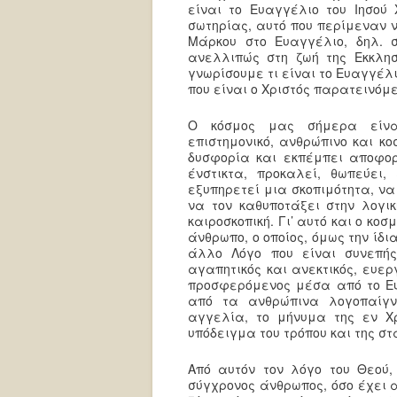
είναι το Ευαγγέλιο του Ιησού 
σωτηρίας, αυτό που περίμεναν 
Μάρκου στο Ευαγγέλιο, δηλ. 
ανελλιπώς στη ζωή της Εκκλη
γνωρίσουμε τι είναι το Ευαγγέλι
που είναι ο Χριστός παρατεινόμ
Ο κόσμος μας σήμερα είναι
επιστημονικό, ανθρώπινο και κο
δυσφορία και εκπέμπει αποφορά
ένστικτα, προκαλεί, θωπεύει,
εξυπηρετεί μια σκοπιμότητα, να
να τον καθυποτάξει στην λογικ
καιροσκοπική. Γι’ αυτό και ο κο
άνθρωπο, ο οποίος, όμως την ίδ
άλλο Λόγο που είναι συνεπής,
αγαπητικός και ανεκτικός, ευεργ
προσφερόμενος μέσα από το Ευ
από τα ανθρώπινα λογοπαίγν
αγγελία, το μήνυμα της εν Χ
υπόδειγμα του τρόπου και της στ
Από αυτόν τον λόγο του Θεού,
σύγχρονος άνθρωπος, όσο έχει α