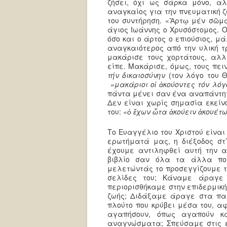
ζήσει, όχι ως σάρκα μόνο, α
αναγκαίος για την πνευματική ζ
του συντήρηση. «Ἄρτῳ μέν σῶμα
άγιος Ιωάννης ο Χρυσόστομος. Ο
όσο και ο άρτος ο επιούσιος, μ
αναγκαιότερος από την υλική τρ
μακάρισε τους χορτάτους, αλλ
είπε. Μακάρισε, όμως, τους πε
τήν δικαιοσύνην
(τον λόγο του 
«μακάριοι ο
ἱ
ἀ
κούοντες τόν λόγ
πάντα μένει σαν ένα αναπάντητο
Δεν είναι χωρίς σημασία εκείνο
του:
«ὁ ἔχων ὦτα ἀκούειν ἀκουέτω
Το Ευαγγέλιο του Χριστού είνα
ερωτήματά μας, η διέξοδος στ
έχουμε αντιληφθεί αυτή την α
βιβλίο σαν όλα τα άλλα που
μελετώντάς το προσεγγίζουμε το
σελίδες του; Κάναμε άραγε
περιορισθήκαμε στην επιδερμική
ζωής; Διδάξαμε άραγε στα παι
πλούτο που κρύβει μέσα του, α
αγαπήσουν, όπως αγαπούν κ
αναγνώσματα; Σπεύσαμε στις ε