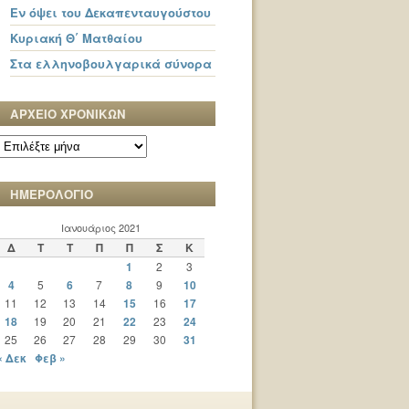
Εν όψει του Δεκαπενταυγούστου
Κυριακή Θ΄ Ματθαίου
Στα ελληνοβουλγαρικά σύνορα
ΑΡΧΕΙΟ ΧΡΟΝΙΚΩΝ
ΑΡΧΕΙΟ
ΧΡΟΝΙΚΩΝ
ΗΜΕΡΟΛΟΓΙΟ
Ιανουάριος 2021
Δ
Τ
Τ
Π
Π
Σ
Κ
1
2
3
4
5
6
7
8
9
10
11
12
13
14
15
16
17
18
19
20
21
22
23
24
25
26
27
28
29
30
31
« Δεκ
Φεβ »