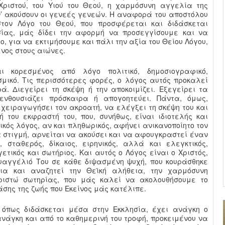
Χριστού, του Υιού του Θεού, η χαρμόσυνη αγγελία της
ν’ ακούσουν οι γενεές γενεών. Η αναφορά του αποστόλου
στον Λόγο του Θεού, που προσφέρεται και διδάσκεται
σίας, μάς δίδει την αφορμή να προσεγγίσουμε και να
ο, για να εκτιμήσουμε και πάλι την αξία του Θείου Λόγου,
ενος στους αιώνες.
 κορεσμένος από λόγο πολιτικό, δημοσιογραφικό,
σμικό. Τις περισσότερες φορές, ο λόγος αυτός προκαλεί
. Διεγείρει τη σκέψη ή την αποκοιμίζει. Εξεγείρει τα
 ενθουσιάζει πρόσκαιρα ή απογοητεύει. Πάντα, όμως,
 χειραγωγήσει τον ακροατή, να ελέγξει τη σκέψη του και
ή του εκφραστή του, που, συνήθως, είναι ιδιοτελής και
σμικός λόγος, αν και πληθωρικός, αφήνει ανικανοποίητο τον
ια στιγμή, αρνείται να ακούσει και να αφουγκραστεί έναν
 σταθερός, δίκαιος, ειρηνικός, αλλά και ελεγκτικός,
ετικός και σωτήριος. Και αυτός ο Λόγος είναι ο Χριστός,
αγγέλιό Του σε κάθε διψασμένη ψυχή, που κουράσθηκε
ια και αναζητεί την Θεϊκή αλήθεια, την χαρμόσυνη
ριστώ σωτηρίας, που μάς καλεί να ακολουθήσουμε το
άσης της ζωής που Εκείνος μάς κατέλιπε.
 όπως διδάσκεται μέσα στην Εκκλησία, έχει ανάγκη ο
νάγκη και από το καθημερινή του τροφή, προκειμένου να