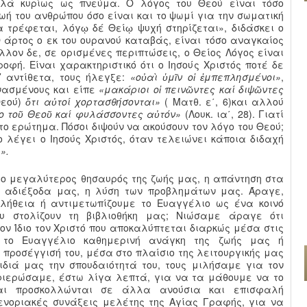
λλά κυρίως ως πνεύμα. Ο λόγος του Θεού είναι τόσο
ωή του ανθρώπου όσο είναι και το ψωμί για την σωματική
 τρέφεται, λόγῳ δέ Θείῳ ψυχή στηρίζεται», διδάσκει ο
 άρτος ο εκ του ουρανού καταβάς, είναι τόσο αναγκαίος
άλλον δε, σε ορισμένες περιπτώσεις, ο Θείος Λόγος είναι
οφή. Είναι χαρακτηριστικό ότι ο Ιησούς Χριστός ποτέ δε
’ αντίθετα, τους ήλεγξε:
«
οὐαὶ ὑμῖν οἱ ἐμπεπλησμένοι»
,
ινασμένους και είπε
«μακάριοι οἱ πεινῶντες καί διψῶντες
Θεού)
ὅτι αὐτοί χορτασθήσονται»
( Ματθ. ε΄, 6)και αλλού
ο το
ῦ
Θεο
ῦ καί φυλάσσοντες αὐτόν»
(Λουκ. ια΄, 28). Γιατί
 ερώτημα. Πόσοι διψούν να ακούσουν τον λόγο του Θεού;
 λέγει ο Ιησούς Χριστός, όταν τελειώνει κάποια διδαχή
».
ι ο μεγαλύτερος θησαυρός της ζωής μας, η απάντηση στα
’ αδιέξοδα μας, η λύση των προβλημάτων μας. Άραγε,
λήθεια ή αντιμετωπίζουμε το Ευαγγέλιο ως ένα κοινό
 στολίζουν τη βιβλιοθήκη μας; Νιώσαμε άραγε ότι
ν Ίδιο τον Χριστό που αποκαλύπτεται διαρκώς μέσα στις
 το Ευαγγέλιο καθημερινή ανάγκη της ζωής μας ή
 προσέγγισή του, μέσα στο πλαίσιο της λειτουργικής μας
διά μας την σπουδαιότητά του, τους μιλήσαμε για τον
φιερώσαμε, έστω λίγα λεπτά, για να τα μάθουμε να το
αι προσκολλώνται σε άλλα ανούσια και επισφαλή
νοριακές συνάξεις μελέτης της Αγίας Γραφής, για να