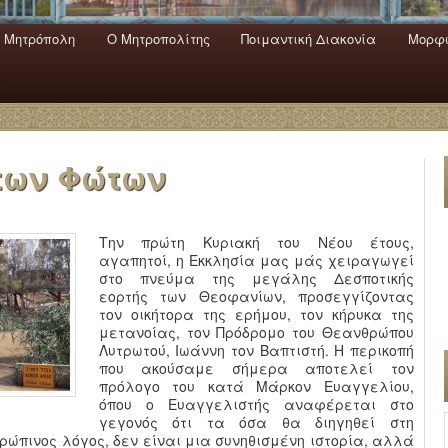
 Mητρόπολη
Ο Mητροπολίτης
Ποιμαντική Διακονία
Μορφω
ενο
εριεχόμενο
α
των Φώτων
Την πρώτη Κυριακή του Νέου έτους,
αγαπητοί, η Εκκλησία μας μάς χειραγωγεί
στο πνεύμα της μεγάλης Δεσποτικής
εορτής των Θεοφανίων, προσεγγίζοντας
τον οικήτορα της ερήμου, τον κήρυκα της
μετανοίας, τον Πρόδρομο του Θεανθρώπου
Λυτρωτού, Ιωάννη τον Βαπτιστή. Η περικοπή
που ακούσαμε σήμερα αποτελεί τον
πρόλογο του κατά Μάρκον Ευαγγελίου,
όπου ο Ευαγγελιστής αναφέρεται στο
γεγονός ότι τα όσα θα διηγηθεί στη
θρώπινος λόγος, δεν είναι μια συνηθισμένη ιστορία, αλλά