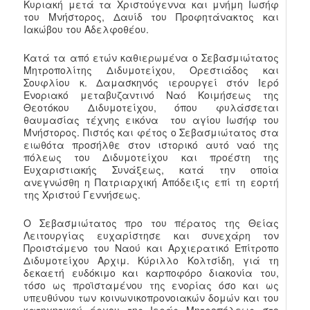
Κυριακή μετά τα Χριστούγεννα και μνήμη Ιωσήφ
του Μνήστορος, Δαυίδ του Προφητάνακτος και
Ιακώβου του Αδελφοθέου.
Κατά τα από ετών καθιερωμένα ο Σεβασμιώτατος
Μητροπολίτης Διδυμοτείχου, Ορεστιάδος και
Σουφλίου κ. Δαμασκηνός ιερουργεί στόν Ιερό
Ενοριακό μεταβυζαντινό Ναό Κοιμήσεως της
Θεοτόκου Διδυμοτείχου, όπου φυλάσσεται
θαυμασίας τέχνης εικόνα του αγίου Ιωσήφ του
Μνήστορος. Πιστός και φέτος ο Σεβασμιώτατος στα
ειωθότα προσήλθε στον ιστορικό αυτό ναό της
πόλεως του Διδυμοτείχου και προέστη της
Ευχαριστιακής Συνάξεως, κατά την οποία
ανεγνώσθη η Πατριαρχική Απόδειξις επί τη εορτή
της Χριστού Γεννήσεως.
Ο Σεβασμιώτατος προ του πέρατος της Θείας
Λειτουργίας ευχαρίστησε και συνεχάρη τον
Προιστάμενο του Ναού και Αρχιερατικό Επίτροπο
Διδυμοτείχου Αρχιμ. Κύριλλο Κολτσίδη, γιά τη
δεκαετή ευδόκιμο και καρποφόρο διακονία του,
τόσο ως προϊσταμένου της ενορίας όσο και ως
υπευθύνου των κοινωνικοπρονοιακών δομών και του
κατηχητικού έργου της Ιεράς Μητροπόλεως στο