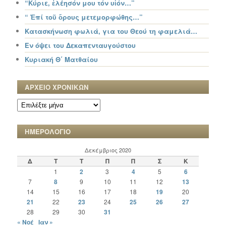
“Κύριε, ἐλέησόν μου τόν υἱόν…”
“ Ἐπί τοῦ ὄρους μετεμορφώθης…”
Κατασκήνωση φωλιά, για του Θεού τη φαμελιά…
Εν όψει του Δεκαπενταυγούστου
Κυριακή Θ΄ Ματθαίου
ΑΡΧΕΙΟ ΧΡΟΝΙΚΩΝ
ΑΡΧΕΙΟ
ΧΡΟΝΙΚΩΝ
ΗΜΕΡΟΛΟΓΙΟ
Δεκέμβριος 2020
Δ
Τ
Τ
Π
Π
Σ
Κ
1
2
3
4
5
6
7
8
9
10
11
12
13
14
15
16
17
18
19
20
21
22
23
24
25
26
27
28
29
30
31
« Νοέ
Ιαν »