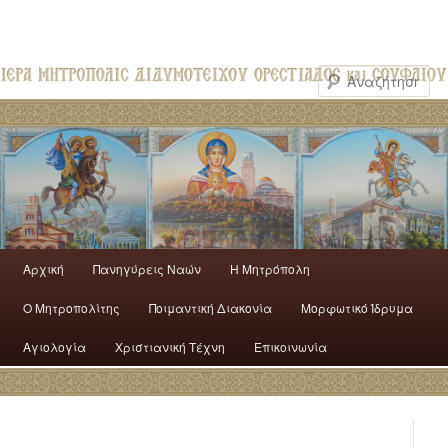
Αρχική
Πανηγύρεις Ναών
H Mητρόπολη
Ο Mητροπολίτης
Ποιμαντική Διακονία
Μορφωτικό Ίδρυμα
Αγιολογία
Χριστιανική Τέχνη
Επικοινωνία