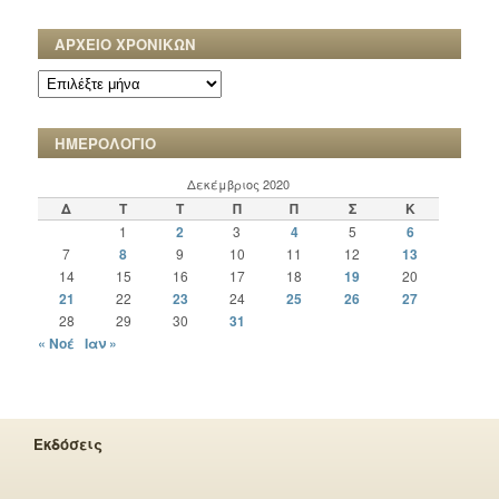
ΑΡΧΕΙΟ ΧΡΟΝΙΚΩΝ
ΑΡΧΕΙΟ
ΧΡΟΝΙΚΩΝ
ΗΜΕΡΟΛΟΓΙΟ
Δεκέμβριος 2020
Δ
Τ
Τ
Π
Π
Σ
Κ
1
2
3
4
5
6
7
8
9
10
11
12
13
14
15
16
17
18
19
20
21
22
23
24
25
26
27
28
29
30
31
« Νοέ
Ιαν »
Εκδόσεις