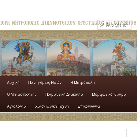
Αρχική
Πανηγύρεις Ναών
H Mητρόπολη
Ο Mητροπολίτης
Ποιμαντική Διακονία
Μορφωτικό Ίδρυμα
Αγιολογία
Χριστιανική Τέχνη
Επικοινωνία