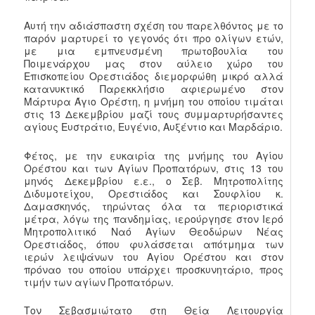
Αυτή την αδιάσπαστη σχέση του παρελθόντος με το
παρόν μαρτυρεί το γεγονός ότι προ ολίγων ετών,
με μια εμπνευσμένη πρωτοβουλία του
Ποιμενάρχου μας στον αύλειο χώρο του
Επισκοπείου Ορεστιάδος διεμορφώθη μικρό αλλά
κατανυκτικό Παρεκκλήσιο αφιερωμένο στον
Μάρτυρα Άγιο Ορέστη, η μνήμη του οποίου τιμάται
στις 13 Δεκεμβρίου μαζί τους συμμαρτυρήσαντες
αγίους Ευστράτιο, Ευγένιο, Αυξέντιο και Μαρδάριο.
Φέτος, με την ευκαιρία της μνήμης του Αγίου
Ορέστου και των Αγίων Προπατόρων, στις 13 του
μηνός Δεκεμβρίου ε.ε., ο Σεβ. Μητροπολίτης
Διδυμοτείχου, Ορεστιάδος και Σουφλίου κ.
Δαμασκηνός, τηρώντας όλα τα περιοριστικά
μέτρα, λόγω της πανδημίας, ιερούργησε στον Ιερό
Μητροπολιτικό Ναό Αγίων Θεοδώρων Νέας
Ορεστιάδος, όπου φυλάσσεται απότμημα των
ιερών λειψάνων του Αγίου Ορέστου και στον
πρόναο του οποίου υπάρχει προσκυνητάριο, προς
τιμήν των αγίων Προπατόρων.
Τον Σεβασμιώτατο στη Θεία Λειτουργία