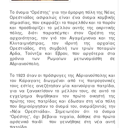
Το όνομα “Ορέστης” για την όμορφη πόλη της Νέας
Ορεστιάδος ασφαλώς είναι ένα όνομα κομβικής
σημασίας, που εκφράζει το παρελθόν και το παρόν
και προσδιορίζει το μέλλον αυτής της ακριτικής
πόλης, διότι παραπέμπει στον Ορέστη της
αρχαιότητας, τον γιό του Αγαμέμνονα και της
Κλυταιμνήστρας, τον ιδρυτή της αρχαίας
Ορεστιάδος, στη συμβολή των τριών ποταμών
Άρδα, Τούντζα και Εβρου, που αργότερα στα
χρόνια των Ρωμαίων μετωνομάσθη σε
Αδριανούπολη.
Το 1923 όταν οι πρόσφυγες της Αδριανούπολης και
του Κάραγατς διωγμένοι από τις πατρογονικές
τους εστίες ανεζήτησαν μία καινούργια πατρίδα,
για να ξανακτίσουν το μέλλον τους, σε αυτό το
εγχείρημα θυμήθηκαν τον πρώτο οικηστή της
πρώτης τους πατρίδας και έδωσαν στη νέα πόλη
που δημιούργησαν το όνομά του, ονομάζοντάς την
«Νέα Ορεστιάδα». Σημειωτέον ότι το όνομα
“Ορέστης”, όχι βέβαια τυχαία, δόθηκε στο πρώτο
αρσενικό παιδί που γεννήθηκε στη νέα αυτή
πατρίδα.