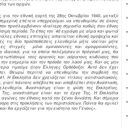
σία των αρχών.
 για την εθνική εορτή της 28ης Οκτωβρίου 1940, μεταξύ
ημερινή επέτειο υποχρεούμαι να υπενθυμίσω σε όλους
 που προσλαμβάνουν ιδιαίτερη σημασία καθώς σαν έθνος
σιμη περίοδο. Το έπος του `40 εγράφη με αίμα και φωτιά
εγάλες εθνικες επιτυχίες απαιτείται εθνική ομοψυχία και
ές τις δύο προϋποθέσεις ελευθερία μήτε νοείται μήτε
ολες στιγμές μόνο ομονοούντες και ομοφρονούντες,
α ιδανικά, για τα οποία πολέμησαν οι πρόγονοί μας, θα
ετωπίσουμε τους ορατούς και αόρατους κινδύνους που
 την ευημερία και την πρόοδο του λαού μας. Και ας μην
μερα τιμούμε ήταν Έλληνες Ορθόδοξοι. Αυτό δεν έχει
σει. Θεωρώ περιττό να υπενθυμίσω την συμβολή της
41. Η Εκκλησία δεν χρειάζεται τίτλους αντιστασιακούς.
, γιατί πάντοτε απέβλεπε και αποβλέπει στην Ανάσταση,
ελευθερία. Αναστάσιμη είναι η φύση της Εκκλησίας.
 Της, αναστάσιμο είναι και το έργο Της. Η Εκκλησία
 αγώνες του έθνους κατά του ξένου δυνάστη. Και σήμερα
ορη στις προκλήσεις των περιστάσεων. Πάντα θα ομιλεί
αι θα εργάζεται για την ενότητα του Γένους».