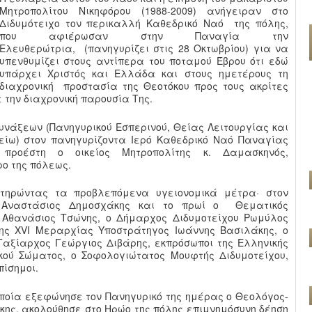
Μητροπολίτου Νικηφόρου (1988-2009) ανήγειραν στο
Διδυμότειχο τον περικαλλή Καθεδρικό Ναό της πόλης,
που αφιέρωσαν στην Παναγία την
Ελευθερώτρια, (πανηγυρίζει στις 28 Οκτωβρίου) για να
υπενθυμίζει στους αντίπερα του ποταμού Έβρου ότι εδώ
υπάρχει Χριστός και Ελλάδα και στους ημετέρους τη
διαχρονική προστασία της Θεοτόκου προς τους ακρίτες
ε την διαχρονική παρουσία Της.
υνάξεων (Πανηγυρικού Εσπερινού, Θείας Λειτουργίας και
τείω) στον πανηγυρίζοντα Ιερό Καθεδρικό Ναό Παναγίας
 προέστη ο οικείος Μητροπολίτης κ. Δαμασκηνός,
ρο της πόλεως.
 τηρώντας τα προβλεπόμενα υγειονομικά μέτρα· στον
 Αναστάσιος Δημοσχάκης και το πρωί ο Θεματικός
 Αθανάσιος Τσώνης, ο Δήμαρχος Διδυμοτείχου Ρωμύλος
της XVI Μεραρχίας Υποστράτηγος Ιωάννης Βασιλάκης, ο
 Ταξίαρχος Γεώργιος Διβάρης, εκπρόσωποι της Ελληνικής
κού Σώματος, ο Σοφολογιώτατος Μουφτής Διδυμοτείχου,
ίσημοι.
οποία εξεφώνησε τον Πανηγυρικό της ημέρας ο Θεολόγος-
κης, ακολούθησε στο Ηρώο της πόλης επιμνημόσυνη δέηση