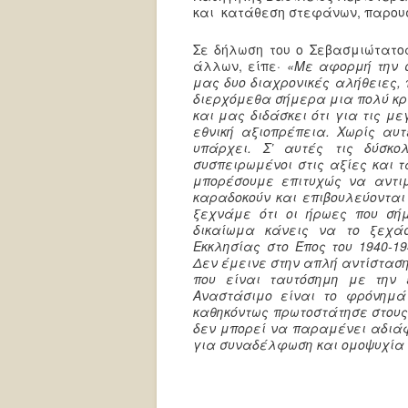
και κατάθεση στεφάνων, παρου
Σε δήλωση του ο Σεβασμιώτατος
άλλων, είπε·
«Με αφορμή την σ
μας δυο διαχρονικές αλήθειες,
διερχόμεθα σήμερα μια πολύ κρί
και μας διδάσκει ότι για τις μ
εθνική αξιοπρέπεια. Χωρίς αυτ
υπάρχει. Σ’ αυτές τις δύσκ
συσπειρωμένοι στις αξίες και τ
μπορέσουμε επιτυχώς να αντιμ
καραδοκούν και επιβουλεύονται
ξεχνάμε ότι οι ήρωες που σή
δικαίωμα κάνεις να το ξεχά
Εκκλησίας στο Έπος του 1940-19
Δεν έμεινε στην απλή αντίσταση
που είναι ταυτόσημη με την 
Αναστάσιμο είναι το φρόνημά
καθηκόντως πρωτοστάτησε στους
δεν μπορεί να παραμένει αδιάφ
για συναδέλφωση και ομοψυχία κ