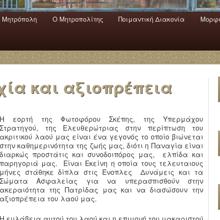
 Mητρόπολη
Ο Mητροπολίτης
Ποιμαντική Διακονία
Μορφω
ενο
εριεχόμενο
α
χία και αξιοπρέπεια
Η εορτή της Φωτοφόρου Σκέπης, της Υπερμάχου
Στρατηγού, της Ελευθερώτριας στην περίπτωση του
ακριτικού λαού μας είναι ένα γεγονός το οποίο βιώνεται
στην καθημερινότητα της ζωής μας, διότι η Παναγία είναι
διαρκώς προστάτις και συνοδοιπόρος μας, ελπίδα και
παρηγοριά μας. Είναι Εκείνη η οποία τους τελευταιους
μήνες στάθηκε δίπλα στις Ένοπλες Δυνάμεις και τα
Σώματα Ασφαλείας για να υπερασπισθούν στην
ακεραιότητα της Πατρίδας μας και να διασώσουν την
αξιοπρέπεια του λαού μας.
Η ευλάβεια αυτού του λαού και η επιμονή του μακαριστού