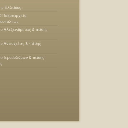
ης Ελλάδος
ό Πατριαρχείο
νουπόλεως
ίο Αλεξανδρείας & πάσης
ο Αντιοχείας & πάσης
ο Ιεροσολύμων & πάσης
ης