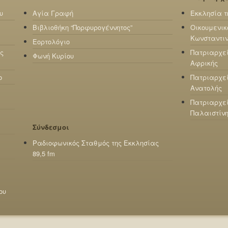
υ
Αγία Γραφή
Εκκλησία τ
Βιβλιοθήκη “Πορφυρογέννητος”
Οικουμενικ
Κωνσταντι
Εορτολόγιο
ς
Πατριαρχε
Φωνή Κυρίου
Αφρικής
ο
Πατριαρχεί
Ανατολής
Πατριαρχεί
Παλαιστίν
Σύνδεσμοι
Ραδιοφωνικός Σταθμός της Εκκλησίας
89,5 fm
ου