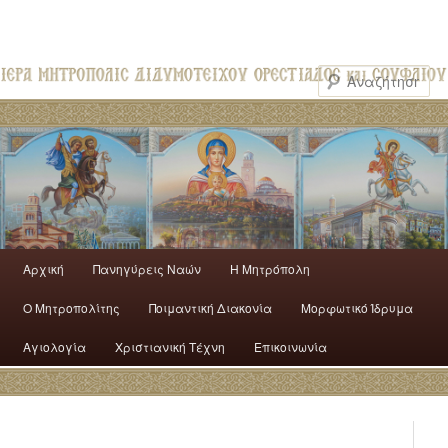
Αρχική
Πανηγύρεις Ναών
H Mητρόπολη
Ο Mητροπολίτης
Ποιμαντική Διακονία
Μορφωτικό Ίδρυμα
Αγιολογία
Χριστιανική Τέχνη
Επικοινωνία