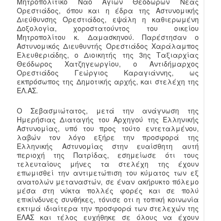
Μητροπολιτικό Ναό Αγίων Θεοδώρων Νέας
Ορεστιάδος, όπου και η έδρα της Αστυνομικής
Διεύθυνσης Ορεστιάδος, εψάλη η καθιερωμένη
Δοξολογία, χοροστατούντος του οικείου
Μητροπολίτου κ. Δαμασκηνού. Παρέστησαν ο
Αστυνομικός Διευθυντής Ορεστιάδος Χαράλαμπος
Ελευθεριάδης, ο Διοικητής της 3ης Ταξιαρχίας
Θεόδωρος Χατζηγεωργίου, ο Αντιδήμαρχος
Ορεστιάδος Γεώργιος Καραγιάννης, ως
εκπρόσωπος της Δημοτικής αρχής, και στελέχη της
ΕΛ.ΑΣ.
Ο Σεβασμιώτατος, μετά την ανάγνωση της
Ημερήσιας Διαταγής του Αρχηγού της Ελληνικής
Αστυνομίας, υπό του προς τούτο εντεταλμένου,
λαβών τον λόγο εξήρε την προσφορά της
Ελληνικής Αστυνομίας στην ευαίσθητη αυτή
περιοχή της Πατρίδας, εσημείωσε ότι τους
τελευταίους μήνες τα στελέχη της έχουν
επωμισθεί την αντιμετώπιση του κύματος των εξ
ανατολών μεταναστών, σε έναν ακήρυκτο πόλεμο
μέσα στη νύκτα πολλές φορές και σε πολύ
επικίνδυνες συνθήκες, τόνισε οτι η τοπική κοινωνία
εκτιμά ιδιαίτερα την προσφορά των στελεχών της
ΕΛΑΣ και τέλος ευχήθηκε σε όλους να έχουν