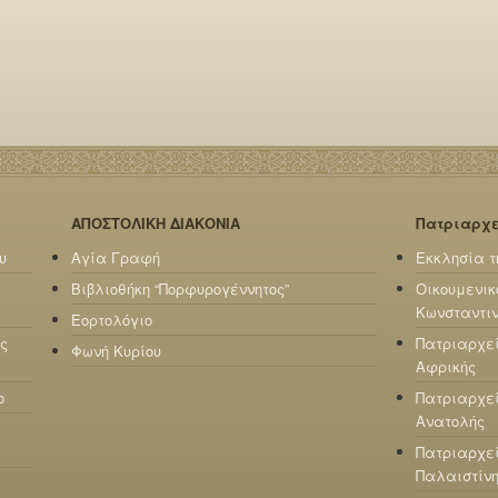
ΑΠΟΣΤΟΛΙΚΗ ΔΙΑΚΟΝΙΑ
Πατριαρχ
υ
Αγία Γραφή
Εκκλησία τ
Βιβλιοθήκη “Πορφυρογέννητος”
Οικουμενικ
Κωνσταντι
Εορτολόγιο
ς
Πατριαρχε
Φωνή Κυρίου
Αφρικής
ο
Πατριαρχεί
Ανατολής
Πατριαρχεί
Παλαιστίν