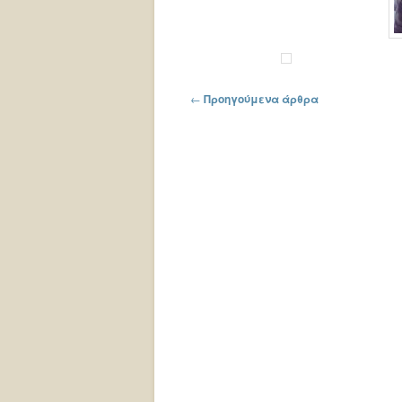
Πλοήγηση στα άρθρα
←
Προηγούμενα άρθρα