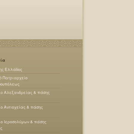
εία
ης Ελλάδος
ό Πατριαρχείο
νουπόλεως
ίο Αλεξανδρείας & πάσης
ο Αντιοχείας & πάσης
ο Ιεροσολύμων & πάσης
ης