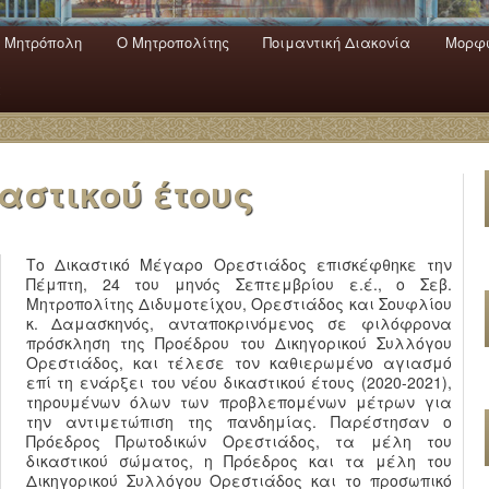
 Mητρόπολη
Ο Mητροπολίτης
Ποιμαντική Διακονία
Μορφω
ενο
εριεχόμενο
α
αστικού έτους
Το Δικαστικό Μέγαρο Ορεστιάδος επισκέφθηκε την
Πέμπτη, 24 του μηνός Σεπτεμβρίου ε.έ., ο Σεβ.
Μητροπολίτης Διδυμοτείχου, Ορεστιάδος και Σουφλίου
κ. Δαμασκηνός, ανταποκρινόμενος σε φιλόφρονα
πρόσκληση της Προέδρου του Δικηγορικού Συλλόγου
Ορεστιάδος, και τέλεσε τον καθιερωμένο αγιασμό
επί τη ενάρξει του νέου δικαστικού έτους (2020-2021),
τηρουμένων όλων των προβλεπομένων μέτρων για
την αντιμετώπιση της πανδημίας. Παρέστησαν ο
Πρόεδρος Πρωτοδικών Ορεστιάδος, τα μέλη του
δικαστικού σώματος, η Πρόεδρος και τα μέλη του
Δικηγορικού Συλλόγου Ορεστιάδος και το προσωπικό