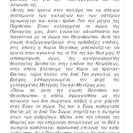
λύτρωση της…
»Αυτός που κρατά στην παλάμη του τα άπειρα
συστήματα των γαλαξιών και των αστέρων
σμικρύνεται και κάνει θρόνο Του την μήτρα της
Παρθένου. Είναι ευλογημένο το σώμα της
Παναγίας μας, διότι ενώνεται αδιάσπαστα και
παντοτινά με το σώμα του Θεανθρώπου. Αυτή την
ένωση διαζωγραφίζουμε στις ορθόδοξες εικόνες,
στις οποίες η Κυρία Θεοτόκος απεικονίζεται να
κρατά στην αγκαλιά της το Υιό της και Θεό μας. Η
αποκορύφωση, όμως, της αγιογραφημένης
θεολογίας βρίσκεται στην εικόνα της Κοιμήσεως,
στην οποία βλέπουμε τον Κύριο να κρατάει
Εκείνος, τώρα πλέον, στη δική Του αγκαλιά, ως
βρέφος εσπαργανωμένο, την ψυχή της
ευλογημένης Μητέρας Του και Μητέρας μας.
»Πάνω σε αυτή την ένωση Θεοτόκου και
Θεανθρώπου, η οποία σφραγίσθηκε με την
κοινωνία των δύο σωμάτων, καθώς η μία χάρισε
στον Έναν το σώμα Της και ο Ένας καθαγίασε
Εκείνη με το δικό Του Σώμα, στηρίζεται η σωτηρία
όλων των ανθρώπων. Μέσα από την υπακοή της
Μαρίας και την υπέρλογη συναλλαγή με το Θεό η
σωτηρία καθίσταται προσωπική επιλογή του κάθε
ανθρώπου. Αν ο Παράδεισος είναι ο Χριστός και η