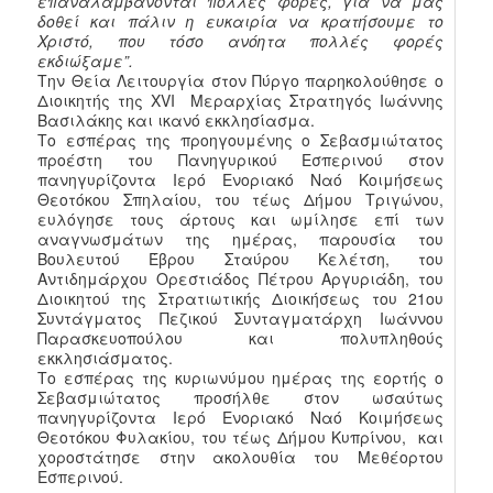
επαναλαμβάνονται πολλές φορές, για να μας
δοθεί και πάλιν η ευκαιρία να κρατήσουμε το
Χριστό, που τόσο ανόητα πολλές φορές
εκδιώξαμε”.
Την Θεία Λειτουργία στον Πύργο παρηκολούθησε ο
Διοικητής της XVI Μεραρχίας Στρατηγός Ιωάννης
Βασιλάκης και ικανό εκκλησίασμα.
Το εσπέρας της προηγουμένης ο Σεβασμιώτατος
προέστη του Πανηγυρικού Εσπερινού στον
πανηγυρίζοντα Ιερό Ενοριακό Ναό Κοιμήσεως
Θεοτόκου Σπηλαίου, του τέως Δήμου Τριγώνου,
ευλόγησε τους άρτους και ωμίλησε επί των
αναγνωσμάτων της ημέρας, παρουσία του
Βουλευτού Έβρου Σταύρου Κελέτση, του
Αντιδημάρχου Ορεστιάδος Πέτρου Αργυριάδη, του
Διοικητού της Στρατιωτικής Διοικήσεως του 21ου
Συντάγματος Πεζικού Συνταγματάρχη Ιωάννου
Παρασκευοπούλου και πολυπληθούς
εκκλησιάσματος.
Το εσπέρας της κυριωνύμου ημέρας της εορτής ο
Σεβασμιώτατος προσήλθε στον ωσαύτως
πανηγυρίζοντα Ιερό Ενοριακό Ναό Κοιμήσεως
Θεοτόκου Φυλακίου, του τέως Δήμου Κυπρίνου, και
χοροστάτησε στην ακολουθία του Μεθέορτου
Εσπερινού.