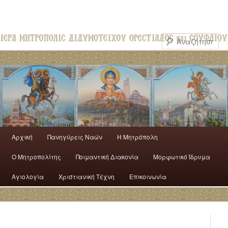
Αρχική
Πανηγύρεις Ναών
H Mητρόπολη
Ο Mητροπολίτης
Ποιμαντική Διακονία
Μορφωτικό Ίδρυμα
Αγιολογία
Χριστιανική Τέχνη
Επικοινωνία