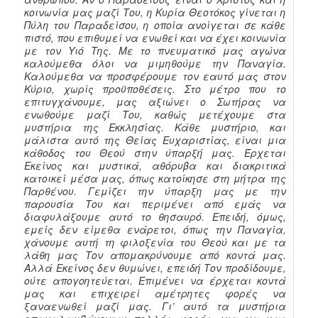
κοινωνία μας μαζί Του, η Κυρία Θεοτόκος γίνεται η
Πύλη του Παραδείσου, η οποία ανοίγεται σε κάθε
πιστό, που επιθυμεί να ενωθεί και να έχει κοινωνία
με τον Υιό Της. Με το πνευματικό μας αγώνα
καλούμεθα όλοι να μιμηθούμε την Παναγία.
Καλούμεθα να προσφέρουμε τον εαυτό μας στον
Κύριο, χωρίς προϋποθέσεις. Στο μέτρο που το
επιτυγχάνουμε, μας αξιώνει ο Σωτήρας να
ενωθούμε μαζί Του, καθώς μετέχουμε στα
μυστήρια της Εκκλησίας. Κάθε μυστήριο, και
μάλιστα αυτό της Θείας Ευχαριστίας, είναι μια
κάθοδος του Θεού στην ύπαρξή μας. Έρχεται
Εκείνος και μυστικά, αθόρυβα και διακριτικά
κατοικεί μέσα μας, όπως κατοίκησε στη μήτρα της
Παρθένου. Γεμίζει την ύπαρξη μας με την
παρουσία Του και περιμένει από εμάς να
διαφυλάξουμε αυτό το θησαυρό. Επειδή, όμως,
εμείς δεν είμεθα ενάρετοι, όπως την Παναγία,
χάνουμε αυτή τη φιλοξενία του Θεού και με τα
λάθη μας Τον απομακρύνουμε από κοντά μας.
Αλλά Εκείνος δεν θυμώνει, επειδή Τον προδίδουμε,
ούτε απογοητεύεται. Επιμένει να έρχεται κοντά
μας και επιχειρεί αμέτρητες φορές να
ξαναενωθεί μαζί μας. Γι’ αυτό τα μυστήρια