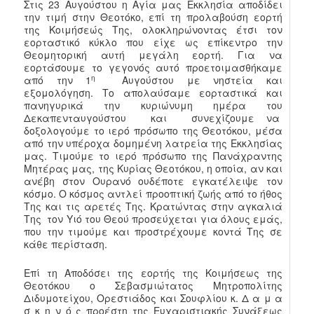
Στις 23 Αυγούστου η Αγία μας Εκκλησία αποδίδει
την τιμή στην Θεοτόκο, επί τη προλαβούση εορτή
της Κοιμήσεώς Της, ολοκληρώνοντας έτσι τον
εορταστικό κύκλο που είχε ως επίκεντρο την
Θεομητορική αυτή μεγάλη εορτή. Για να
εορτάσουμε το γεγονός αυτό προετοιμασθήκαμε
η
από την 1
Αυγούστου με νηστεία και
εξομολόγηση. Το απολαύσαμε εορταστικά και
πανηγυρικά την κυριώνυμη ημέρα του
Δεκαπενταυγούστου και συνεχίζουμε να
δοξολογούμε το ιερό πρόσωπο της Θεοτόκου, μέσα
από την υπέροχα δομημένη λατρεία της Εκκλησίας
μας. Τιμούμε το ιερό πρόσωπο της Πανάχραντης
Μητέρας μας, της Κυρίας Θεοτόκου, η οποία, αν και
ανέβη στον Ουρανό ουδέποτε εγκατέλειψε τον
κόσμο. Ο κόσμος αντλεί προοπτική ζωής από το ήθος
Της και τις αρετές Της. Κρατώντας στην αγκαλιά
Της τον Υιό του Θεού προσεύχεται για όλους εμάς,
που την τιμούμε και προστρέχουμε κοντά Της σε
κάθε περίσταση.
Επί τη Αποδόσει της εορτής της Κοιμήσεως της
Θεοτόκου ο Σεβασμιώτατος Μητροπολίτης
Διδυμοτείχου, Ορεστιάδος και Σουφλίου κ. Δ α μ α
σ κ η ν ό ς προέστη της Ευχαριστιακής Συνάξεως