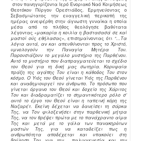
στον πανηγυρίζοντα Ιερό Ενοριακό Ναό Κοιμήσεως
Θεοτόκου Πύργου Ορεστιάδος. Ερμηνεύοντας ο
Σεβασμιώτατος την ευαγγελική περικοπή της
ημέρας ανεφέρθη στην άγνωστη γυναίκα η οποία
μέσα από το πλήθος θεολόγησε βαθύτατα
λέγοντας
«μακαρία η κοιλία η βαστασασά σε καί
μαστοί ούς εθήλασας»
, επισημαίνοντας ότι
“…Τα
λόγια αυτά, αν και απευθύνονται προς το Χριστό,
υμνολογούν την Παναγία Μητέρα Του.
Παρουσιάζουν το μεγάλο μυστήριο της Παρθένου.
Αυτό το μυστήριο που διαπραγματεύεται το σχέδιο
του Θεού για τη δική μας σωτηρία. Κορυφαία
πράξη της αγάπης Του είναι η κάθοδος Του στον
κόσμο. Ο Υιός του Θεού γίνεται Υιός της Παρθένου
και αναδημιουργεί τον άνθρωπο. Το πρόσωπο που
γίνεται όργανο του Θεού και δοχείο της Χάριτος
Του και διαδραματίζει το σημαντικότερο ρόλο σ’
αυτό το έργο του Θεού είναι η ταπεινή κόρη της
Ναζαρέτ. Εκείνη δέχεται να δανείσει τη σάρκα
Της, να Τον φιλοξενήσει στην παρθενική μήτρα
Της, να τον θρέψει πρώτα με το πανάχραντο αίμα
Της και μετά με το γάλα των πανακηρἀτων
μαστών Της, για να καταδείξει πως η
ανθρωπότητα αποδέχεται και υπακούει στη
βούληση Του για την παλιγγενεσία και την