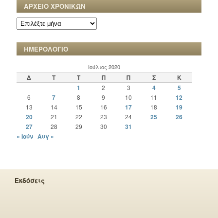
ΑΡΧΕΙΟ ΧΡΟΝΙΚΩΝ
ΑΡΧΕΙΟ
ΧΡΟΝΙΚΩΝ
ΗΜΕΡΟΛΟΓΙΟ
Ιούλιος 2020
Δ
Τ
Τ
Π
Π
Σ
Κ
1
2
3
4
5
6
7
8
9
10
11
12
13
14
15
16
17
18
19
20
21
22
23
24
25
26
27
28
29
30
31
« Ιούν
Αυγ »
Εκδόσεις