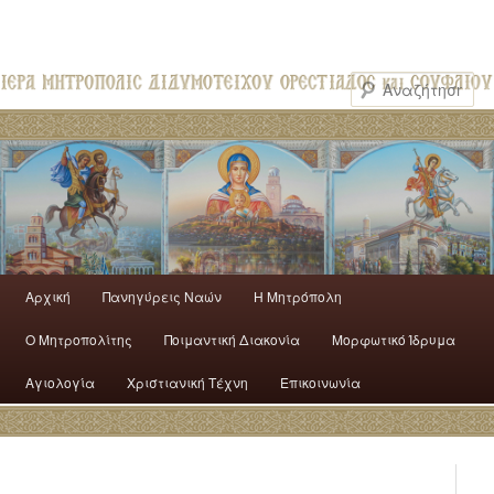
Αρχική
Πανηγύρεις Ναών
H Mητρόπολη
Ο Mητροπολίτης
Ποιμαντική Διακονία
Μορφωτικό Ίδρυμα
Αγιολογία
Χριστιανική Τέχνη
Επικοινωνία