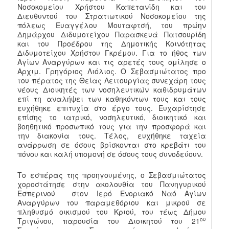
Νοσοκομείου Χρήστου Καπετανίδη και του
Διευθυντού του Στρατιωτικού Νοσοκομείου της
πόλεως Ευαγγέλου Μουταφτσή, του πρώην
Δημάρχου Διδυμοτείχου Παρασκευά Πατσουρίδη
και του Προέδρου της Δημοτικής Κοινότητας
Διδυμοτείχου Χρήστου Γκρέμου. Για το ήθος των
Αγίων Αναργύρων και τις αρετές τους ομίλησε ο
Αρχιμ. Γρηγόριος Λιόλιος. Ο Σεβασμιώτατος προ
του πέρατος της Θείας Λειτουργίας συνεχάρη τους
νέους Διοικητές των νοσηλευτικών καθιδρυμάτων
επί τη αναλήψει των καθηκόντων τους και τους
ευχήθηκε επιτυχία στο έργο τους. Ευχαρίστησε
επίσης το ιατρικό, νοσηλευτικό, διοικητικό και
βοηθητικό προσωπικό τους για την προσφορά και
την διακονία τους. Τέλος, ευχήθηκε ταχεία
ανάρρωση σε όσους βρίσκονται στο κρεβάτι του
πόνου και καλή υπομονή σε όσους τους συνοδεύουν.
Το εσπέρας της προηγουμένης, ο Σεβασμιώτατος
χοροστάτησε στην ακολουθία του Πανηγυρικού
Εσπερινού στον Ιερό Ενοριακό Ναό Αγίων
Αναργύρων του παραμεθόριου και μικρού σε
πληθυσμό οικισμού του Κριού, του τέως Δήμου
ου
Τριγώνου, παρουσία του Διοικητού του 21