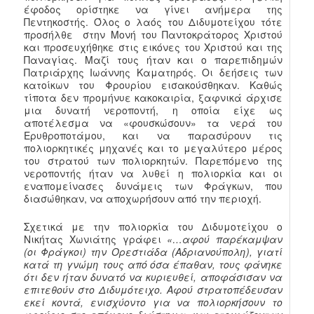
έφοδος ορίστηκε να γίνει ανήμερα της
Πεντηκοστής. Όλος ο λαός του Διδυμοτείχου τότε
προσήλθε στην Μονή του Παντοκράτορος Χριστού
και προσευχήθηκε στις εικόνες του Χριστού και της
Παναγίας. Μαζί τους ήταν και ο παρεπιδημών
Πατριάρχης Ιωάννης Καματηρός. Οι δεήσεις των
κατοίκων του Φρουρίου εισακούσθηκαν. Καθώς
τίποτα δεν προμήνυε κακοκαιρία, ξαφνικά άρχισε
μια δυνατή νεροποντή, η οποία είχε ως
αποτέλεσμα να «φουσκώσουν» τα νερά του
Ερυθροποτάμου, και να παρασύρουν τις
πολιορκητικές μηχανές και το μεγαλύτερο μέρος
του στρατού των πολιορκητών. Παρεπόμενο της
νεροποντής ήταν να λυθεί η πολιορκία και οι
εναπομείνασες δυνάμεις των Φράγκων, που
διασώθηκαν, να αποχωρήσουν από την περιοχή.
Σχετικά με την πολιορκία του Διδυμοτείχου ο
Νικήτας Χωνιάτης γράφει
«…αφού παρέκαμψαν
(οι Φράγκοι) την Ορεστιάδα (Αδριανούπολη), γιατί
κατά τη γνώμη τους από όσα έπαθαν, τους φάνηκε
ότι δεν ήταν δυνατό να κυριευθεί, αποφάσισαν να
επιτεθούν στο Διδυμότειχο. Αφού στρατοπέδευσαν
εκεί κοντά, ενισχύοντο για να πολιορκήσουν το