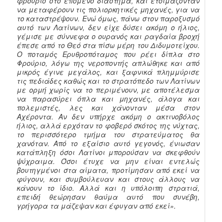
φρούριο στο επόμενο διάστημα, και ετοιμάζονταν
να μεταφέρουν τις πολιορκητικές μηχανές, για να
το καταστρέψουν. Ενώ όμως, πάνω στον παροξυσμό
αυτό των Λατίνων, δεν είχε δύσει ακόμη ο ήλιος,
γέμισε με σύννεφα ο ουρανός και ραγδαία βροχή
έπεσε από το Θεό στα πίσω μέρη του Διδυμοτείχου.
Ο ποταμός Ερυθροπόταμος που ρέει δίπλα στο
Φρούριο, λόγω της νεροποντής απλώθηκε και από
μικρός έγινε μεγάλος, και ξαφνικά πλημμύρισε
τις πεδιάδες καθώς και το στρατόπεδο των Λατίνων
με ορμή χωρίς να το περιμένουν, με αποτέλεσμα
να παρασύρει όπλα και μηχανές, άλογα και
πολεμιστές, λες και χάνονταν μέσα στον
Αχέροντα. Αν δεν υπήρχε ακόμη ο ακτινοβόλος
ήλιος, αλλά ερχόταν το φοβερό σκότος της νύχτας,
το περισσότερο τμήμα του στρατεύματος θα
χανόταν. Από το εξαίσιο αυτό γεγονός, ένιωσαν
κατάπληξη όσοι Λατίνοι μπορούσαν να σκεφθούν
ψύχραιμα. Όσοι έτυχε να μην είναι εντελώς
βουτηγμένοι στα αίματα, προτίμησαν από εκεί να
φύγουν, και συμβούλευαν και στους άλλους να
κάνουν το ίδιο. Αλλά και η υπόλοιπη στρατιά,
επειδή θεώρησαν θαύμα αυτό που συνέβη,
γρήγορα τα μάζεψαν και έφυγαν από εκεί».