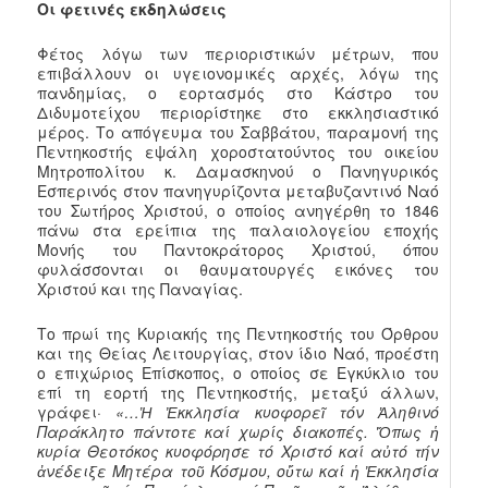
Οι φετινές εκδηλώσεις
Φέτος λόγω των περιοριστικών μέτρων, που
επιβάλλουν οι υγειονομικές αρχές, λόγω της
πανδημίας, ο εορτασμός στο Κάστρο του
Διδυμοτείχου περιορίστηκε στο εκκλησιαστικό
μέρος. Το απόγευμα του Σαββάτου, παραμονή της
Πεντηκοστής εψάλη χοροστατούντος του οικείου
Μητροπολίτου κ. Δαμασκηνού ο Πανηγυρικός
Εσπερινός στον πανηγυρίζοντα μεταβυζαντινό Ναό
του Σωτήρος Χριστού, ο οποίος ανηγέρθη το 1846
πάνω στα ερείπια της παλαιολογείου εποχής
Μονής του Παντοκράτορος Χριστού, όπου
φυλάσσονται οι θαυματουργές εικόνες του
Χριστού και της Παναγίας.
Το πρωί της Κυριακής της Πεντηκοστής του Όρθρου
και της Θείας Λειτουργίας, στον ίδιο Ναό, προέστη
ο επιχώριος Επίσκοπος, ο οποίος σε Εγκύκλιο του
επί τη εορτή της Πεντηκοστής, μεταξύ άλλων,
γράφει·
«…
Ἡ Ἐκκλησία κυοφορεῖ τόν Ἀληθινό
Παράκλητο πάντοτε καί χωρίς διακοπές. Ὅπως ἡ
κυρία Θεοτόκος κυοφόρησε τό Χριστό καί αὐτό τήν
ἀνέδειξε Μητέρα τοῦ Κόσμου, οὕτω καί ἡ Ἐκκλησία