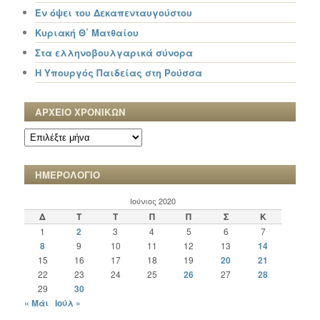
Εν όψει του Δεκαπενταυγούστου
Κυριακή Θ΄ Ματθαίου
Στα ελληνοβουλγαρικά σύνορα
Η Υπουργός Παιδείας στη Ρούσσα
ΑΡΧΕΙΟ ΧΡΟΝΙΚΩΝ
ΑΡΧΕΙΟ
ΧΡΟΝΙΚΩΝ
ΗΜΕΡΟΛΟΓΙΟ
Ιούνιος 2020
Δ
Τ
Τ
Π
Π
Σ
Κ
1
2
3
4
5
6
7
8
9
10
11
12
13
14
15
16
17
18
19
20
21
22
23
24
25
26
27
28
29
30
« Μάι
Ιούλ »