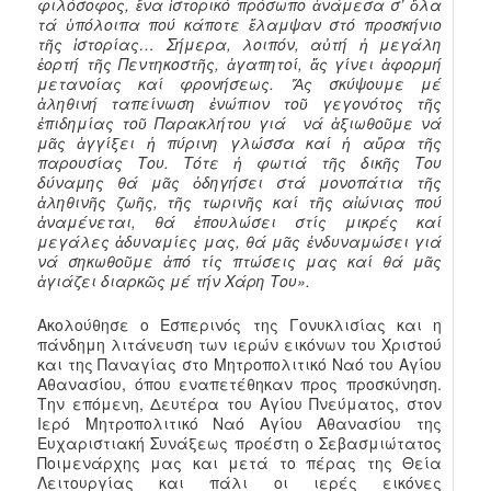
φιλόσοφος, ἕνα ἱστορικό πρόσωπο ἀνάμεσα σ’ ὅλα
τά ὑπόλοιπα πού κάποτε ἔλαμψαν στό προσκήνιο
τῆς ἱστορίας… Σήμερα, λοιπόν, αὐτή ἡ μεγάλη
ἑορτή τῆς Πεντηκοστῆς, ἀγαπητοί, ἄς γίνει ἀφορμή
μετανοίας καί φρονήσεως. Ἄς σκύψουμε μέ
ἀληθινή ταπείνωση ἐνώπιον τοῦ γεγονότος τῆς
ἐπιδημίας τοῦ Παρακλήτου γιά νά ἀξιωθοῦμε νά
μᾶς ἀγγίξει ἡ πύρινη γλώσσα καί ἡ αὔρα τῆς
παρουσίας Του. Τότε ἡ φωτιά τῆς δικῆς Του
δύναμης θά μᾶς ὁδηγήσει στά μονοπάτια τῆς
ἀληθινῆς ζωῆς, τῆς τωρινῆς καί τῆς αἰώνιας πού
ἀναμένεται, θά ἐπουλώσει στίς μικρές καί
μεγάλες ἀδυναμίες μας, θά μᾶς ἐνδυναμώσει γιά
νά σηκωθοῦμε ἀπό τίς πτώσεις μας καί θά μᾶς
ἁγιάζει διαρκῶς μέ τήν Χάρη Του».
Ακολούθησε ο Εσπερινός της Γονυκλισίας και η
πάνδημη λιτάνευση των ιερών εικόνων του Χριστού
και της Παναγίας στο Μητροπολιτικό Ναό του Αγίου
Αθανασίου, όπου εναπετέθηκαν προς προσκύνηση.
Την επόμενη, Δευτέρα του Αγίου Πνεύματος, στον
Ιερό Μητροπολιτικό Ναό Αγίου Αθανασίου της
Ευχαριστιακή Συνάξεως προέστη ο Σεβασμιώτατος
Ποιμενάρχης μας και μετά το πέρας της Θεία
Λειτουργίας και πάλι οι ιερές εικόνες