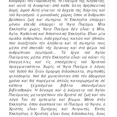
κυοφορεῖ τόν Παράκλητο, τό Πνεῦμα τῆς Ἀλήθειας,
καί αὐτό τή διακρίνει ἀπό κάθε ἄλλη θρησκευτική
δομή, ἀφοῦ Αὐτή γίνεται τό δοχεῖο τῆς Χάριτος καί
τοῦ Ἁγιασμοῦ· ὁ μοναδικός χῶρος ὅπου οἱ ἄνθρωποι
βρίσκουν ζωή καί σωτηρία. Ἡ Ἐκκλησία ὑπάρχει
μόνον ἐπειδή ὑπάρχει τό Ἅγιο Πνεῦμα. Μία
Ἐκκλησία χωρίς Ἅγιο Πνεῦμα δέν εἶναι ἡ Μία,
Ἁγία, Καθολική καί Ἀποστολική Ἐκκλησία. Εἶναι μία
ὁμάδα ἀνθρώπων, ἐνδεχομένως καλῶν καί ἠθικῶν,
πού ἀναζητοῦν τήν ἀλήθεια καί τή σωτηρία τους
μέσα στό σκοτάδι τῆς ἄγνοιας καί στό ψέμα τοῦ
ἀνθρώπινου ἐγωϊσμοῦ… Τό ἔργο τοῦ Ἁγίου
Πνεύματος μέσα στήν Ἐκκλησία εἶναι νά κάνει τίς
ἐπαγγελίες καί τίς ὑποσχέσεις τοῦ Χριστοῦ
πραγματικότητα. Χωρίς τό Ἅγιο Πνεῦμα ὁ λόγος
τοῦ Ἰησοῦ θά ἦταν ὄμορφη διδασκαλία, συμπαθής
φιλοσοφία, πού θά χωνεύονταν ἀπό τόν ἀδηφάγο
χρόνο καί θά παρέμενε ἁπλῶς καταχωρημένη σέ
κάποια ξεχασμένα βιβλία σκονισμένων
βιβλιοθηκῶν. Ἡ δύναμη καί ἡ ἐνέργεια τοῦ Ἁγίου
Πνεύματος μετατρέπουν τόν Χριστό σέ ζωή καί τόν
λόγο Του σέ ἐμπειρία καί βίωμα. Μόνο στήν
Ἐκκλησία, ὅπου ἀναπαύεται τό Πνεῦμα τό Ἅγιον, ὁ
Χριστός εἶναι Σωτήρας καί Λυτρωτής. Ἐκτός
Ἐκκλησίας ὁ Χριστός εἶναι ἕνας διδάσκαλος, ἕνας