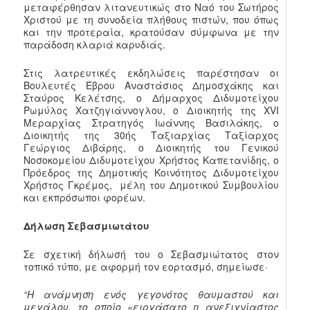
μεταφέρθησαν λιτανευτικώς στο Ναό του Σωτήρος
Χριστού με τη συνοδεία πλήθους πιστών, που όπως
και την προτεραία, κρατούσαν σύμφωνα με την
παράδοση κλαριά καρυδιάς.
Στις λατρευτικές εκδηλώσεις παρέστησαν οι
Βουλευτές Έβρου Αναστάσιος Δημοσχάκης και
Σταύρος Κελέτσης, ο Δήμαρχος Διδυμοτείχου
Ρωμύλος Χατζηγιάννογλου, ο Διοικητής της XVI
Μεραρχίας Στρατηγός Ιωάννης Βασιλάκης, ο
Διοικητής της 30ής Ταξιαρχίας Ταξίαρχος
Γεώργιος Διβάρης, ο Διοικητής του Γενικού
Νοσοκομείου Διδυμοτείχου Χρήστος Καπετανίδης, ο
Πρόεδρος της Δημοτικής Κοινότητος Διδυμοτείχου
Χρήστος Γκρέμος, μέλη του Δημοτικού Συμβουλίου
και εκπρόσωποι φορέων.
Δήλωση Σεβασμιωτάτου
Σε σχετική δήλωσή του ο Σεβασμιώτατος στον
τοπικό τύπο, με αφορμή τον εορτασμό, σημείωσε·
“Η ανάμνηση ενός γεγονότος θαυμαστού και
μεγάλου, το οποίο «ειργάσατο η ανεξιχνίαστος