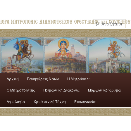
Αρχική
Πανηγύρεις Ναών
H Mητρόπολη
Ο Mητροπολίτης
Ποιμαντική Διακονία
Μορφωτικό Ίδρυμα
Αγιολογία
Χριστιανική Τέχνη
Επικοινωνία