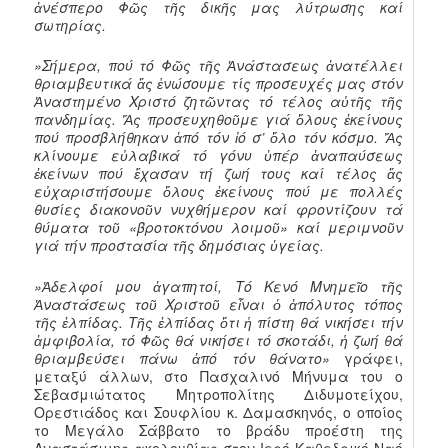
ἀνέσπερο Φῶς τῆς δικῆς μας λύτρωσης καί
σωτηρίας.
»Σήμερα, πού τό Φῶς τῆς Ἀνάστασεως ἀνατέλλει
θριαμβευτικά ἄς ἑνώσουμε τίς προσευχές μας στόν
Ἀναστημένο Χριστό ζητῶντας τό τέλος αὐτῆς τῆς
πανδημίας. Ἄς προσευχηθοῦμε γιά ὅλους ἐκείνους
πού προσβλήθηκαν ἀπό τόν ἰό σ’ ὅλο τόν κόσμο. Ἄς
κλίνουμε εὐλαβικά τό γόνυ ὑπέρ ἀναπαύσεως
ἐκείνων πού ἔχασαν τή ζωή τους καί τέλος ἄς
εὐχαριστήσουμε ὅλους ἐκείνους πού με πολλές
θυσίες διακονοῦν νυχθήμερον καί φροντίζουν τά
θύματα τοῦ «βροτοκτόνου λοιμοῦ» καί μεριμνοῦν
γιά τήν προστασία τῆς δημόσιας ὑγείας.
»Ἀδελφοί μου ἀγαπητοί, Τό Κενό Μνημεῖο τῆς
Ἀναστάσεως τοῦ Χριστοῦ εἶναι ὁ ἀπόλυτος τόπος
τῆς ἐλπίδας. Τῆς ἐλπίδας ὅτι ἡ πίστη θά νικήσει τήν
ἀμφιβολία, τό Φῶς θά νικήσει τό σκοτάδι, ἡ ζωή θά
θριαμβεύσει πάνω ἀπό τόν θάνατο»
γράφει,
μεταξύ άλλων, στο Πασχαλινό Μήνυμα του ο
Σεβασμιώτατος Μητροπολίτης Διδυμοτείχου,
Ορεστιάδος και Σουφλίου κ. Δαμασκηνός, ο οποίος
το Μεγάλο Σάββατο το βράδυ προέστη της