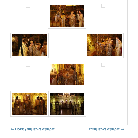
Πλοήγηση στα άρθρα
←
Προηγούμενα άρθρα
Επόμενα άρθρα
→