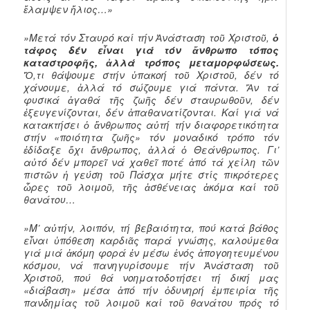
ἔλαμψεν ἥλιος…»
»Μετά τόν Σταυρό καί τήν Ἀνάσταση τοῦ Χριστοῦ,
ὁ
τάφος δέν εἶναι γιά τόν ἄνθρωπο τόπος
καταστροφῆς, ἀλλά τρόπος μεταμορφώσεως.
Ὅ,τι θάψουμε στήν ὑπακοή τοῦ Χριστοῦ, δέν τό
χάνουμε, ἀλλά τό σώζουμε γιά πάντα. Ἄν τά
φυσικά ἀγαθά τῆς ζωῆς δέν σταυρωθοῦν, δέν
ἐξευγενίζονται, δέν ἀπαθανατίζονται. Καί γιά νά
κατακτήσει ὁ ἄνθρωπος αὐτή τήν διαφορετικότητα
στήν «ποιότητα ζωῆς» τόν μοναδικό τρόπο τόν
ἐδίδαξε ὄχι ἄνθρωπος, ἀλλά ὁ Θεάνθρωπος. Γι’
αὐτό δέν μπορεῖ νά χαθεῖ ποτέ ἀπό τά χείλη τῶν
πιστῶν ἡ γεύση τοῦ Πάσχα μήτε στίς πικρότερες
ὧρες τοῦ λοιμοῦ, τῆς ἀσθένειας ἀκόμα καί τοῦ
θανάτου…
»Μ’ αὐτήν, λοιπόν, τή βεβαιότητα, πού κατά βάθος
εἶναι ὑπόθεση καρδιᾶς παρά γνώσης, καλούμεθα
γιά μιά ἀκόμη φορά ἐν μέσω ἑνός ἀπογοητευμένου
κόσμου, νά πανηγυρίσουμε τήν Ἀνάσταση τοῦ
Χριστοῦ, πού θά νοηματοδοτήσει τή δική μας
«διάβαση» μέσα ἀπό τήν ὀδυνηρή ἐμπειρία τῆς
πανδημίας τοῦ λοιμοῦ καί τοῦ θανάτου πρός τό