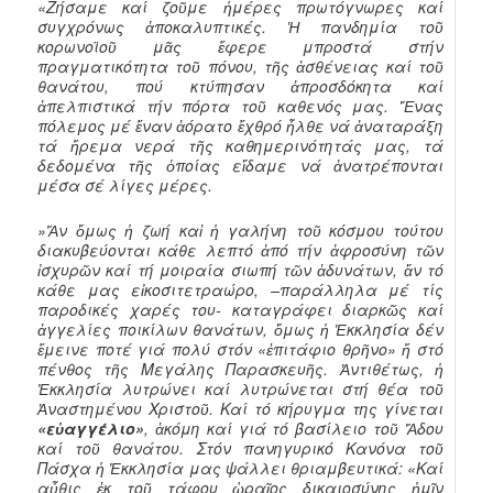
«Ζήσαμε καί ζοῦμε ἡμέρες πρωτόγνωρες καί
συγχρόνως ἀποκαλυπτικές. Ἡ πανδημία τοῦ
κορωνοϊοῦ μᾶς ἔφερε μπροστά στήν
πραγματικότητα τοῦ πόνου, τῆς ἀσθένειας καί τοῦ
θανάτου, πού κτύπησαν ἀπροσδόκητα καί
ἀπελπιστικά τήν πόρτα τοῦ καθενός μας. Ἕνας
πόλεμος μέ ἕναν ἀόρατο ἔχθρό ἦλθε νά ἀναταράξη
τά ἤρεμα νερά τῆς καθημερινότητάς μας, τά
δεδομένα τῆς ὁποίας εἴδαμε νά ἀνατρέπονται
μέσα σέ λίγες μέρες.
»Ἄν ὅμως ἡ ζωή καἱ ἡ γαλήνη τοῦ κόσμου τούτου
διακυβεύονται κάθε λεπτό ἀπό τήν ἀφροσύνη τῶν
ἰσχυρῶν καί τή μοιραία σιωπή τῶν ἀδυνάτων, ἄν τό
κάθε μας εἰκοσιτετραώρο, –παράλληλα μέ τίς
παροδικές χαρές του- καταγράφει διαρκῶς καί
ἀγγελίες ποικίλων θανάτων, ὅμως ἡ Ἐκκλησία δέν
ἔμεινε ποτέ γιά πολύ στόν «ἐπιτάφιο θρῆνο» ἤ στό
πένθος τῆς Μεγάλης Παρασκευῆς. Ἀντιθέτως, ἡ
Ἐκκλησία λυτρώνει καί λυτρώνεται στή θέα τοῦ
Ἀναστημένου Χριστοῦ. Καί τό κήρυγμα της γίνεται
«εὐαγγέλιο»
, ἀκόμη καί γιά τό βασίλειο τοῦ Ἅδου
καί τοῦ θανάτου. Στόν πανηγυρικό Κανόνα τοῦ
Πάσχα ἡ Ἐκκλησία μας ψάλλει θριαμβευτικά:
«Καί
αὖθις ἐκ τοῦ τάφου ὡραῖος δικαιοσύνης ἡμῖν