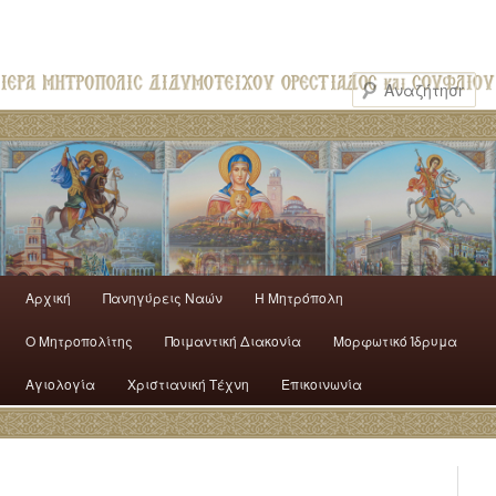
Αρχική
Πανηγύρεις Ναών
H Mητρόπολη
Ο Mητροπολίτης
Ποιμαντική Διακονία
Μορφωτικό Ίδρυμα
Αγιολογία
Χριστιανική Τέχνη
Επικοινωνία