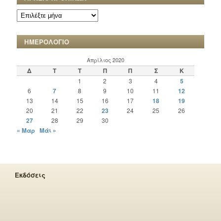
ΑΡΧΕΙΟ
ΧΡΟΝΙΚΩΝ
ΗΜΕΡΟΛΟΓΙΟ
Απρίλιος 2020
Δ
Τ
Τ
Π
Π
Σ
Κ
1
2
3
4
5
6
7
8
9
10
11
12
13
14
15
16
17
18
19
20
21
22
23
24
25
26
27
28
29
30
« Μαρ
Μάι »
Εκδόσεις