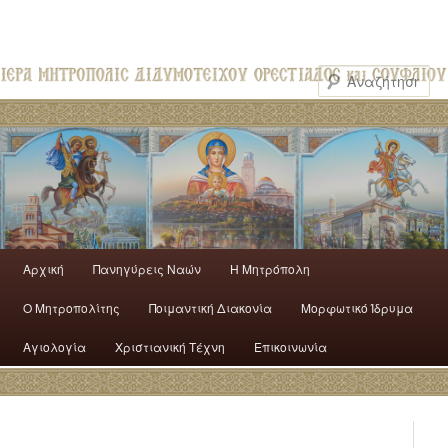
Αρχική
Πανηγύρεις Ναών
H Mητρόπολη
Ο Mητροπολίτης
Ποιμαντική Διακονία
Μορφωτικό Ίδρυμα
Αγιολογία
Χριστιανική Τέχνη
Επικοινωνία