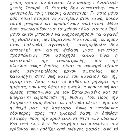
χωρίς αυτόν τον θάνατο. Δεν υπάρχει Ανάσταση
χωρίς Σταυρό. Ο Χριστός δεν ανασταίνει τους
ζωντανούς, τους νεκρούς ανασταίνει. Γι’ αυτό μόνο
όσοι είναι έτοιμοι να κατέβουν στον τάφο, μόνον
αυτοί μπορούν να προσμένουν ανάσταση. Μόνο
όσοι αποφασίζουν να τα χάσουν όλα για τον Θεό,
μόνο αυτοί μπορούν να κληρονομήσουν τα αγαθά
της Βασιλείας των Ουρανών. Η
Σταύρωση του Ιησού
στον Γολγοθά, αγαπητοί, αναμφίβολα δέν
αποτελεί την ατυχή έκβαση μιας γενναίας
προσπάθειας που αστόχησε, αλλά είναι η
κατάκτηση της απολύτρωσης διά της
ολοκληρωτικής θυσίας· είναι το οδυνηρό τέρμα
ενός μεγαλειώδους έργου σωτηρίας, που
καταλήγει στην νίκη κατά του θανάτου και της
αμαρτίας. Αυτ
ό είναι τό βαθύτερο μήνυμα της
ημέρας, που μας
θέτει σε εντελώς προσωπική και
άμεση επικοινωνία με τον Εσταυρωμένο και σε
βιωματική αξιοποίηση της θυσίας Του. Προς την
λυτρωτική αυτή θυσία του Γολγοθά οδεύει σήμερα
η ψυχή μας, με λαχτάρα, όπως ο κατάκοπος
οδοιπόρος προς την χλοερά όαση, η διψώσα
έλαφος προς την κρυστάλλινη πηγή των υδάτων.
Και από εκεί δεν θα αργήσει να διακρίνει τον
ορίζοντα που ροδίζει από φέγγος χαράς, από τό