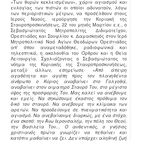
«Των θυρών κεκλεισμένων», χάριν αγιασμού και
ευλογίας των πιστών οι οποίοι αδυνατούν, λόγω
των περιοριστικών μέτρων, να προσέλθουν στους
Ιερούς Ναούς, ιερούργησε την Κυριακή της
Σταυροπροσκυνήσεως, 22 του μηνός Μαρτίου ε.ε., ο
Σεβασμιώτατος Μητροπολίτης Διδυμοτείχου,
Ορεστιάδος και Σουφλίου κ. Δαμασκηνός στον Ιερό
Μητροπολιτικό Ναό Αγίων Θεοδώρων Ορεστιάδος
απ’ όπου αναμεταδόθηκε, ραδιοφωνικά και
τηλεοπτικά, η ακολουθία του Όρθρου και η Θεία
Λειτουργία. Σχολιάζοντας ο Σεβασμιώτατος το
νόημα της Κυριακής της Σταυροπροσκυνήσεως,
μεταξύ άλλων, εσημείωσε·
«Από
άπειρη
αγαθότητα και αγάπη προς τον πλανηθέντα
άνθρωπο ο Κύριος αναβαίνει στο Γολγοθά,
αναβαίνει στον αιματηρό Σταυρό Του, στο μέγιστο
ύψος της προσφοράς Του. Μας καλεί να ανέβουμε
και εμείς. Να σηκώσουμε έκαστος πρόθυμα τον
δικό του σταυρό. Να ανέβουμε την κλίμακα των
αρετών. Να προοδεύουμε σε πνευματικότητα και
αγιασμό. Να ανεβαίνουμε διαρκώς, με ένα στόχο,
ένα σκοπό: την Άνω Ιερουσαλήμ, την πόλη του Θεού,
την Βασιλεία Του… Ο αυθεντικός, ο γνήσιος
χριστιανός πρώτα γνωρίζει να πεθαίνει και
κατόπιν μαθαίνει να ζει. Δεν υπάρχει αληθινή ζωή