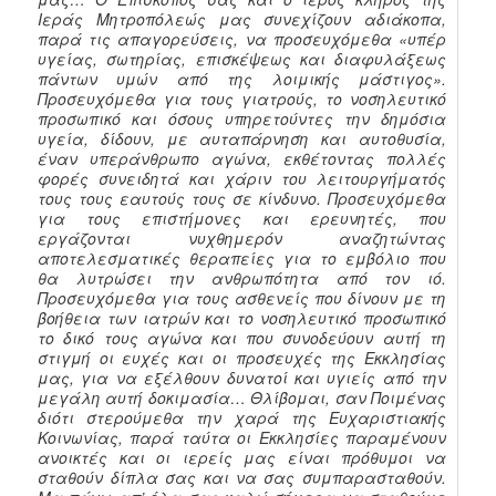
Ιεράς Μητροπόλεώς μας συνεχίζουν αδιάκοπα,
παρά τις απαγορεύσεις, να προσευχόμεθα «υπέρ
υγείας, σωτηρίας, επισκέψεως και διαφυλάξεως
πάντων υμών από της λοιμικής μάστιγος».
Προσευχόμεθα για τους γιατρούς, το νοσηλευτικό
προσωπικό και όσους υπηρετούντες την δημόσια
υγεία, δίδουν, με αυταπάρνηση και αυτοθυσία,
έναν υπεράνθρωπο αγώνα, εκθέτοντας πολλές
φορές συνειδητά και χάριν του λειτουργήματός
τους τους εαυτούς τους σε κίνδυνο. Προσευχόμεθα
για τους επιστήμονες και ερευνητές, που
εργάζονται νυχθημερόν αναζητώντας
αποτελεσματικές θεραπείες για το εμβόλιο που
θα λυτρώσει την ανθρωπότητα από τον ιό.
Προσευχόμεθα για τους ασθενείς που δίνουν με τη
βοήθεια των ιατρών και το νοσηλευτικό προσωπικό
το δικό τους αγώνα και που συνοδεύουν αυτή τη
στιγμή οι ευχές και οι προσευχές της Εκκλησίας
μας, για να εξέλθουν δυνατοί και υγιείς από την
μεγάλη αυτή δοκιμασία… Θλίβομαι, σαν Ποιμένας
διότι στερούμεθα την χαρά της Ευχαριστιακής
Κοινωνίας, παρά ταύτα οι Εκκλησίες παραμένουν
ανοικτές και οι ιερείς μας είναι πρόθυμοι να
σταθούν δίπλα σας και να σας συμπαρασταθούν.