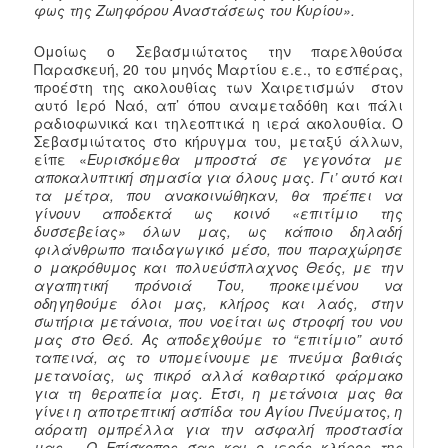
φως της Ζωηφόρου Αναστάσεως του Κυρίου».
Ομοίως ο Σεβασμιώτατος την παρελθούσα
Παρασκευή, 20 του μηνός Μαρτίου ε.ε., το εσπέρας,
προέστη της ακολουθίας των Χαιρετισμών στον
αυτό Ιερό Ναό, απ’ όπου αναμεταδόθη και πάλι
ραδιοφωνικά και τηλεοπτικά η ιερά ακολουθία. Ο
Σεβασμιώτατος στο κήρυγμα του, μεταξύ άλλων,
είπε «
Ευρισκόμεθα μπροστά σε γεγονότα με
αποκαλυπτική σημασία για όλους μας. Γι’ αυτό και
τα μέτρα, που ανακοινώθηκαν, θα πρέπει να
γίνουν αποδεκτά ως κοινό «επιτίμιο της
δυσσεβείας» όλων μας, ως κάποιο δηλαδή
φιλάνθρωπο παιδαγωγικό μέσο, που παραχώρησε
ο μακρόθυμος και πολυεύσπλαχνος Θεός, με την
αγαπητική πρόνοιά Του, προκειμένου να
οδηγηθούμε όλοι μας, κλήρος και λαός, στην
σωτήρια μετάνοια, που νοείται ως στροφή του νου
μας στο Θεό. Ας αποδεχθούμε το “επιτίμιο” αυτό
ταπεινά, ας το υπομείνουμε με πνεύμα βαθιάς
μετανοίας, ως πικρό αλλά καθαρτικό φάρμακο
για τη θεραπεία μας. Έτσι, η μετάνοια μας θα
γίνει η αποτρεπτική ασπίδα του Αγίου Πνεύματος, η
αόρατη ομπρέλλα για την ασφαλή προστασία
μας… Ο Επίσκοπος σας και ο ιερός κλήρος της