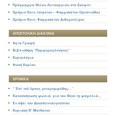
Πρόγραμμα Θείων Λειτουργιών στο Σουφλί
Ωράριο Κοιν. Ιατρείου – Φαρμακείου Ορεστιάδος
Ωράριο Κοιν. Φαρμακείου Διδυμοτείχου
ΑΠΟΣΤΟΛΙΚΗ ΔΙΑΚΟΝΙΑ
Αγία Γραφή
Βιβλιοθήκη “Πορφυρογέννητος”
Εορτολόγιο
Φωνή Κυρίου
ΧΡΟΝΙΚΑ
“ Ἐπί τοῦ ὄρους μετεμορφώθης…”
Κατασκήνωση φωλιά, για του Θεού τη φαμελιά…
Εν όψει του Δεκαπενταυγούστου
Κυριακή Θ΄ Ματθαίου