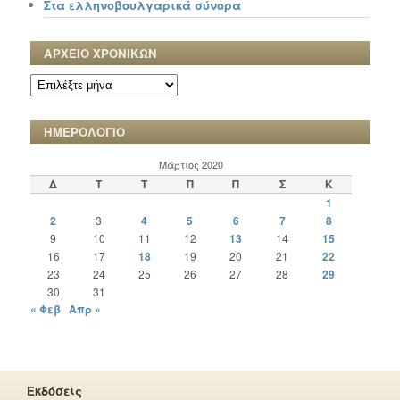
Στα ελληνοβουλγαρικά σύνορα
ΑΡΧΕΙΟ ΧΡΟΝΙΚΩΝ
ΑΡΧΕΙΟ
ΧΡΟΝΙΚΩΝ
ΗΜΕΡΟΛΟΓΙΟ
Μάρτιος 2020
Δ
Τ
Τ
Π
Π
Σ
Κ
1
2
3
4
5
6
7
8
9
10
11
12
13
14
15
16
17
18
19
20
21
22
23
24
25
26
27
28
29
30
31
« Φεβ
Απρ »
Εκδόσεις