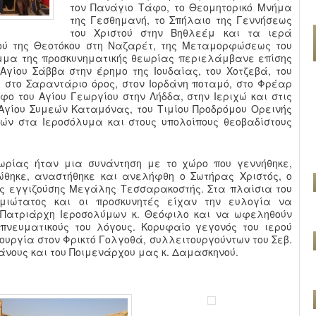
τον Πανάγιο Τάφο, το Θεομητορικό Μνήμα
της Γεσθημανή, το Σπήλαιο της Γεννήσεως
του Χριστού στην Βηθλεέμ και τα ιερά
ού της Θεοτόκου στη Ναζαρέτ, της Μεταμορφώσεως του
μμα της προσκυνηματικής θεωρίας περιελάμβανε επίσης
Αγίου Σάββα στην έρημο της Ιουδαίας, του Χοτζεβά, του
, στο Σαραντάριο όρος, στον Ιορδάνη ποταμό, στο Φρέαρ
φο του Αγίου Γεωργίου στην Λήδδα, στην Ιεριχώ και στις
 Αγίου Συμεών Καταμόνας, του Τιμίου Προδρόμου Ορεινής
ών στα Ιεροσόλυμα και στους υπολοίπους θεοβαδίστους
εωρίας ήταν μια συνάντηση με το χώρο που γεννήθηκε,
ώθηκε, αναστήθηκε και ανελήφθη ο Σωτήρας Χριστός, ο
της εγγιζούσης Μεγάλης Τεσσαρακοστής. Στα πλαίσια του
μιώτατος και οι προσκυνητές είχαν την ευλογία να
 Πατριάρχη Ιεροσολύμων κ. Θεόφιλο και να ωφεληθούν
 πνευματικούς του λόγους. Κορυφαίο γεγονός του ιερού
ουργία στον Φρικτό Γολγοθά, συλλειτουργούντων του Σεβ.
νους και του Ποιμενάρχου μας κ. Δαμασκηνού.