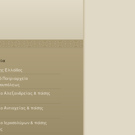
εία
ης Ελλάδος
ό Πατριαρχείο
νουπόλεως
ίο Αλεξανδρείας & πάσης
ο Αντιοχείας & πάσης
ο Ιεροσολύμων & πάσης
ης