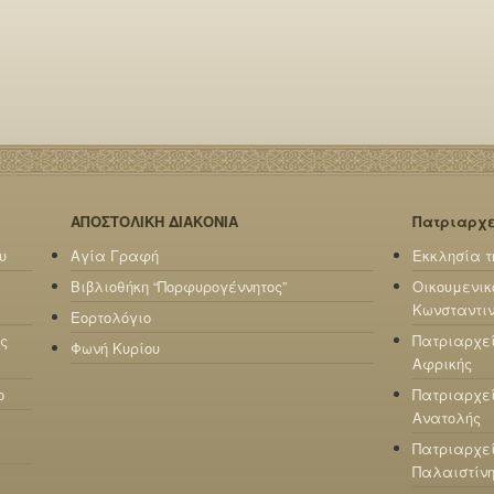
ΑΠΟΣΤΟΛΙΚΗ ΔΙΑΚΟΝΙΑ
Πατριαρχ
υ
Αγία Γραφή
Εκκλησία τ
Βιβλιοθήκη “Πορφυρογέννητος”
Οικουμενικ
Κωνσταντι
Εορτολόγιο
ς
Πατριαρχε
Φωνή Κυρίου
Αφρικής
ο
Πατριαρχεί
Ανατολής
Πατριαρχεί
Παλαιστίν