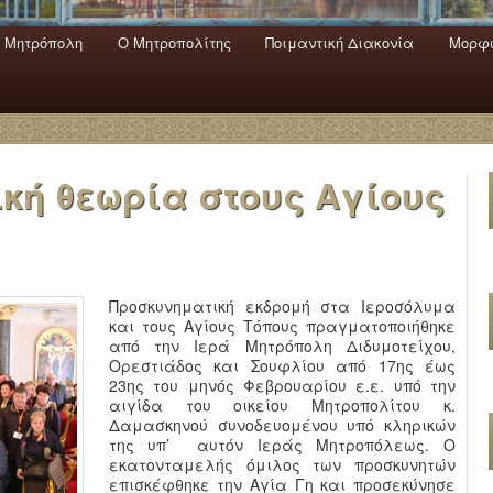
 Mητρόπολη
Ο Mητροπολίτης
Ποιμαντική Διακονία
Μορφω
ενο
εριεχόμενο
α
κή θεωρία στους Αγίους
Προσκυνηματική εκδρομή στα Ιεροσόλυμα
και τους Αγίους Τόπους πραγματοποιήθηκε
από την Ιερά Μητρόπολη Διδυμοτείχου,
Ορεστιάδος και Σουφλίου από 17ης έως
23ης του μηνός Φεβρουαρίου ε.ε. υπό την
αιγίδα του οικείου Μητροπολίτου κ.
Δαμασκηνού συνοδευομένου υπό κληρικών
της υπ’ αυτόν Ιεράς Μητροπόλεως. Ο
εκατονταμελής όμιλος των προσκυνητών
επισκέφθηκε την Αγία Γη και προσεκύνησε