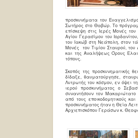
προσκυνήματα του Ευαγγελισμ
Σωτήρος στο Θαβώρ. Το πρόγρα
επίσκεψη στις Ιερές Μονές του 
Αγίου Γερασίμου του Ιορδανίτου
του Ιακώβ στη Νεάπολη, στον τά
Μονές του Τιμίου Σταυρού, του
και της Αναλήψεως Όρους Ελαι
τόπους.
Σκοπός της προσκυνηματικής θ
δίδαξε, θαυματούργησε, σταυρ
Λυτρωτής του κόσμου, εν όψει 
ιερού προσκυνήματος ο Σεβασ
συναντήσουν τον Μακαριώτατο
από τους εποικοδομητικούς και
προσκυνήματος ήταν η Θεία Λειτ
Αρχιεπισκόπου Γεράσων κ. Θεοφά