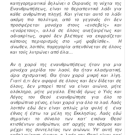
κατηγορηματικά δηλώνει ο Ουρανός τη νύχτα της
Ενανθρωπήσεως, είναι το θεραπευτικό λάδι για
κάθε ανθρώπινη πληγή. Και γίνεται αυτό το λάδι
ακόμη πιο πολύτιμο, από το γεγονός ότι δεν
προσφέρεται μονάχα στους «ευσεβείς» και
«ενάρετους», αλλά σε όλους ανεξαιρέτως και
αδιακρίτως, αφού δεν βλέπομε να εκφράζεται
κάποιος περιορισμός στο «μή φοβείσθε». Η
άνωθεν, λοιπόν, παρηγορία απευθύνεται σε όλους
και τούς λυτρώνει από όλα…
Αν η χαρά της ενανθρωπήσεως ήταν για μια
μονάχα μερίδα του λαού, θα ήταν κλασματική,
άρα σχισματική. Θα ήταν χαρά μικρή και λίγη.
Γιατί ό,τι δεν αφορά σε όλους και δεν δίδεται σε
όλους, δεν μπορεί ποτέ να είναι αιώνιο, μήτε
ολόκληρο, μήτε μεγάλο. Επειδή όμως ο Υιός και
Λόγος του Θεού ενανθρώπησε για όλο το
ανθρώπινο γένος, είναι χαρά για όλο το λαό. Λαός
λοιπόν εδώ δεν είναι απλώς μία φυλή ή ένα
έθνος ή έστω τα μέλη της Εκκλησίας. Λαός εδώ
σημαίνει το σύνολο των κατ’ εικόνα Θεού
κτισθέντων ανθρώπων, απ’ αρχής του κόσμου και
μέχρι της συντελείας των αιώνων. Υπ’ αυτή την
καθολικώτατη έννοια, ο λαός του Θεού είναι κατ’