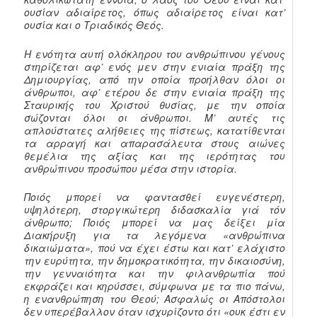
ουσίαν αδιαίρετος, όπως αδιαίρετος είναι κατ’
ουσία και ο Τριαδικός Θεός.
Η ενότητα αυτή ολόκληρου του ανθρώπινου γένους
στηρίζεται αφ’ ενός μεν στην ενιαία πράξη της
Δημιουργίας, από την οποία προήλθαν όλοι οι
άνθρωποι, αφ’ ετέρου δε στην ενιαία πράξη της
Σταυρικής του Χριστού θυσίας, με την οποία
σώζονται όλοι οι άνθρωποι. Μ’ αυτές τις
απλούστατες αλήθειες της πίστεως, κατατίθενται
τα αρραγή και απαρασάλευτα στους αιώνες
θεμέλια της αξίας και της ιερότητας του
ανθρώπινου προσώπου μέσα στην ιστορία.
Ποιός μπορεί να φαντασθεί ευγενέστερη,
υψηλότερη, στοργικώτερη διδασκαλία γιά τόν
άνθρωπο; Ποιός μπορεί να μας δείξει μία
Διακήρυξη για τα λεγόμενα «ανθρώπινα
δικαιώματα», πού να έχει έστω και κατ’ ελάχιστο
την ευρύτητα, την δημοκρατικότητα, την δικαιοσύνη,
την γενναιότητα και την φιλανθρωπία πού
εκφράζει και κηρύσσει, σύμφωνα με τα πιο πάνω,
η ενανθρώπηση του Θεού; Ασφαλώς οι Απόστολοι
δεν υπερέβαλλον όταν ισχυρίζοντο ότι «ουκ έστι εν