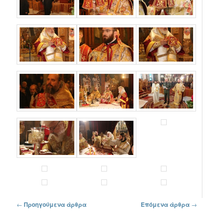
Πλοήγηση στα άρθρα
←
Προηγούμενα άρθρα
Επόμενα άρθρα
→