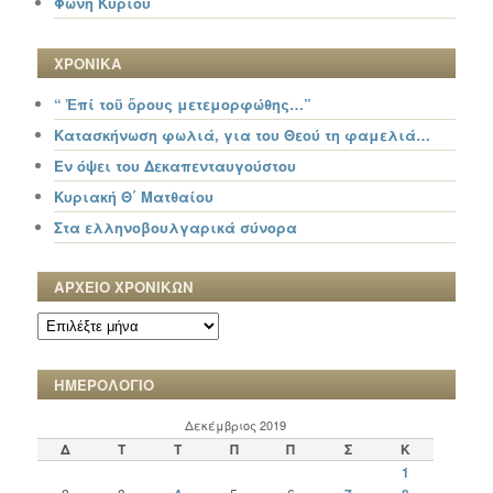
Φωνή Κυρίου
ΧΡΟΝΙΚΑ
“ Ἐπί τοῦ ὄρους μετεμορφώθης…”
Κατασκήνωση φωλιά, για του Θεού τη φαμελιά…
Εν όψει του Δεκαπενταυγούστου
Κυριακή Θ΄ Ματθαίου
Στα ελληνοβουλγαρικά σύνορα
ΑΡΧΕΙΟ ΧΡΟΝΙΚΩΝ
ΑΡΧΕΙΟ
ΧΡΟΝΙΚΩΝ
ΗΜΕΡΟΛΟΓΙΟ
Δεκέμβριος 2019
Δ
Τ
Τ
Π
Π
Σ
Κ
1