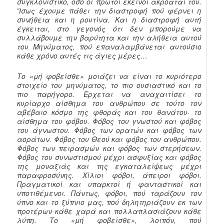
συγκλονιστικό, όσο οι πρώτοι εκείνοι ακροαταί του.
Ἴσως έχουμε πάθει την διαστροφή πού φέρνει η
συνήθεια και η ρουτίνα. Και η διαστροφή αυτή
έγκειται, στο γεγονός ότι δεν μπορούμε να
συλλάβουμε την βαρύτητα και την αλήθεια αυτού
του Μηνύματος, πού επαναλαμβάνεται αυτούσιο
κάθε χρόνο αυτές τις άγιες μέρες…
Το «μή φοβείσθε» μοιάζει να είναι το κυριότερο
στοιχείο του μηνύματος, το πιο ουσιαστικό και το
πιο παρήγορο. Έρχεται να αναχαιτίσει το
κυρίαρχο αίσθημα του ανθρώπου σε τούτο τον
αβέβαιο κόσμο της φθοράς και του θανάτου· το
αίσθημα του φόβου. Φόβος του γνωστού και φόβος
του άγνωστου. Φόβος των ορατών και φόβος των
αοράτων. Φόβος του Θεού και φόβος του ανθρώπου.
Φόβος των πειρασμών και φόβος των στερήσεων.
Φόβος του συνωστισμού μέχρι ασφυξίας και φόβος
της μοναξιάς και της εγκαταλείψεως μέχρι
παραφροσύνης. Χίλιοι φόβοι, άπειροι φόβοι.
Πραγματικοί και υπαρκτοί ή φανταστικοί και
υποτιθέμενοι. Πάντως, φόβοι, πού ταράζουν τον
ύπνο και το ξύπνιο μας, πού δηλητηριάζουν εκ των
προτέρων κάθε χαρά και πολλαπλασιάζουν κάθε
λύπη. Το «μή φοβείσθε», λοιπόν, πού