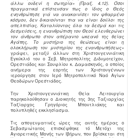
άλλω ουδενί η σωτηρία» (Πραξ. 4.12). Όσοι
πραγματικά επίστευσαν πως ο ίδιος ο Θεός
ενηνθρώπησε γιά να ανακαινίσει τον φθαρμένο
κόσμου, δεν δικαιούνται πια να είναι δούλοι της
απελπισίας. Καταλύοντας όλα τα δεσμά και τις
δεσμεύσεις, η ενανθρώπιση του Θεού ελευθερώνει
τον άνθρωπο στον απέραντο ωκεανό της θείας
Αγάπης. Το μυστήριο της θεώσεως είναι η
ολοκλήρωση του μυστηρίου της ενανθρωπήσεως»
γράφει, μεταξύ άλλων στη Χριστουγεννιάτικη
Εγκύκλιό του ο Σεβ. Μητροπολίτης Διδυμοτείχου,
Ορεστιάδος και Σουφλίου κ. Δαμασκηνός, ο οποίος
ανήμερα της εορτής των Χριστουγέννων
ιερούργησε στον Ιερό Μητροπολιτικό Ναό Αγίων
Θεοδώρων Ορεστιάδος.
Την Χριστουγεννιάτικη Θεία Λειτουργία
παρηκολούθησαν ο Διοικητής της 3ης Ταξιαρχίας
Ταξίαρχος Γρηγόριος Μπουτλιάκης και
πολυπληθές εκκλησίασμα.
Τις απογευματινές ώρες της αυτής ημέρας ο
Σεβασμιώτατος επισκέφθηκε τό Μετόχι της
Αγιορειτικής Μονής των Ιβήρων, που βρίσκεται στη