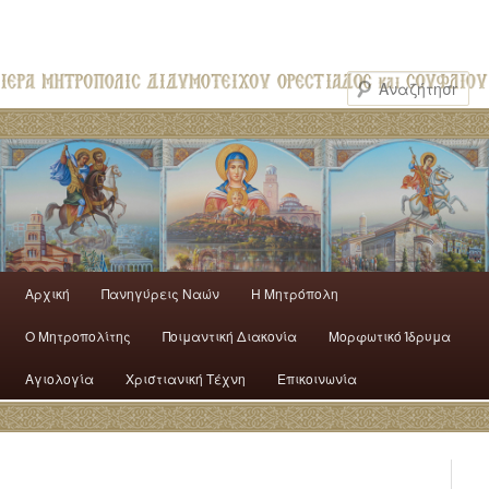
Αρχική
Πανηγύρεις Ναών
H Mητρόπολη
Ο Mητροπολίτης
Ποιμαντική Διακονία
Μορφωτικό Ίδρυμα
Αγιολογία
Χριστιανική Τέχνη
Επικοινωνία