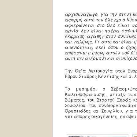
αρχισυνάγωγο, για την στενή κ
αφορμή αυτό τον έλεγχο ο Κύριο
αφιερώνεται στο Θεό είναι αρ
αργία δεν είναι ημέρα ραθυμί
έκφραση αγάπης στον συνάνθρ
και γαλήνης. Γι’ αυτό και είναι
αιωνιότητας, εκεί όπου ο ήχο
απέραντη η ηδονή αυτών πού θ’
αυτή την ατέρμονη και αιωνίζου
Την Θεία Λειτουργία στον Ενο
Έβρου Σταύρος Κελέτσης και οι λ
Το μεσημέρι ο Σεβασμιώτ
Καλαθοσφαίρισης, μεταξύ των 
Σώματος, του Στρατού Ξηράς κα
Σουφλίου, που συνδιοργάνωσαν 
Ορεστιάδος και Σουφλίου, για 
για άπορες οικογένειες, εν όψε