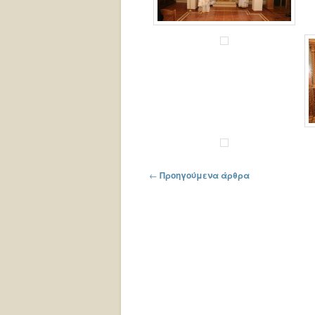
Πλοήγηση στα άρθρα
←
Προηγούμενα άρθρα