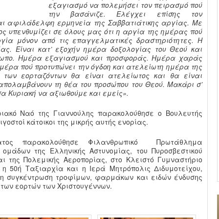
εξαγιασμό να πολεμήσει τον πειρασμό πού
την βασάνιζε. Ελέγχει επίσης τον
αι αφιλάδελφη ερμηνεία της Σαββατιάτικης αργίας. Με
ς υπενθυμίζει σε όλους μας ότι η αργία της ημέρας πού
γία μόνον από τις επαγγελματικές δραστηριότητες. Η
ας. Είναι κατ’ εξοχήν ημέρα δοξολογίας του Θεού και
ωπο. Ημέρα εξαγιασμού και προσφοράς. Ημέρα χαράς
 ημέρα πού προτυπώνει την όγδοη και ατελείωτη ημέρα της
ς των εορταζόντων θα είναι ατελείωτος και θα είναι
 απολαμβάνουν τη θέα του προσώπου του Θεού. Μακάρι σ’
σα Κυριακή να αξιωθούμε και εμείς».
ριακό Ναό της Γιαννούλης παρακολούθησε ο Βουλευτής
ιγοστοί κάτοικοι της μικρής αυτής ενορίας.
ατος παρακολούθησε Φιλανθρωπικό Πρωτάθλημα
ομάδων της Ελληνικής Αστυνομίας, του Πυροσβεστικού
ι της Πολεμικής Αεροπορίας, στο Κλειστό Γυμναστήριο
η 50ή Ταξιαρχία και η Ιερά Μητρόπολις Διδυμοτείχου,
τη συγκέντρωση τροφίμων, φαρμάκων και ειδών ένδυσης
ι των εορτών των Χριστουγέννων.