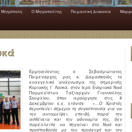
 Mητρόπολη
Ο Mητροπολίτης
Ποιμαντική Διακονία
Μορφω
ενο
εριεχόμενο
α
υκά
Ερμηνεύοντας ο Σεβασμιώτατος
Ποιμενάρχης μας κ. Δαμασκηνός το
ευαγγελικό ανάγνωσμα της σημερινής
Κυριακής Ι΄ Λουκά, στον Ιερό Ενοριακό Ναό
Παμμεγίστων Ταξιαρχών Γιαννούλης
Σουφλίου, όπου ιερούργησε στις 8
Δεκεμβρίου ε.ε. ετόνισε·
«…Ο Χριστός
θεραπεύει σήμερα τη συγκύπτουσα για να
την ανταμείψει, επειδή, παρά την
ασθένεια και την αδυναμία της, δεν
παρέλλειπε να πηγαίνει στο Ναό και
προσπαθούσε με την προσευχή και τον