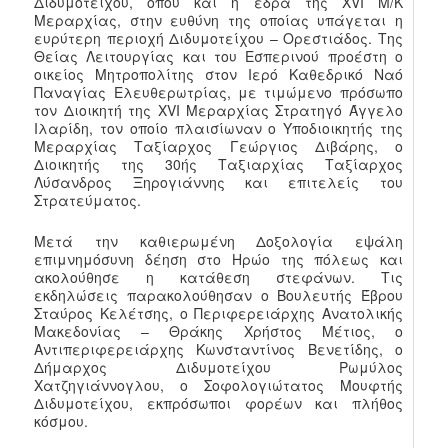
Διδυμοτείχου, όπου και η έδρα της XVI Μ/Κ
Μεραρχίας, στην ευθύνη της οποίας υπάγεται η
ευρύτερη περιοχή Διδυμοτείχου – Ορεστιάδος. Της
Θείας Λειτουργίας και του Εσπερινού προέστη ο
οικείος Μητροπολίτης στον Ιερό Καθεδρικό Ναό
Παναγίας Ελευθερωτρίας, με τιμώμενο πρόσωπο
τον Διοικητή της XVI Μεραρχίας Στρατηγό Άγγελο
Ιλαρίδη, τον οποίο πλαισίωναν ο Υποδιοικητής της
Μεραρχίας Ταξίαρχος Γεώργιος Διβάρης, ο
Διοικητής της 30ής Ταξιαρχίας Ταξίαρχος
Λύσανδρος Ξηρογιάννης και επιτελείς του
Στρατεύματος.
Μετά την καθιερωμένη Δοξολογία εψάλη
επιμνημόσυνη δέηση στο Ηρώο της πόλεως και
ακολούθησε η κατάθεση στεφάνων. Τις
εκδηλώσεις παρακολούθησαν ο Βουλευτής Έβρου
Σταύρος Κελέτσης, ο Περιφερειάρχης Ανατολικής
Μακεδονίας – Θράκης Χρήστος Μέτιος, ο
Αντιπεριφερειάρχης Κωνσταντίνος Βενετίδης, ο
Δήμαρχος Διδυμοτείχου Ρωμύλος
Χατζηγιάννογλου, ο Σοφολογιώτατος Μουφτής
Διδυμοτείχου, εκπρόσωποι φορέων και πλήθος
κόσμου.