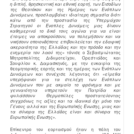
η διπλή, θρησκευτική και εθνική εορτή, των Εισοδίων
της Θεοτόκου και της Ημέρας των Ενόπλων
Δυνάμεων, προσλαμβάνει ιδιαίτερη σημασία διότι
κάτω από την προστασία της Υπερμάχου
Στρατηγού οι Ένοπλες Δυνάμεις μας δίνουν
καθημερινά το δικό τους αγώνα για να είναι
έτοιμες να αποκρούσουν, να πολεμήσουν και να
νικήσουν οποιονδήποτε επιβουλεύεται την εδαφική
ακεραιότητα της Ελλάδας και την πρόοδο και την
ευημερία του λαού της»
τόνισε ο Σεβασμιώτατος
Μητροπολίτης Διδυμοτείχου, Ορεστιάδος και
Σουφλίου κ. Δαμασκηνός, με την ευκαιρία της
θεομητορικής εορτής και της ημέρας των Ενόπλων
Δυνάμεων και συνέχισε λέγοντας ότι
«είμεθα
υπερήφανοι για τα στελέχη των Ενόπλων
Δυνάμεων που με ακμαίο το φρόνημα και με
γενναιότητα υπηρετούν την Πατρίδα και
φυλάσσουν Θερμοπύλες προστατεύοντας
συγχρόνως τις αξίες και τα ιδανικά όχι μόνο του
Γένους αλλά και της Ευρωπαϊκής Ένωσης, μιας και
τα σύνορα της Ελλάδος είναι και σύνορα της
Ευρωπαϊκής Ένωσης».
Επίκεντρο του εορτασμού ήταν η πόλη του