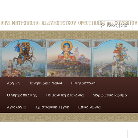
Αρχική
Πανηγύρεις Ναών
H Mητρόπολη
Ο Mητροπολίτης
Ποιμαντική Διακονία
Μορφωτικό Ίδρυμα
Αγιολογία
Χριστιανική Τέχνη
Επικοινωνία