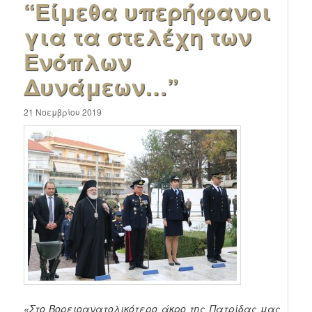
“Είμεθα υπερήφανοι
για τα στελέχη των
Ενόπλων
Δυνάμεων…”
21 Νοεμβρίου 2019
«Στο Βορειοανατολικότερο άκρο της Πατρίδας μας