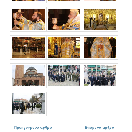
Πλοήγηση στα άρθρα
←
Προηγούμενα άρθρα
Επόμενα άρθρα
→