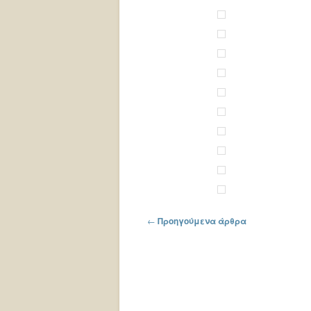
Πλοήγηση στα άρθρα
←
Προηγούμενα άρθρα