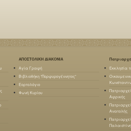
ΑΠΟΣΤΟΛΙΚΗ ΔΙΑΚΟΝΙΑ
Πατριαρχ
υ
Αγία Γραφή
Εκκλησία τ
Βιβλιοθήκη “Πορφυρογέννητος”
Οικουμενικ
Κωνσταντι
Εορτολόγιο
ς
Πατριαρχε
Φωνή Κυρίου
Αφρικής
ο
Πατριαρχεί
Ανατολής
Πατριαρχεί
Παλαιστίν