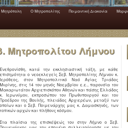
 Mητρόπολη
Ο Mητροπολίτης
Ποιμαντική Διακονία
Μορφω
ενο
εριεχόμενο
α
β. Μητροπολίτου Λήμνου
Ενεθρονίσθη, κατά την εκκλησιαστική τάξη, με κάθε
επισημότητα ο νεοεκλεγείς Σεβ. Μητροπολίτης Λήμνου κ.
Ιερόθεος, στον Μητροπολιτικό Ναό Αγίας Τριάδος
Μυρίνης, στις 14 του μηνός Νοεμβρίου ε.ε., παρουσία του
Μακαριωτάτου Αρχιεπισκόπου Αθηνών και πάσης Ελλάδος
κ. Ιερωνύμου, εκπροσώπου του Πρωθυπουργού και του
Προέδρου της Βουλής, πλειάδος Αρχιερέων, μεταξύ των
οποίων και ο Σεβ. Ποιμενάρχης μας κ. Δαμασκηνός, των
τοπικών αρχών και πλήθους κόσμου.
Στα πλαίσια της επισκέψεώς του στην Λήμνο ο Σεβ.
Ποιμενάρχης μας την επομένη συλλειτούργησε με τον