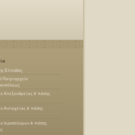
εία
ης Ελλάδος
ό Πατριαρχείο
νουπόλεως
ίο Αλεξανδρείας & πάσης
ο Αντιοχείας & πάσης
ο Ιεροσολύμων & πάσης
ης