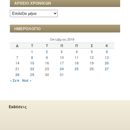
ΑΡΧΕΙΟ ΧΡΟΝΙΚΩΝ
ΑΡΧΕΙΟ
ΧΡΟΝΙΚΩΝ
ΗΜΕΡΟΛΟΓΙΟ
Οκτώβριος 2019
Δ
Τ
Τ
Π
Π
Σ
Κ
1
2
3
4
5
6
7
8
9
10
11
12
13
14
15
16
17
18
19
20
21
22
23
24
25
26
27
28
29
30
31
« Σεπ
Νοέ »
Εκδόσεις