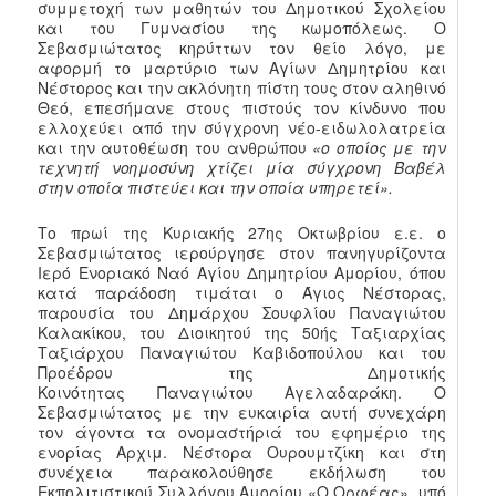
συμμετοχή των μαθητών του Δημοτικού Σχολείου
και του Γυμνασίου της κωμοπόλεως. Ο
Σεβασμιώτατος κηρύττων τον θείο λόγο, με
αφορμή το μαρτύριο των Αγίων Δημητρίου και
Νέστορος και την ακλόνητη πίστη τους στον αληθινό
Θεό, επεσήμανε στους πιστούς τον κίνδυνο που
ελλοχεύει από την σύγχρονη νέο-ειδωλολατρεία
και την αυτοθέωση του ανθρώπου
«ο οποίος με την
τεχνητή νοημοσύνη χτίζει μία σύγχρονη Βαβέλ
στην οποία πιστεύει και την οποία υπηρετεί».
Το πρωί της Κυριακής 27ης Οκτωβρίου ε.ε. ο
Σεβασμιώτατος ιερούργησε στον πανηγυρίζοντα
Ιερό Ενοριακό Ναό Αγίου Δημητρίου Αμορίου, όπου
κατά παράδοση τιμάται ο Άγιος Νέστορας,
παρουσία του Δημάρχου Σουφλίου Παναγιώτου
Καλακίκου, του Διοικητού της 50ής Ταξιαρχίας
Ταξιάρχου Παναγιώτου Καβιδοπούλου και του
Προέδρου της Δημοτικής
Κοινότητας Παναγιώτου Αγελαδαράκη. Ο
Σεβασμιώτατος με την ευκαιρία αυτή συνεχάρη
τον άγοντα τα ονομαστήριά του εφημέριο της
ενορίας Αρχιμ. Νέστορα Ουρουμτζίκη και στη
συνέχεια παρακολούθησε εκδήλωση του
Εκπολιτιστικού Συλλόγου Αμορίου «Ο Ορφέας», υπό