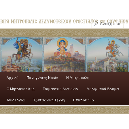
Αρχική
Πανηγύρεις Ναών
H Mητρόπολη
Ο Mητροπολίτης
Ποιμαντική Διακονία
Μορφωτικό Ίδρυμα
Αγιολογία
Χριστιανική Τέχνη
Επικοινωνία