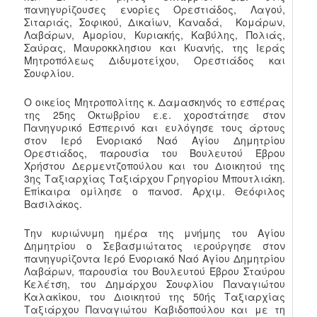
πανηγυρίζουσες ενορίες Ορεστιάδος, Λαγού,
Σιταριάς, Σοφικού, Δικαίων,
Καναδά, Κομάρων,
Λαβάρων, Αμορίου, Κυριακής, Καβύλης, Πολιάς,
Σαύρας, Μαυροκκλησιου και Κυανής, της Ιεράς
Μητροπόλεως Διδυμοτείχου, Ορεστιάδος και
Σουφλίου.
Ο οικείος Μητροπολίτης κ. Δαμασκηνός το εσπέρας
της 25ης Οκτωβρίου ε.ε. χοροστάτησε στον
Πανηγυρικό Εσπερινό και ευλόγησε τους άρτους
στον Ιερό Ενοριακό Ναό Αγίου Δημητρίου
Ορεστιάδος, παρουσία του Βουλευτού Έβρου
Χρήστου Δερμεντζοπούλου και του Διοικητού της
3ης Ταξιαρχίας Ταξιάρχου Γρηγορίου Μπουτλιάκη.
Επίκαιρα ομίλησε ο πανοσ. Αρχιμ. Θεόφιλος
Βασιλάκος.
Την κυριώνυμη ημέρα της μνήμης του Αγίου
Δημητρίου ο Σεβασμιώτατος ιερούργησε στον
πανηγυρίζοντα Ιερό Ενοριακό Ναό Αγίου Δημητρίου
Λαβάρων, παρουσία του Βουλευτού Έβρου Σταύρου
Κελέτση, του Δημάρχου Σουφλίου Παναγιώτου
Καλακίκου, του Διοικητού της 50ής Ταξιαρχίας
Ταξιάρχου Παναγιώτου Καβιδοπούλου και με τη