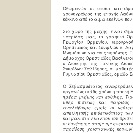
Οθωμανών οι οποίοι κατέσφα
χρονογράφος της εποχής Λαόνι
κόκκινο από το αίμα εκείνων πο
Στο χώρο της μάχης, είναι σήμ
πατρίδας μας, το γραφικό Ορμ
Γεωργίου Ορμενίου, ιερουργο
Ορεστιάδος και Σουφλίου κ. Δα
Μνημόσυνο για τους πεσόντες. 
Δήμαρχος Ορεστιάδος Βασίλειος
ο Διοικητής της Τακτικής Διοι
Σπυρίδων Σαλίβερος, οι μαθητές
Γυμνασίου Ορεστιάδος, ομάδα Σ
Ο Σεβασμιώτατος αναφερόμεν
οργανώνει κάθε χρόνο η τοπική 
ημέρα μνήμης και ευθύνης. Τι
υπέρ πίστεως και πατρίδος
αναλάβουμε εμείς οι νεότερ
απειλητικής επιθετικότητας τω
και μάλιστα εναντίον του Χριστ
οι συνέπειες αυτής της επεκτατι
παράδοση χριστιανικές κοινωνί