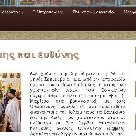
 Mητρόπολη
Ο Mητροπολίτης
Ποιμαντική Διακονία
Μορφω
ενο
εριεχόμενο
α
μης και ευθύνης
648 χρόνια συμπληρώθηκαν στις 26 του
μηνός Σεπτεμβρίου ε.ε. από την αποφράδα
ημέρα που ο συνασπισμένος στρατός των
χριστιανικών λαών των Βαλκανίων
συγκρούσθηκε δίπλα στο ποταμό Έβρο (ή
Μαρίτσα στα βουλγαρικά) με τους
Οθωμανούς Τούρκους σε μια προσπάθεια
αναχαίτισης του Ισλάμ προς τα Βαλκάνια
και την Δύση. Του χριστιανικού στρατού
ηγήθησαν οι δύο Σέρβοι αυτάδελφοι
ηγεμόνες Ιωάννης Ουγγλέσης (Uglješa),
Δεσπότης των Σερρών, και Βουκάσιν (Vukasin