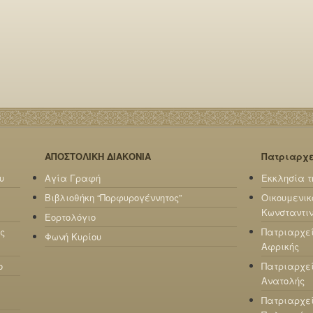
ΑΠΟΣΤΟΛΙΚΗ ΔΙΑΚΟΝΙΑ
Πατριαρχ
υ
Αγία Γραφή
Εκκλησία τ
Βιβλιοθήκη “Πορφυρογέννητος”
Οικουμενικ
Κωνσταντι
Εορτολόγιο
ς
Πατριαρχε
Φωνή Κυρίου
Αφρικής
ο
Πατριαρχεί
Ανατολής
Πατριαρχεί