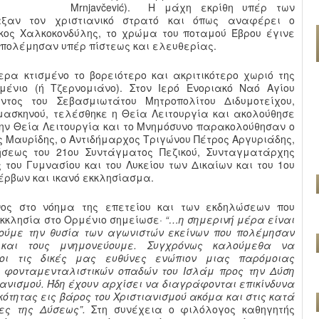
Mrnjavčević). Η μάχη εκρίθη υπέρ των
ξαν τον χριστιανικό στρατό και όπως αναφέρει ο
κος Χαλκοκονδύλης, το χρώμα του ποταμού Έβρου έγινε
υ πολέμησαν υπέρ πίστεως και ελευθερίας.
ερα κτισμένο το βορειότερο και ακριτικότερο χωριό της
ένιο (ή Τζερνομιάνο). Στον Ιερό Ενοριακό Ναό Αγίου
ύντος του Σεβασμιωτάτου Μητροπολίτου Διδυμοτείχου,
μασκηνού, τελέσθηκε η Θεία Λειτουργία και ακολούθησε
Την Θεία Λειτουργία και το Μνημόσυνο παρακολούθησαν ο
 Μαυρίδης, ο Αντιδήμαρχος Τριγώνου Πέτρος Αργυριάδης,
κήσεως του 21ου Συντάγματος Πεζικού, Συνταγματάρχης
 του Γυμνασίου και του Λυκείου των Δικαίων και του 1ου
έρβων και ικανό εκκλησίασμα.
ος στο νόημα της επετείου και των εκδηλώσεων που
Εκκλησία στο Ορμένιο σημείωσε·
“…η σημερινή μέρα είναι
μούμε την θυσία των αγωνιστών εκείνων που πολέμησαν
 και τους μνημονεύουμε. Συγχρόνως καλούμεθα να
οι τις δικές μας ευθύνες ενώπιον μιας παρόμοιας
ν φονταμενταλιστικών οπαδών του Ισλάμ προς την Δύση
ιανισμού. Ήδη έχουν αρχίσει να διαγράφονται επικίνδυνα
κότητας εις βάρος του Χριστιανισμού ακόμα και στις κατά
ες της Δύσεως”.
Στη συνέχεια ο φιλόλογος καθηγητής