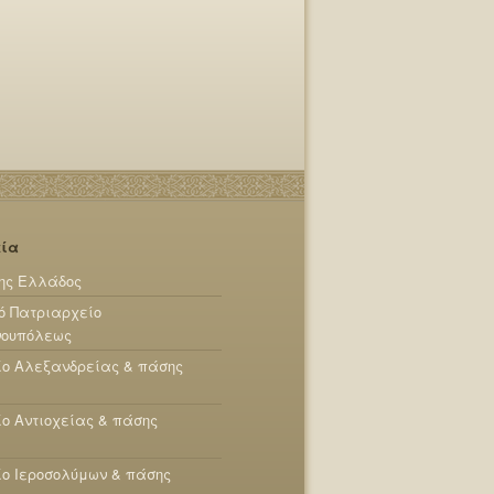
εία
ης Ελλάδος
ό Πατριαρχείο
νουπόλεως
ίο Αλεξανδρείας & πάσης
ο Αντιοχείας & πάσης
ο Ιεροσολύμων & πάσης