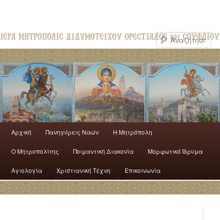
Αρχική
Πανηγύρεις Ναών
H Mητρόπολη
Ο Mητροπολίτης
Ποιμαντική Διακονία
Μορφωτικό Ίδρυμα
Αγιολογία
Χριστιανική Τέχνη
Επικοινωνία