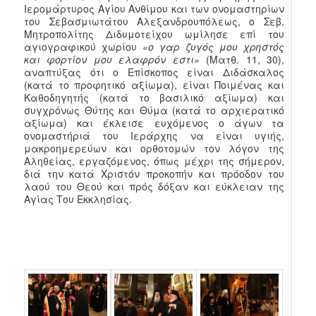
Ιερομάρτυρος Αγίου Ανθίμου και των ονομαστηρίων
του Σεβασμιωτάτου Αλεξανδρουπόλεως, ο Σεβ.
Μητροπολίτης Διδυμοτείχου ωμίλησε επί του
αγιογραφικού χωρίου
«ο γαρ ζυγός μου χρηστός
και φορτίον μου ελαφρόν εστι»
(Ματθ. 11, 30),
αναπτύξας ότι ο Επίσκοπος είναι Διδάσκαλος
(κατά το προφητικό αξίωμα), είναι Ποιμένας και
Καθοδηγητής (κατά το βασιλικό αξίωμα) και
συγχρόνως Θύτης και Θύμα (κατά το αρχιερατικό
αξίωμα) και έκλεισε ευχόμενος ο άγων τα
ονομαστήριά του Ιεράρχης να είναι υγιής,
μακροημερεύων και ορθοτομών τον λόγον της
Αληθείας, εργαζόμενος, όπως μέχρι της σήμερον,
διά την κατά Χριστόν προκοπήν και πρόοδον του
λαού του Θεού και πρός δόξαν και εύκλειαν της
Αγίας Του Εκκλησίας.