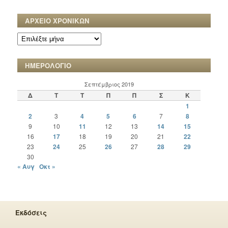
ΑΡΧΕΙΟ ΧΡΟΝΙΚΩΝ
ΑΡΧΕΙΟ
ΧΡΟΝΙΚΩΝ
ΗΜΕΡΟΛΟΓΙΟ
Σεπτέμβριος 2019
Δ
Τ
Τ
Π
Π
Σ
Κ
1
2
3
4
5
6
7
8
9
10
11
12
13
14
15
16
17
18
19
20
21
22
23
24
25
26
27
28
29
30
« Αυγ
Οκτ »
Εκδόσεις