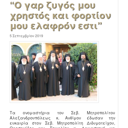
“Ο γαρ ζυγός μου
χρηστός και φορτίον
μου ελαφρόν εστι”
5 Σεπτεμβρίου 2019
Τα ονομαστήρια του Σεβ. Μητροπολίτου
Αλεξανδρουπόλεως κ. Ανθίμου έδωσαν την
ευκαιρία στον Σεβ. Μητροπολίτη Διδυμοτείχου,