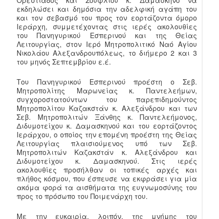
Ορεστιάδος και Σουφλίου κ. Δαμασκηνό να
εκδηλώσει και δημόσια την αδελφική αγάπη του
και τον σεβασμό του προς τον εορτάζοντα όμορο
Ιεράρχη, συμμετέχοντας στις ιερές ακολουθίες
του Πανηγυρικού Εσπερινού και της Θείας
Λειτουργίας, στον Ιερό Μητροπολιτικό Ναό Αγίου
Νικολάου Αλεξανδρουπόλεως, το διήμερο 2 και 3
του μηνός Σεπτεμβρίου ε.έ.
Του Πανηγυρικού Εσπερινού προέστη ο Σεβ.
Μητροπολίτης Μαρωνείας κ. Παντελεήμων,
συγχοροστατούντων του παρεπιδημούντος
Μητροπολίτου Καζακστάν κ. Αλεξάνδρου και των
Σεβ. Μητροπολιτών Ξάνθης κ. Παντελεήμονος,
Διδυμοτείχου κ. Δαμασκηνού και του εορτάζοντος
Ιεράρχου, ο οποίος την επομένη προέστη της Θείας
Λειτουργίας πλαισιούμενος υπό των Σεβ.
Μητροπολιτών Καζακστάν κ. Αλεξάνδρου και
Διδυμοτείχου κ. Δαμασκηνού. Στις ιερές
ακολουθίες προσήλθαν οι τοπικές αρχές και
πλήθος κόσμου, που έσπευσε να εκφράσει για μία
ακόμα φορά τα αισθήματα της ευγνωμοσύνης του
προς το πρόσωπο του Ποιμενάρχη του.
Με την ευκαιρία, λοιπόν, της μνήμης του