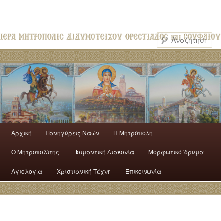
Αρχική
Πανηγύρεις Ναών
H Mητρόπολη
Ο Mητροπολίτης
Ποιμαντική Διακονία
Μορφωτικό Ίδρυμα
Αγιολογία
Χριστιανική Τέχνη
Επικοινωνία