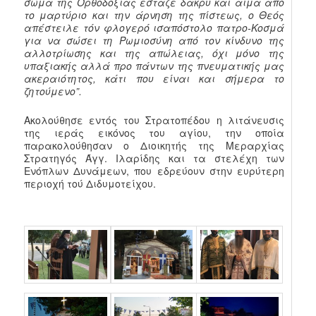
σώμα της Ορθοδοξίας έσταζε δάκρυ και αίμα από
το μαρτύριο και την άρνηση της πίστεως, ο Θεός
απέστειλε τόν φλογερό ισαπόστολο πατρο-Κοσμά
για να σώσει τη Ρωμιοσύνη από τον κίνδυνο της
αλλοτρίωσης και της απώλειας, όχι μόνο της
υπαξιακής αλλά προ πάντων της πνευματικής μας
ακεραιότητος, κάτι που είναι και σήμερα το
ζητούμενο”.
Ακολούθησε εντός του Στρατοπέδου η λιτάνευσις
της ιεράς εικόνος του αγίου, την οποία
παρακολούθησαν ο Διοικητής της Μεραρχίας
Στρατηγός Άγγ. Ιλαρίδης και τα στελέχη των
Ενόπλων Δυνάμεων, που εδρεύουν στην ευρύτερη
περιοχή τού Διδυμοτείχου.