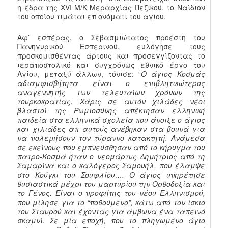
η έδρα της XVI Μ/Κ Μεραρχίας Πεζικού, το Ναίδιον
του οποίου τιμάται επ ονόματι του αγίου.
Αφ’ εσπέρας, ο Σεβασμιώτατος προέστη του
Πανηγυρικού Εσπερινού, ευλόγησε τους
προσκομισθέντας άρτους και προσεγγίζοντας το
ιεραποστολικό και συγχρόνως εθνικό έργο του
Αγίου, μεταξύ άλλων, τόνισε: “
Ο άγιος Κοσμάς
αδιαμφισβήτητα είναι ο επιβλητικώτερος
αναγεννητής των τελευταίων χρόνων της
τουρκοκρατίας. Χάρις σε αυτόν χιλάδες νέοι
βλαστοί της Ρωμιοσύνης απέκτησαν ελληνική
παιδεία στα ελληνικά σχολεία που άνοιξε ο άγιος
και χιλιάδες απ αυτούς ανέβηκαν στα βουνά για
να πολεμήσουν τον τύραννο κατακτητή. Ανάμεσα
σε εκείνους που εμπνεύσθησαν από το κήρυγμα του
πατρο-Κοσμά ήταν ο νεομάρτυς Δημήτριος από τη
Σαμαρίνα και ο καλόγερος Σαμουήλ, που έλαμψε
στο Κούγκι του Σουφλίου…. Ο άγιος υπηρέτησε
θυσιαστικά μέχρι του μαρτυρίου την Ορθοδοξία και
το Γένος. Είναι ο προφήτης του νέου Ελληνισμού,
που μίλησε για το “ποθούμενο”, κάτω από τον ίσκιο
του Σταυρού και έχοντας για άμβωνα ένα ταπεινό
σκαμνί. Σε μία εποχή, που το πληγωμένο άγιο