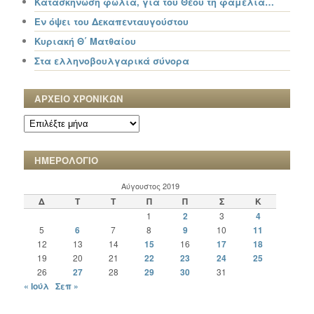
Κατασκήνωση φωλιά, για του Θεού τη φαμελιά…
Εν όψει του Δεκαπενταυγούστου
Κυριακή Θ΄ Ματθαίου
Στα ελληνοβουλγαρικά σύνορα
ΑΡΧΕΙΟ ΧΡΟΝΙΚΩΝ
ΑΡΧΕΙΟ
ΧΡΟΝΙΚΩΝ
ΗΜΕΡΟΛΟΓΙΟ
Αύγουστος 2019
Δ
Τ
Τ
Π
Π
Σ
Κ
1
2
3
4
5
6
7
8
9
10
11
12
13
14
15
16
17
18
19
20
21
22
23
24
25
26
27
28
29
30
31
« Ιούλ
Σεπ »