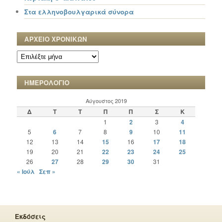
Στα ελληνοβουλγαρικά σύνορα
ΑΡΧΕΙΟ ΧΡΟΝΙΚΩΝ
ΑΡΧΕΙΟ
ΧΡΟΝΙΚΩΝ
ΗΜΕΡΟΛΟΓΙΟ
Αύγουστος 2019
Δ
Τ
Τ
Π
Π
Σ
Κ
1
2
3
4
5
6
7
8
9
10
11
12
13
14
15
16
17
18
19
20
21
22
23
24
25
26
27
28
29
30
31
« Ιούλ
Σεπ »
Εκδόσεις