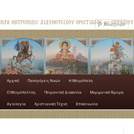
Αρχική
Πανηγύρεις Ναών
H Mητρόπολη
Ο Mητροπολίτης
Ποιμαντική Διακονία
Μορφωτικό Ίδρυμα
Αγιολογία
Χριστιανική Τέχνη
Επικοινωνία