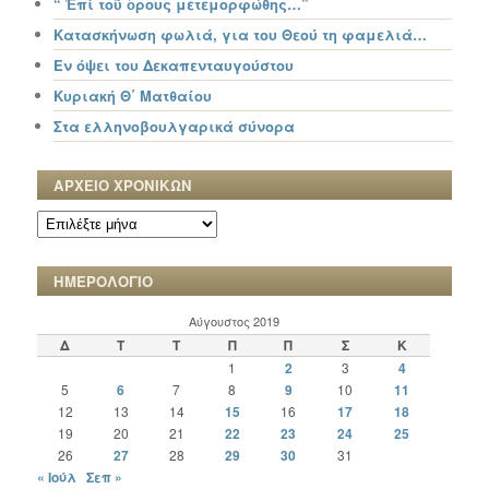
“ Ἐπί τοῦ ὄρους μετεμορφώθης…”
Κατασκήνωση φωλιά, για του Θεού τη φαμελιά…
Εν όψει του Δεκαπενταυγούστου
Κυριακή Θ΄ Ματθαίου
Στα ελληνοβουλγαρικά σύνορα
ΑΡΧΕΙΟ ΧΡΟΝΙΚΩΝ
ΑΡΧΕΙΟ
ΧΡΟΝΙΚΩΝ
ΗΜΕΡΟΛΟΓΙΟ
Αύγουστος 2019
Δ
Τ
Τ
Π
Π
Σ
Κ
1
2
3
4
5
6
7
8
9
10
11
12
13
14
15
16
17
18
19
20
21
22
23
24
25
26
27
28
29
30
31
« Ιούλ
Σεπ »