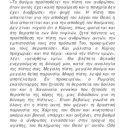
«Το θαύμα προϋποθέτει την πίστη του ανθρώπου,
όταν αυτός έχει καλή προαίρεση και η πονηρία δεν
έχει διαβρώσει την ψυχή του. Η πίστη που
απαιτείται για την αποδοχή του λόγου του Θεού, η
ίδια απαιτείται και για την αποδοχή του θαύματος.
Δεν είναι τυχαίο ότι ο Κύριος, όπως φαίνεται και
στη θεραπεία των δύο τυφλών, ζητά πάντοτε ως
προϋπόθεση την πίστη των ανθρώπων αυτών, την
εμπιστοσύνη τους στο πρόσωπό Του, προκειμένου
να τους θεραπεύσει. Και μάλιστα ο Κύριος
προχωράει και πιο πέρα: «κατά τήν πίστιν υμών»,
λέει, «γενηθήτω υμίν». Θα βλέπετε δηλαδή
ενεργούμενη τη δύναμή μου, κατά την αναλογία
της πίστης σας. Μεγάλη πίστη, μεγάλο θαύμα και
μεγάλη θεϊκή παρουσία. Μικρή πίστη, λειψό και το
αποτέλεσμα. Εν προκειμένω, ο Ρωμαίος
εκατόνταρχος που ζητούσε τη θεραπεία του δούλου
του και η Χαναναία γυναίκα που ζητούσε τη
θεραπεία της κόρης της, μας διδάσκουν για τη
δύναμη της πίστεως… Είναι βεβαίως γνωστό σε
όλους ότι η πίστη αυτή, που φέρνει τη δραστική
παρουσία της Χάριτος του Θεού και κινητοποιεί
ακόμα και βουνά, υπάρχει και αυξάνει, στο βαθμό
που ο άνθρωπος εντάσσεται στην τροχιά της
αγάπης, του θελήματος του Θεού γι’ αυτόν. Όσο