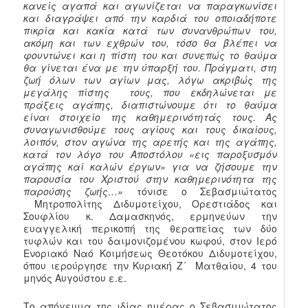
κανείς αγαπά και αγωνίζεται να παραγκωνίσει
και διαγράψει από την καρδιά του οποιαδήποτε
πικρία και κακία κατά των συνανθρώπων του,
ακόμη και των εχθρών του, τόσο θα βλέπει να
φουντώνει και η πίστη του και συνεπώς το θαύμα
θα γίνεται ένα με την ύπαρξή του. Πράγματι, στη
ζωή όλων των αγίων μας, λόγω ακριβώς της
μεγάλης πίστης τους, που εκδηλώνεται με
πράξεις αγάπης, διαπιστώνουμε ότι το θαύμα
είναι στοιχείο της καθημερινότητάς τους. Ας
συναγωνισθούμε τους αγίους και τους δικαίους,
λοιπόν, στον αγώνα της αρετής και της αγάπης,
κατά τον λόγο του Αποστόλου «εις παροξυσμόν
αγάπης καί καλών έργων» για να ζήσουμε την
παρουσία του Χριστού στην καθημερινότητα της
παρούσης ζωής…»
τόνισε ο Σεβασμιώτατος
Μητροπολίτης Διδυμοτείχου, Ορεστιάδος και
Σουφλίου κ. Δαμασκηνός, ερμηνεύων την
ευαγγελική περικοπή της θεραπείας των δύο
τυφλών και του δαιμονιζομένου κωφού, στον Ιερό
Ενοριακό Ναό Κοιμήσεως Θεοτόκου Διδυμοτείχου,
όπου ιερούργησε την Κυριακή Ζ´ Ματθαίου, 4 του
μηνός Αυγούστου ε.ε.
Το απόγευμα της ιδίας ημέρας ο Σεβασμιώτατος