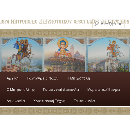
Αρχική
Πανηγύρεις Ναών
H Mητρόπολη
Ο Mητροπολίτης
Ποιμαντική Διακονία
Μορφωτικό Ίδρυμα
Αγιολογία
Χριστιανική Τέχνη
Επικοινωνία