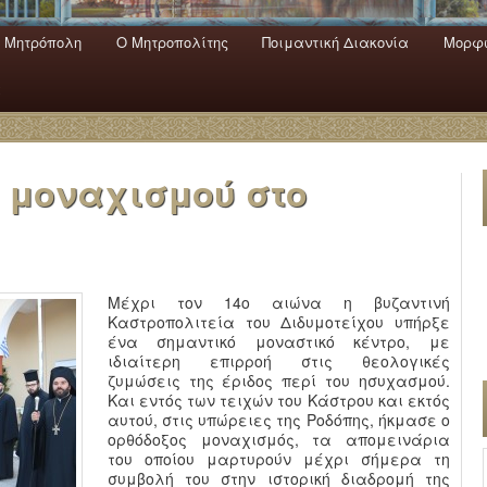
 Mητρόπολη
Ο Mητροπολίτης
Ποιμαντική Διακονία
Μορφω
ενο
εριεχόμενο
α
 μοναχισμού στο
Μέχρι τον 14ο αιώνα η βυζαντινή
Καστροπολιτεία του Διδυμοτείχου υπήρξε
ένα σημαντικό μοναστικό κέντρο, με
ιδιαίτερη επιρροή στις θεολογικές
ζυμώσεις της έριδος περί του ησυχασμού.
Και εντός των τειχών του Κάστρου και εκτός
αυτού, στις υπώρειες της Ροδόπης, ήκμασε ο
ορθόδοξος μοναχισμός, τα απομεινάρια
του οποίου μαρτυρούν μέχρι σήμερα τη
συμβολή του στην ιστορική διαδρομή της