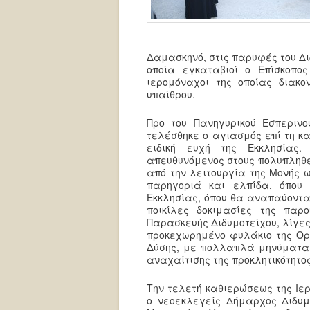
Δαμασκηνό, στις παρυφές του Δι
οποία εγκαταβιοί ο Επίσκοπο
ιερομόναχοι της οποίας διακ
υπαίθρου.
Προ του Πανηγυρικού Εσπερινο
τελέσθηκε ο αγιασμός επί τη κα
ειδική ευχή της Εκκλησίας
απευθυνόμενος στους πολυπληθε
από την λειτουργία της Μονής ω
παρηγοριά και ελπίδα, όπου 
Εκκλησίας, όπου θα αναπαύοντα
ποικίλες δοκιμασίες της πα
Παρασκευής Διδυμοτείχου, λίγες
προκεχωρημένο φυλάκιο της Ορθ
Δύσης, με πολλαπλά μηνύματα σ
αναχαίτισης της προκλητικότητο
Την τελετή καθιερώσεως της Ιε
ο νεοεκλεγείς Δήμαρχος Διδυμο