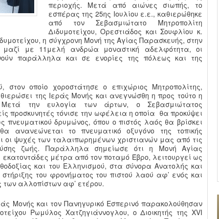
περιοχής. Μετά από αιώνες σιωπής, το
εσπέρας της 25ης Ιουλίου ε.ε., καθιερώθηκε
από τον Σεβασμιώτατο Μητροπολίτη
Διδυμοτείχου, Ορεστιάδος και Σουφλίου κ.
δυμοτείχου, η σύγχρονη Μονή της Αγίας Παρασκευής, στην
ς μαζί με 11μελή ανδρώα μοναστική αδελφότητα, οι
ονούν παράλληλα και σε ενορίες της πόλεως και της
ύ, στον οποίο χοροστάτησε ο επιχώριος Μητροπολίτης,
θιερώσει της Ιεράς Μονής και ανεγνώσθη η προς τούτο η
. Μετά την ευλογία των άρτων, ο Σεβασμιώτατος
ίς προσκυνητές τόνισε την ωφέλεια η οποία θα προκύψει
ς πνευματικού δρυμώνος, όπου ο πιστός λαός θα βρίσκει
θα ανανεώνεται το πνευματικό οξυγόνο της τοπικής
ι οι ψυχές των ταλαιπωρημένων χριστιανών μας από τις
ρούσης ζωής. Παράλληλα σημείωσε ότι η Μονή Αγίας
 εκατοντάδες μέτρα από τον ποταμό Έβρο, λειτουργεί ως
οδοξίας και του Ελληνισμού, στα σύνορα Ανατολής και
τήριξης του φρονήματος του πιστού λαού αφ’ ενός και
ς των αλλοπίστων αφ’ ετέρου.
ράς Μονής και τον Πανηγυρικό Εσπερινό παρακολούθησαν
τείχου Ρωμύλος Χατζηγιάννογλου, ο Διοικητής της XVI