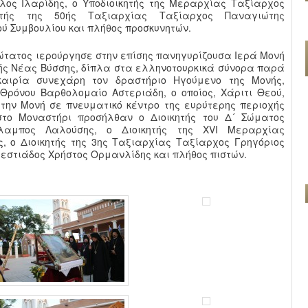
ος Ιλαρίδης, ο Υποδιοικητής της Μεραρχίας Ταξίαρχος
ητής της 50ής Ταξιαρχίας Ταξίαρχος Παναγιώτης
ού Συμβουλίου και πλήθος προσκυνητών.
ώτατος ιερούργησε στην επίσης πανηγυρίζουσα Ιερά Μονή
ής Νέας Βύσσης, δίπλα στα ελληνοτουρκικά σύνορα παρά
καιρία συνεχάρη τον δραστήριο Ηγούμενο της Μονής,
 Θρόνου Βαρθολομαίο Αστεριάδη, ο οποίος, Χάριτι Θεού,
την Μονή σε πνευματικό κέντρο της ευρύτερης περιοχής
στο Μοναστήρι προσήλθαν ο Διοικητής του Δ´ Σώματος
λαμπος Λαλούσης, ο Διοικητής της XVI Μεραρχίας
, ο Διοικητής της 3ης Ταξιαρχίας Ταξίαρχος Γρηγόριος
εστιάδος Χρήστος Ορμανλίδης και πλήθος πιστών.