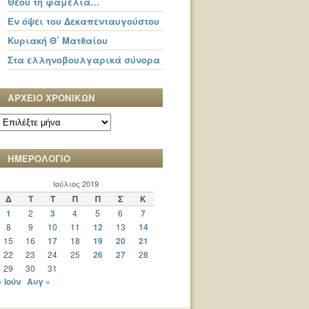
Θεού τη φαμελιά…
Εν όψει του Δεκαπενταυγούστου
Κυριακή Θ΄ Ματθαίου
Στα ελληνοβουλγαρικά σύνορα
ΑΡΧΕΙΟ ΧΡΟΝΙΚΩΝ
ΑΡΧΕΙΟ
ΧΡΟΝΙΚΩΝ
ΗΜΕΡΟΛΟΓΙΟ
Ιούλιος 2019
Δ
Τ
Τ
Π
Π
Σ
Κ
1
2
3
4
5
6
7
8
9
10
11
12
13
14
15
16
17
18
19
20
21
22
23
24
25
26
27
28
29
30
31
« Ιούν
Αυγ »