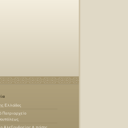
εία
ης Ελλάδος
ό Πατριαρχείο
νουπόλεως
ίο Αλεξανδρείας & πάσης