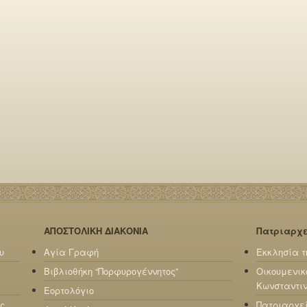
ΑΠΟΣΤΟΛΙΚΗ ΔΙΑΚΟΝΙΑ
Πατριαρχ
υ
Αγία Γραφή
Εκκλησία τ
Βιβλιοθήκη “Πορφυρογέννητος”
Οικουμενικ
Κωνσταντι
Εορτολόγιο
ς
Πατριαρχε