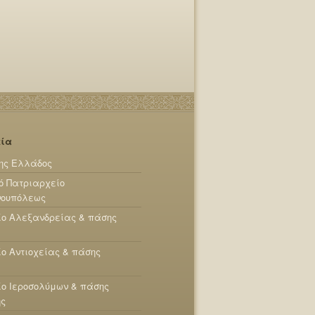
εία
ης Ελλάδος
ό Πατριαρχείο
νουπόλεως
ίο Αλεξανδρείας & πάσης
ο Αντιοχείας & πάσης
ο Ιεροσολύμων & πάσης
ης