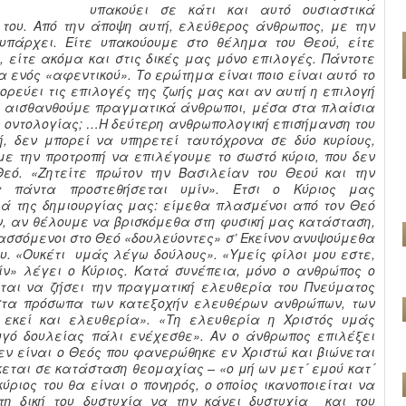
υπακούει σε κάτι και αυτό ουσιαστικά
 του. Από την άποψη αυτή, ελεύθερος άνθρωπος, με την
υπάρχει. Είτε υπακούουμε στο θέλημα του Θεού, είτε
 είτε ακόμα και στις δικές μας μόνο επιλογές. Πάντοτε
 ενός «αφεντικού». Το ερώτημα είναι ποιο είναι αυτό το
ορεύει τις επιλογές της ζωής μας και αν αυτή η επιλογή
α αισθανθούμε πραγματικά άνθρωποι, μέσα στα πλαίσια
ς οντολογίας; …Η δεύτερη ανθρωπολογική επισήμανση του
ή, δεν μπορεί να υπηρετεί ταυτόχρονα σε δύο κυρίους,
ε την προτροπή να επιλέγουμε το σωστό κύριο, που δεν
Θεό. «Ζητείτε πρώτον την Βασιλείαν του Θεού και την
α πάντα προστεθήσεται υμίν». Έτσι ο Κύριος μας
ιά της δημιουργίας μας: είμεθα πλασμένοι από τον Θεό
ν, αν θέλουμε να βρισκόμεθα στη φυσική μας κατάσταση,
τασσόμενοι στο Θεό «δουλεύοντες» σ’ Εκείνον ανυψούμεθα
ου. «Ουκέτι υμάς λέγω δούλους». «Υμείς φίλοι μου εστε,
ν» λέγει ο Κύριος. Κατά συνέπεια, μόνο ο ανθρώπος ο
ται να ζήσει την πραγματική ελευθερία του Πνεύματος
 στα πρόσωπα των κατεξοχήν ελευθέρων ανθρώπων, των
 εκεί και ελευθερία». «Τη ελευθερία η Χριστός υμάς
υγό δουλείας πάλι ενέχεσθε». Αν ο άνθρωπος επιλέξει
δεν είναι ο Θεός που φανερώθηκε εν Χριστώ και βιώνεται
σκεται σε κατάσταση θεομαχίας – «ο μή ων μετ´ εμού κατ´
κύριος του θα είναι ο πονηρός, ο οποίος ικανοποιείται να
τη δική του δυστυχία να την κάνει δυστυχία και του