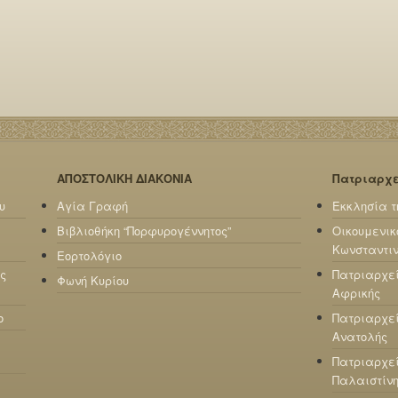
ΑΠΟΣΤΟΛΙΚΗ ΔΙΑΚΟΝΙΑ
Πατριαρχ
υ
Αγία Γραφή
Εκκλησία τ
Βιβλιοθήκη “Πορφυρογέννητος”
Οικουμενικ
Κωνσταντι
Εορτολόγιο
ς
Πατριαρχε
Φωνή Κυρίου
Αφρικής
ο
Πατριαρχεί
Ανατολής
Πατριαρχεί
Παλαιστίν