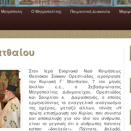
 Mητρόπολη
Ο Mητροπολίτης
Ποιμαντική Διακονία
Μορφω
ενο
εριεχόμενο
α
ατθαίου
Στον Ιερό Ενοριακό Ναό Κοιμήσεως
Θεοτόκου Σάκκου Ορεστιάδος ιερούργησε
την Κυριακή Γ´ Ματθαίου, 7 του μηνός
Ιουλίου ε.ε., ο Σεβασμιώτατος
Μητροπολίτης Διδυμοτείχου, Ορεστιάδος
και Σουφλίου κ. Δαμασκηνός, ο οποίος
ερμηνεύοντας το ευαγγελικό ανάγνωσμα
της ημέρας, μεταξύ άλλων, τόνισε «
Η
πρώτη επισήμανση του Κυρίου, που συνιστά
και αποκάλυψη για τον ίδιο τον άνθρωπο,
είναι το γεγονός ότι ο άνθρωπος πάντοτε
κάπου «δουλεύει». Πάντοτε, δηλαδή,