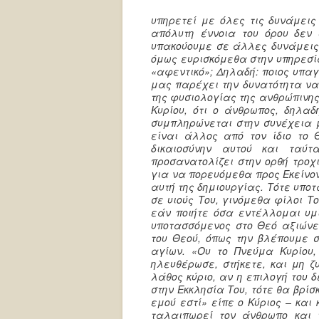
υπηρετεί με όλες τις δυνάμεις
απόλυτη έννοια του όρου δεν 
υπακούουμε σε άλλες δυνάμεις,
όμως ευρισκόμεθα στην υπηρεσία
«αφεντικό»; Δηλαδή: ποιος υπαγ
μας παρέχει την δυνατότητα ν
της φυσιολογίας της ανθρώπινη
Κυρίου, ότι ο άνθρωπος, δηλαδ
συμπληρώνεται στην συνέχεια μ
είναι άλλος από τον ίδιο το 
δικαιοσύνην αυτού και ταύτ
προσανατολίζει στην ορθή τροχ
για να πορευόμεθα προς Εκείνο
αυτή της δημιουργίας. Τότε υπο
σε υιούς Του, γινόμεθα φίλοι Τ
εάν ποιήτε όσα εντέλλομαι υμί
υποτασσόμενος στο Θεό αξιώνε
του Θεού, όπως την βλέπουμε
αγίων. «Ου το Πνεύμα Κυρίου,
ηλευθέρωσε, στήκετε, και μη ζ
λάθος κύριο, αν η επιλογή του 
στην Εκκλησία Του, τότε θα βρί
εμού εστί» είπε ο Κύριος – και 
ταλαιπωρεί τον άνθρωπο και 