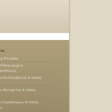
εία
ης Ελλάδος
ό Πατριαρχείο
νουπόλεως
ίο Αλεξανδρείας & πάσης
ο Αντιοχείας & πάσης
ο Ιεροσολύμων & πάσης
ης