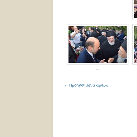
Πλοήγηση στα άρθρα
←
Προηγούμενα άρθρα