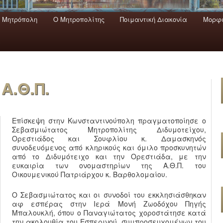
 Mητρόπολη
Ο Mητροπολίτης
Ποιμαντική Διακονία
Μορφω
ενο
εριεχόμενο
α
Α.Θ.Π.
Επίσκεψη στην Κωνσταντινούπολη πραγματοποίησε ο
Σεβασμιώτατος Μητροπολίτης Διδυμοτείχου,
Ορεστιάδος και Σουφλίου κ. Δαμασκηνός
συνοδευόμενος από κληρικούς και όμιλο προσκυνητών
από το Διδυμότειχο και την Ορεστιάδα, με την
ευκαιρία των ονομαστηρίων της Α.Θ.Π. του
Οικουμενικού Πατριάρχου κ. Βαρθολομαίου.
Ο Σεβασμιώτατος και οι συνοδοί του εκκλησιάσθηκαν
αφ εσπέρας στην Ιερά Μονή Ζωοδόχου Πηγής
Μπαλουκλή, όπου ο Παναγιώτατος χοροστάτησε κατά
την ακολουθία του Εσπερινού, συμπροσευχομένων του