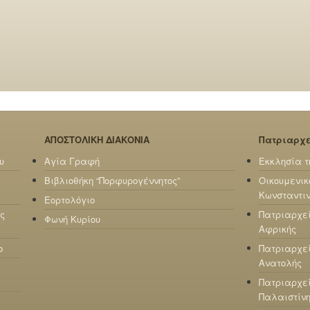
ΑΠΟΣΤΟΛΙΚΗ ΔΙΑΚΟΝΙΑ
Πατριαρχ
υ
Αγία Γραφή
Εκκλησία τ
Βιβλιοθήκη “Πορφυρογέννητος”
Οικουμενικ
Κωνσταντι
Εορτολόγιο
ς
Πατριαρχε
Φωνή Κυρίου
Αφρικής
ο
Πατριαρχεί
Ανατολής
Πατριαρχεί
Παλαιστίν