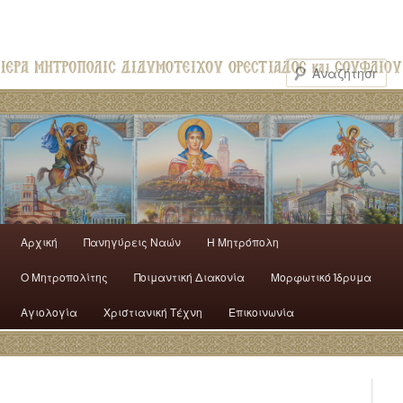
Αρχική
Πανηγύρεις Ναών
H Mητρόπολη
Ο Mητροπολίτης
Ποιμαντική Διακονία
Μορφωτικό Ίδρυμα
Αγιολογία
Χριστιανική Τέχνη
Επικοινωνία