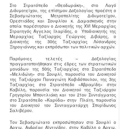
Στο Στρατόπεδο «Θεοδωράκη», στο Λαγό
Διδυμοτείχου, της επίσημου Δοξολογίας προέστη ο
Σεβασμιώτατος Μητροπολίτης Διδυμοτείχου,
Ορεστιάδος και Σουφλίου κ. Δαμασκηνός στην
οποία παρέστησαν ο Διοικητής της XVI Μεραρχίας
Στρατηγός Άγγελος Ιλαρίδης, ο Υποδιοικητής της
Μεραρχίας Ταξίαρχος Γεώργιος Διβάρης, ο
Διοικητής της 30ής Ταξιαρχίας Λύσανδρος
Ξηρογιάννης και εκπρόσωποι των πολιτικών αρχών.
Παρόμοιες τελετές – Δοξολογίας
πραγματοποιήθηκαν στις έδρες των στρατιωτικών
μονάδων· της 50ής Ταξιαρχίας στο Στρατόπεδο
«Μελιδώνη» στο Σουφλί, παρουσία του Διοικητού
της Ταξιάρχου Παναγιώτη Καβιδόπουλου, της 3ης
Ταξιαρχίας στο Στρατόπεδο «Αβραμίδη» στην
Καβύλη, παρουσία του Διοικητού της Ταξιάρχου
Γρηγορίου Μπουτλιάκη και του 21ου Συντάγματος
στο Στρατόπεδο «Καρύδα» στην Πλάτη, παρουσία
του Διοικητού του Συνταγματάρχη Σπυρίδωνος
Σαλιβέρου.
Τον Σεβασμιώτατο εκπροσώπησαν στο Σουφλί ο
Αρχιμ. Ανδρέας Αϊντινίδης, στην Καβύλη ο Αρχιμ.