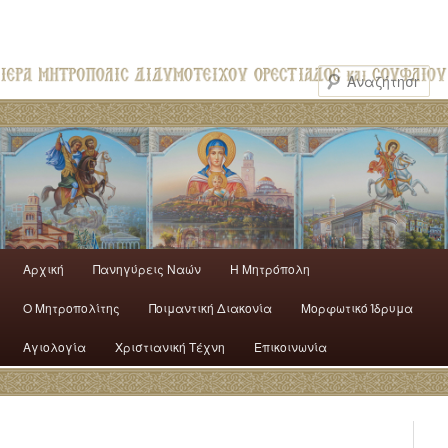
Αρχική
Πανηγύρεις Ναών
H Mητρόπολη
Ο Mητροπολίτης
Ποιμαντική Διακονία
Μορφωτικό Ίδρυμα
Αγιολογία
Χριστιανική Τέχνη
Επικοινωνία