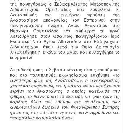
της πανηγύρεως ο Σεβασμιώτατος Μητροπολίτης
Διδυμοτείχου, Ορεστιάδος και Σουφλίου κ.
Δαμασκηνός αφ’ εσπέρας προέστη της
Αναστασίμου ακολουθίας του Εσπερινού στην
πανηγυρίζουσα ενορία Αγίου Αθανασίου στο
Νεοχώρι Ορεστιάδος και ανήμερα το πρωί
λειτούργησε στον ωσαύτως πανηγυρίζοντα Ιερό
Ενοριακό Ναό Αγίου Αθανασίου στο Ελληνοχώρι
Διδυμοτείχου, όπου μετά την Θεία Λειτουργία
λιτανεύθηκε η εικόνα του αγίου και ευλογήθηκε το
κουρμπάνι.
Απευθυνόμενος ο Σεβασμιώτατος στους επισήμους
και στο πολυπληθές εκκλησίασμα ευχήθηκε
«το
ανέσπερο φως της Αναστάσεως, η ανέκφραστος
χαρά και ευφροσύνη και η πάντα νουν υπερέχουσα
ειρήνη του Αναστάντος, ο οποίος κατέλυσε την
φθορά, το θάνατο και το σκοτάδι, να φωτίζουν τις
καρδιές όλου του κόσμου εις απόλαυσιν των
ανεκλαλήτων δωρεών του Φιλανθρώπου Σωτήρος
ημών εις έτη πλείστα υγιεινά, πανευφρόσυνα και
πασχαλίως κατηγλαϊσμένα».