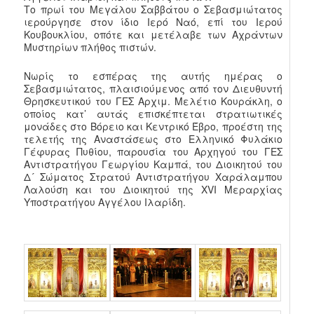
Το πρωί του Μεγάλου Σαββάτου ο Σεβασμιώτατος
ιερούργησε στον ίδιο Ιερό Ναό, επί του Ιερού
Κουβουκλίου, οπότε και μετέλαβε των Αχράντων
Μυστηρίων πλήθος πιστών.
Νωρίς το εσπέρας της αυτής ημέρας ο
Σεβασμιώτατος, πλαισιούμενος από τον Διευθυντή
Θρησκευτικού του ΓΕΣ Αρχιμ. Μελέτιο Κουράκλη, ο
οποίος κατ’ αυτάς επισκέπτεται στρατιωτικές
μονάδες στο Βόρειο και Κεντρικό Έβρο, προέστη της
τελετής της Αναστάσεως στο Ελληνικό Φυλάκιο
Γέφυρας Πυθίου, παρουσία του Αρχηγού του ΓΕΣ
Αντιστρατήγου Γεωργίου Καμπά, του Διοικητού του
Δ´ Σώματος Στρατού Αντιστρατήγου Χαράλαμπου
Λαλούση και του Διοικητού της XVI Μεραρχίας
Υποστρατήγου Αγγέλου Ιλαρίδη.