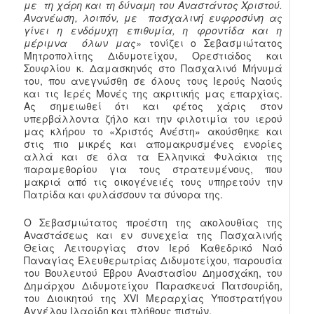
με τη χάρη και τη δύναμη του Αναστάντος Χριστού.
Ανανέωση, λοιπόν, με πασχαλινή ευφροσύνη ας
γίνει η ενδόμυχη επιθυμία, η φροντίδα και η
μέριμνα όλων μας»
τονίζει ο Σεβασμιώτατος
Μητροπολίτης Διδυμοτείχου, Ορεστιάδος και
Σουφλίου κ. Δαμασκηνός στο Πασχαλινό Μήνυμά
του, που ανεγνώσθη σε όλους τους Ιερούς Ναούς
και τις Ιερές Μονές της ακριτικής μας επαρχίας.
Ας σημειωθεί ότι και φέτος χάρις στον
υπερβάλλοντα ζήλο και την φιλοτιμία του ιερού
μας κλήρου το «Χριστός Ανέστη» ακούσθηκε και
στις πιο μικρές και απομακρυσμένες ενορίες
αλλά και σε όλα τα Ελληνικά Φυλάκια της
παραμεθορίου για τους στρατευμένους, που
μακριά από τις οικογένειές τους υπηρετούν την
Πατρίδα και φυλάσσουν τα σύνορα της.
Ο Σεβασμιώτατος προέστη της ακολουθίας της
Αναστάσεως και εν συνεχεία της Πασχαλινής
Θείας Λειτουργίας στον Ιερό Καθεδρικό Ναό
Παναγίας Ελευθερωτρίας Διδυμοτείχου, παρουσία
του Βουλευτού Έβρου Αναστασίου Δημοσχάκη, του
Δημάρχου Διδυμοτείχου Παρασκευά Πατσουρίδη,
του Διοικητού της XVI Μεραρχίας Υποστρατήγου
Αγγέλου Ιλαρίδη και πλήθους πιστών.