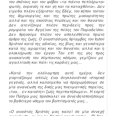
του σκότους και του φόβου «τα πάντα πεπλήρωται
φωτός, ουρανός τε και γη και τα καταχθόνια». Δεν
είμεθα πλέον εξόριστοι της Εδέμ, του κήπου τούτου
της δημιουργίας και της πρώτης μακαριότητος
αλλά και της εκούσιας πτώσεως και του θανάτου.
Δεν ατενίζουμε πλέον περιδεείς προς την
ρομφαία του Αγγέλου της πύλης του Παραδείσου.
Δεν θρηνούμε πλέον τον απολεσθέντα πρώτο
όρθρο της ζωής. Ο αναστάσιμος θρίαμβος του Ιησού
Χριστού κατά της αδικίας, της βίας, και γενικότερα
κατά της αμαρτίας και του θανάτου, αλλά και η
ολοκλήρωση του έργου Του επί της γης προς
ανακαίνιση του σύμπαντος κόσμου, γεμίζουν με
αγαλλίαση και πάλι τις καρδιές μας…
»Κατά την ολόλαμπρη αυτή ημέρα, δεν
γιορτάζουμε απλώς ένα συγκλονιστικό ιστορικό
γεγονός, αλλά καλούμεθα νά προχωρήσουμε σε
μία ανανέωση της δικής μας πνευματικής πορείας,
«ίνα… εν καινότητι ζωής περιπατήσωμεν». Η εορτή
του Πάσχα μας προσκαλεί να συνειδητοποιήσουμε
το βαθύτερο νόημα του βαπτίσματός μας…
»Ο αναστάς Χριστός μας καλεί σε μία συνεχή
ανανέωση «ει τις εν Χριστώ καινὴ κτίσις·» (Β’ Κορ.