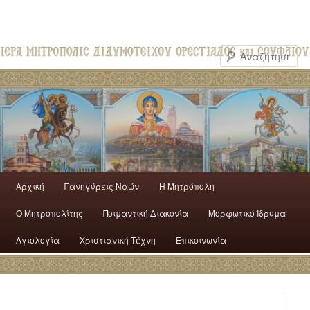
Αρχική
Πανηγύρεις Ναών
H Mητρόπολη
Ο Mητροπολίτης
Ποιμαντική Διακονία
Μορφωτικό Ίδρυμα
Αγιολογία
Χριστιανική Τέχνη
Επικοινωνία