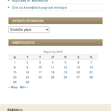
Κυριακή Θ΄ Ματθαίου
Στα ελληνοβουλγαρικά σύνορα
ΑΡΧΕΙΟ ΧΡΟΝΙΚΩΝ
ΑΡΧΕΙΟ
ΧΡΟΝΙΚΩΝ
ΗΜΕΡΟΛΟΓΙΟ
Απρίλιος 2019
Δ
Τ
Τ
Π
Π
Σ
Κ
1
2
3
4
5
6
7
8
9
10
11
12
13
14
15
16
17
18
19
20
21
22
23
24
25
26
27
28
29
30
« Μαρ
Μάι »
Εκδόσεις