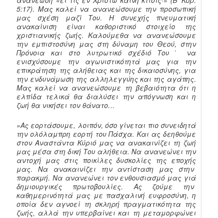
5:17). Μας καλεί να ανανεώσουμε την προσωπική
μας σχέση μαζί Του. Η συνεχής πνευματική
ανακαίνιση είναι καθοριστικό στοιχείο της
χριστιανικής ζωής. Καλούμεθα να ανανεώσουμε
την εμπιστοσύνη μας στη δύναμη του Θεού, στην
Πρόνοια και στο λυτρωτικό σχέδιό Του˙ να
ενισχύσουμε την αγωνιστικότητά μας για την
επικράτηση της αλήθειας και της δικαιοσύνης, για
την ενδυνάμωση της αλληλεγγύης και της αγάπης.
Μας καλεί να ανανεώσουμε τη βεβαιότητα ότι η
ελπίδα τελικά θα διαλύσει την απόγνωση και η
ζωή θα νικήσει τον θάνατο…
»Ας εορτάσουμε, λοιπόν, όσο γίνεται πιο συνειδητά
την ολόλαμπρη εορτή του Πάσχα. Και ας δεηθούμε
στον Αναστάντα Κύριό μας να ανακαινίζει τη ζωή
μας μέσα στη δική Του αλήθεια. Να ανανεώνει την
αντοχή μας στις ποικίλες δυσκολίες της εποχής
μας. Να ανακαινίζει την αντίσταση μας στην
παρακμή. Να ανανεώνει τον ενθουσιασμό μας γιά
δημιουργικές πρωτοβουλίες. Ας ζούμε την
καθημερινότητά μας με πασχαλινή ευφροσύνη, η
οποία δεν αγνοεί τη σκληρή πραγματικότητα της
ζωής, αλλά την υπερβαίνει και τη μεταμορφώνει