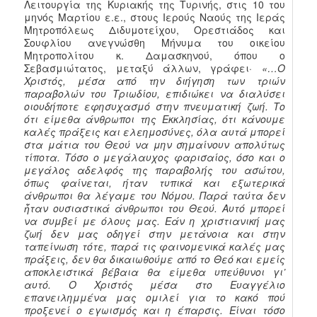
Λειτουργία της Κυριακής της Τυρινής, στις 10 του
μηνός Μαρτίου ε.ε., στους Ιερούς Ναούς της Ιεράς
Μητροπόλεως Διδυμοτείχου, Ορεστιάδος και
Σουφλίου ανεγνώσθη Μήνυμα του οικείου
Μητροπολίτου κ. Δαμασκηνού, όπου ο
Σεβασμιώτατος, μεταξύ άλλων, γράφει·
«…Ο
Χριστός, μέσα από την διήγηση των τριών
παραβολών του Τριωδίου, επιδιώκει να διαλύσει
οιουδήποτε εφησυχασμό στην πνευματική ζωή. Το
ότι είμεθα άνθρωποι της Εκκλησίας, ότι κάνουμε
καλές πράξεις και ελεημοσύνες, όλα αυτά μπορεί
στα μάτια του Θεού να μην σημαίνουν απολύτως
τίποτα. Τόσο ο μεγάλαυχος φαρισαίος, όσο και ο
μεγάλος αδελφός της παραβολής του ασώτου,
όπως φαίνεται, ήταν τυπικά και εξωτερικά
άνθρωποι θα λέγαμε του Νόμου. Παρά ταύτα δεν
ἦταν ουσιαστικά άνθρωποι του Θεού. Αυτό μπορεί
να συμβεί με όλους μας. Εάν η χριστιανική μας
ζωή δεν μας οδηγεί στην μετάνοια και στην
ταπείνωση τότε, παρά τις φαινομενικά καλές μας
πράξεις, δεν θα δικαιωθούμε από το Θεό και εμείς
αποκλειστικά βέβαια θα είμεθα υπεύθυνοι γι’
αυτό. Ο Χριστός μέσα στο Ευαγγέλιο
επανειλημμένα μας ομιλεί για το κακό πού
προξενεί ο εγωισμός και η έπαρσις. Είναι τόσο