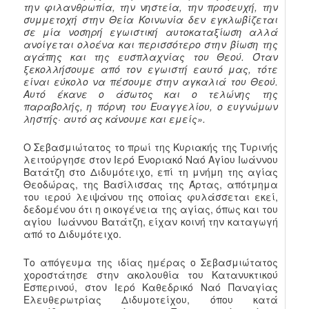
την φιλανθρωπία, την νηστεία, την προσευχή, την
συμμετοχή στην Θεία Κοινωνία δεν εγκλωβίζεται
σε μία νοσηρή εγωιστική αυτοκαταξίωση αλλά
ανοίγεται ολοένα και περισσότερο στην βίωση της
αγάπης και της ευσπλαχνίας του Θεού. Όταν
ξεκολλήσουμε από τον εγωιστή εαυτό μας, τότε
είναι εύκολο να πέσουμε στην αγκαλιά του Θεού.
Αυτό έκανε ο άσωτος και ο τελώνης της
παραβολής, η πόρνη του Ευαγγελίου, ο ευγνώμων
ληστής· αυτό ας κάνουμε και εμείς».
Ο Σεβασμιώτατος το πρωί της Κυριακής της Τυρινής
λειτούργησε στον Ιερό Ενοριακό Ναό Αγίου Ιωάννου
Βατάτζη στο Διδυμότειχο, επί τη μνήμη της αγίας
Θεοδώρας, της Βασίλισσας της Άρτας, απότμημα
του ιερού λειψάνου της οποίας φυλάσσεται εκεί,
δεδομένου ότι η οικογένεια της αγίας, όπως και του
αγίου Ιωάννου Βατάτζη, είχαν κοινή την καταγωγή
από το Διδυμότειχο.
Το απόγευμα της ιδίας ημέρας ο Σεβασμιώτατος
χοροστάτησε στην ακολουθία του Κατανυκτικού
Εσπερινού, στον Ιερό Καθεδρικό Ναό Παναγίας
Ελευθερωτρίας Διδυμοτείχου, όπου κατά