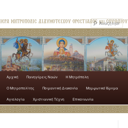
Αρχική
Πανηγύρεις Ναών
H Mητρόπολη
Ο Mητροπολίτης
Ποιμαντική Διακονία
Μορφωτικό Ίδρυμα
Αγιολογία
Χριστιανική Τέχνη
Επικοινωνία