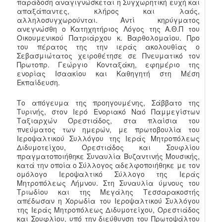
παράδοση αναγιγνώσκεται η Συγχωρητική ευχή και
απαξάπαντες, κλήρος και λαός,
αλληλοσυγχωρούνται. Αντί κηρύγματος
ανεγνώσθη ο Κατηχητήριος Λόγος της Α.Θ.Π του
Οικουμενικού Πατριάρχου κ. Βαρθολομαίου. Προ
του πέρατος της την ιεράς ακολουθίας ο
Σεβασμιώτατος χειροθέτησε σε Πνευματικό τον
Πρωτοπρ. Γεώργιο Κονταξάκη, εφημέριο της
ενορίας Ισαακίου και Καθηγητή στη Μέση
Εκπαίδευση.
Το απόγευμα της προηγουμένης, Σάββατο της
Τυρινής, στον Ιερό Ενοριακό Ναό Παμμεγίστων
Ταξιαρχών Ορεστιάδος, στα πλαίσια του
πνεύματος των ημερών, με πρωτοβουλία του
Ιεροψαλτικού Συλλόγου της Ιεράς Μητροπόλεως
Διδυμοτείχου, Ορεστιάδος και Σουφλίου
πραγματοποιήθηκε Συναυλία Βυζαντινής Μουσικής,
κατά την οποία ο Σύλλογος αδελφοποιήθηκε με τον
ομόλογο Ιεροψαλτικό Σύλλογο της Ιεράς
Μητροπόλεως Λήμνου. Στη Συναυλία ύμνους του
Τριωδίου και της Μεγάλης Τεσσαρακοστής
απέδωσαν η Χορωδία του Ιεροψαλτικού Συλλόγου
της Ιεράς Μητροπόλεως Διδυμοτείχου, Ορεστιάδος
και Σουφλίου, υπό την διεύθυνση του Πρωτοψάλτου