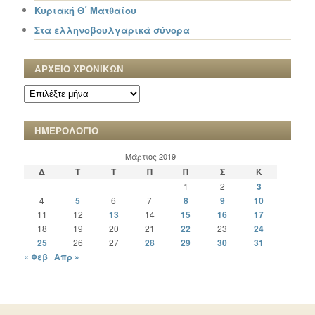
Κυριακή Θ΄ Ματθαίου
Στα ελληνοβουλγαρικά σύνορα
ΑΡΧΕΙΟ ΧΡΟΝΙΚΩΝ
ΑΡΧΕΙΟ
ΧΡΟΝΙΚΩΝ
ΗΜΕΡΟΛΟΓΙΟ
Μάρτιος 2019
Δ
Τ
Τ
Π
Π
Σ
Κ
1
2
3
4
5
6
7
8
9
10
11
12
13
14
15
16
17
18
19
20
21
22
23
24
25
26
27
28
29
30
31
« Φεβ
Απρ »