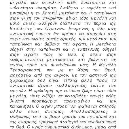
μεγάλο πού αποκλείει κάθε δυνατότητα και
πιθανότητα σωτηρίας. Αντίθετα η ωφέλεια πού
επιφέρει η εν Χριστώ μετάνοια και η ταπείνωση
στην ψυχή του ανθρώπου είναι τόσο μεγάλη και
μόνο αυτές ανοίγουν διάπλατα την πόρτα της
Βασιλείας των Ουρανών. Επομένως η όλη μας
πνευματική πορεία θα πρέπει να στοχεύει στις
τρεις κορυφαίες αυτές αρετές, την μετάνοια, την
ταπείνωση και βέβαια την αγάπη. Η μετάνοια
οδηγεί στην ταπείνωση και η ταπείνωση οδηγεί
στην αγάπη προς το Θεό, η οποία στην
καθημερινότητα μεταποιείται και βιώνεται ως
αγάπη προς τον συνάνθρωπο μας. Η Μεγάλη
Τεσσαρακοστή, που με τη Χάρη του Θεού,
αρχόμεθα από της αύριον, με τον ασκητικό της
χαρακτήρα δεν είναι τίποτα άλλο παρά το
πνευματικό στάδιο καλλιέργειας αυτών των
αρετών. Η πρόκληση της αιώνιου ζωής είναι τόσο
μεγάλη, ώστε αξίζει να καταβάλει κανείς κάθε
δυνατή προσπάθεια προκειμένου να την
κατακτήσει. Ο αγών μπορεί να φαίνεται σκληρός
αλλά είναι σωτήριος. Απαλλασσόμενος ο
άνθρωπος από το βαρύ φορτίο του εγωισμού και
της έπαρσης, προχωρά σταθερά και ανοδικά προς
το Θεό. Ο υγιής πνευματικά άνθρωπος, μέσα από