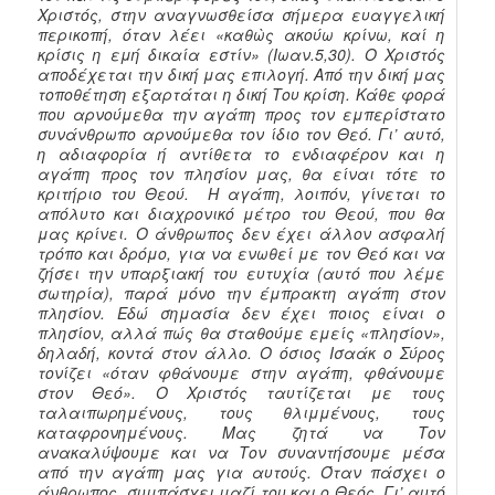
Χριστός, στην αναγνωσθείσα σήμερα ευαγγελική
περικοπή, όταν λέει «καθὼς ακούω κρίνω, καί η
κρίσις η εμή δικαία εστίν» (Ιωαν.5,30). Ο Χριστός
αποδέχεται την δική μας επιλογή. Από την δική μας
τοποθέτηση εξαρτάται η δική Του κρίση. Κάθε φορά
που αρνούμεθα την αγάπη προς τον εμπερίστατο
συνάνθρωπο αρνούμεθα τον ίδιο τον Θεό. Γι’ αυτό,
η αδιαφορία ή αντίθετα το ενδιαφέρον και η
αγάπη προς τον πλησίον μας, θα είναι τότε το
κριτήριο του Θεού. Η αγάπη, λοιπόν, γίνεται το
απόλυτο και διαχρονικό μέτρο του Θεού, που θα
μας κρίνει. Ο άνθρωπος δεν έχει άλλον ασφαλή
τρόπο και δρόμο, για να ενωθεί με τον Θεό και να
ζήσει την υπαρξιακή του ευτυχία (αυτό που λέμε
σωτηρία), παρά μόνο την έμπρακτη αγάπη στον
πλησίον. Εδώ σημασία δεν έχει ποιος είναι ο
πλησίον, αλλά πώς θα σταθούμε εμείς «πλησίον»,
δηλαδή, κοντά στον άλλο. Ο όσιος Ισαάκ ο Σύρος
τονίζει «όταν φθάνουμε στην αγάπη, φθάνουμε
στον Θεό». Ο Χριστός ταυτίζεται με τους
ταλαιπωρημένους, τους θλιμμένους, τους
καταφρονημένους. Μας ζητά να Τον
ανακαλύψουμε και να Τον συναντήσουμε μέσα
από την αγάπη μας για αυτούς. Όταν πάσχει ο
άνθρωπος, συμπάσχει μαζί του και ο Θεός. Γι’ αυτό