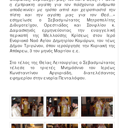
η έμπρακτη αγάπη για τον πάσχοντα άνθρωπο
αποδεικνύει με τρόπο απτό και χειροπιαστό την
πίστη και την αγάπη μας για τον Θεό…»
εσημείωσε ο Σεβασμιώτατος Μητροπολίτης
Διδυμοτείχου, Ορεστιάδος και Σουφλίου κ.
Δαμασκηνός ερμηνεύοντας την ευαγγελική
περικοπή της Μελλούσης Κρίσεως στον Ιερό
Ενοριακό Ναό Αγίου Δημητρίου Κομάρων, του τέως
Δήμου Τριγώνου, όπου ιερούργησε την Κυριακή της
Απόκρεω, 3 του μηνός Μαρτίου ε.ε.
Στο τέλος της Θείας Λειτουργίας ο Σεβασμιώτατος
τέλεσε το τριετές Μνημόσυνο του Ιερέως
Κωνσταντίνου Αργυριάδη, διατελέσαντος
εφημερίου στην ενορία Πενταλόφου.