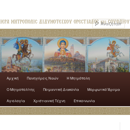
Αρχική
Πανηγύρεις Ναών
H Mητρόπολη
Ο Mητροπολίτης
Ποιμαντική Διακονία
Μορφωτικό Ίδρυμα
Αγιολογία
Χριστιανική Τέχνη
Επικοινωνία