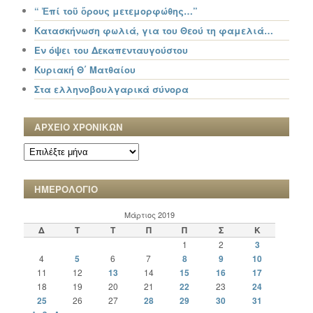
“ Ἐπί τοῦ ὄρους μετεμορφώθης…”
Κατασκήνωση φωλιά, για του Θεού τη φαμελιά…
Εν όψει του Δεκαπενταυγούστου
Κυριακή Θ΄ Ματθαίου
Στα ελληνοβουλγαρικά σύνορα
ΑΡΧΕΙΟ ΧΡΟΝΙΚΩΝ
ΑΡΧΕΙΟ
ΧΡΟΝΙΚΩΝ
ΗΜΕΡΟΛΟΓΙΟ
Μάρτιος 2019
Δ
Τ
Τ
Π
Π
Σ
Κ
1
2
3
4
5
6
7
8
9
10
11
12
13
14
15
16
17
18
19
20
21
22
23
24
25
26
27
28
29
30
31