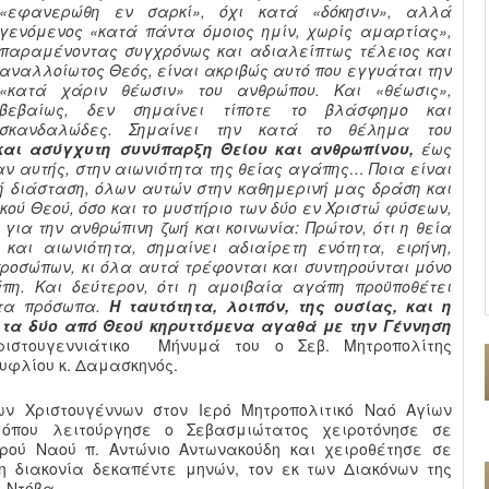
«εφανερώθη εν σαρκί», όχι κατά «δόκησιν», αλλά
γενόμενος «κατά πάντα όμοιος ημίν, χωρίς αμαρτίας»,
παραμένοντας συγχρόνως και αδιαλείπτως τέλειος και
αναλλοίωτος Θεός, είναι ακριβώς αυτό που εγγυάται την
«κατά χάριν θέωσιν» του ανθρώπου. Και «θέωσις»,
βεβαίως, δεν σημαίνει τίποτε το βλάσφημο και
σκανδαλώδες. Σημαίνει την κατά το θέλημα του
και ασύγχυτη συνύπαρξη Θείου και ανθρωπίνου,
έως
αν αυτής, στην αιωνιότητα της θείας αγάπης… Ποια είναι
κή διάσταση, όλων αυτών στην καθημερινή μας δράση και
ικού Θεού, όσο και το μυστήριο των δύο εν Χριστώ φύσεων,
 για την ανθρώπινη ζωή και κοινωνία: Πρώτον, ότι η θεία
και αιωνιότητα, σημαίνει αδιαίρετη ενότητα, ειρήνη,
προσώπων, κι όλα αυτά τρέφονται και συντηρούνται μόνο
πη. Και δεύτερον, ότι η αμοιβαία αγάπη προϋποθέτει
στα πρόσωπα.
Η ταυτότητα, λοιπόν, της ουσίας, και η
ύ τα δύο από Θεού κηρυττόμενα αγαθά με την Γέννηση
ιστουγεννιάτικο Μήνυμά του ο Σεβ. Μητροπολίτης
ουφλίου κ. Δαμασκηνός.
ν Χριστουγέννων στον Ιερό Μητροπολιτικό Ναό Αγίων
όπου λειτούργησε ο Σεβασμιώτατος χειροτόνησε σε
ερού Ναού π. Αντώνιο Αντωνακούδη και χειροθέτησε σε
η διακονία δεκαπέντε μηνών, τον εκ των Διακόνων της
 Ντόβα.