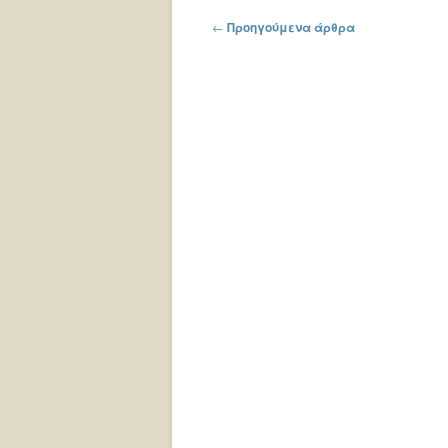
Πλοήγηση στα άρθρα
←
Προηγούμενα άρθρα