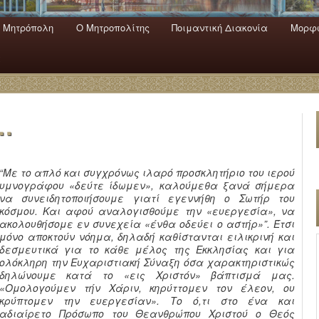
 Mητρόπολη
Ο Mητροπολίτης
Ποιμαντική Διακονία
Μορφω
ενο
εριεχόμενο
α
…
“
Με το απλό και συγχρόνως ιλαρό προσκλητήριο του ιερού
υμνογράφου «δεύτε ίδωμεν», καλούμεθα ξανά σήμερα
να συνειδητοποιήσουμε γιατί εγεννήθη ο Σωτήρ του
κόσμου. Και αφού αναλογισθούμε την «ευεργεσία», να
ακολουθήσομε εν συνεχεία «ένθα οδεύει ο αστήρ»”.
Έτσι
μόνο αποκτούν νόημα, δηλαδή καθίστανται ειλικρινή και
δεσμευτικά για το κάθε μέλος της Εκκλησίας και για
ολόκληρη την Ευχαριστιακή Σύναξη όσα χαρακτηριστικώς
δηλώνουμε κατά το «εις Χριστόν» βάπτισμά μας.
«Ομολογούμεν τήν Χάριν, κηρύττομεν τον έλεον, ου
κρύπτομεν την ευεργεσίαν»
. Το ό,τι στο ένα και
αδιαίρετο Πρόσωπο του Θεανθρώπου Χριστού ο Θεός