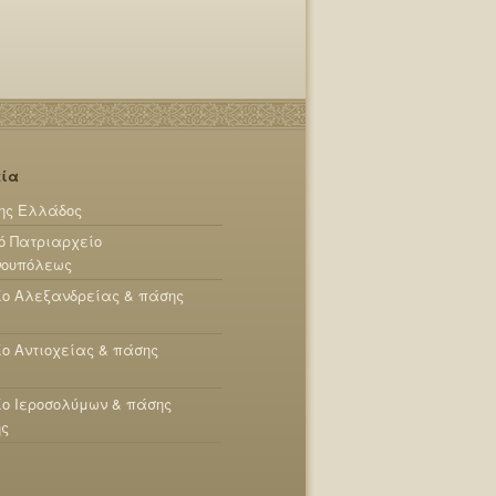
εία
ης Ελλάδος
ό Πατριαρχείο
νουπόλεως
ίο Αλεξανδρείας & πάσης
ο Αντιοχείας & πάσης
ο Ιεροσολύμων & πάσης
ης