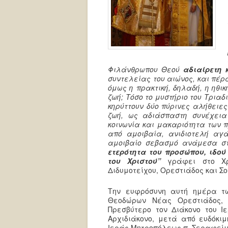
Φιλάνθρωπου Θεού
αδιαίρετη 
συντελείας του αιώνος, και πέρ
όμως η πρακτική, δηλαδή, η ηθι
ζωή; Τόσο το μυστήριο του Τριαδ
κηρύττουν δύο πύρινες αλήθειες
ζωή, ως αδιάσπαστη συνέχεια 
κοινωνία και μακαριότητα των 
από αμοιβαία, ανιδιοτελή αγά
αμοιβαίο σεβασμό ανάμεσα 
ετερότητα του προσώπου, ιδο
του Χριστού
”
γράφει στο Χρ
Διδυμοτείχου, Ορεστιάδος και Σ
Την ευφρόσυνη αυτή ημέρα τω
Θεοδώρων Νέας Ορεστιάδος, 
Πρεσβύτερο τον Διάκονο του Ι
Αρχιδιάκονο, μετά από ευδόκιμ
Ιεράς Μητροπόλεως π. Σεραφείμ