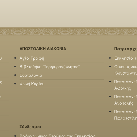
ΑΠΟΣΤΟΛΙΚΗ ΔΙΑΚΟΝΙΑ
Πατριαρχ
υ
Αγία Γραφή
Εκκλησία τ
Βιβλιοθήκη “Πορφυρογέννητος”
Οικουμενικ
Κωνσταντι
Εορτολόγιο
ς
Πατριαρχε
Φωνή Κυρίου
Αφρικής
ο
Πατριαρχεί
Ανατολής
Πατριαρχεί
Παλαιστίν
Σύνδεσμοι
Ραδιοφωνικός Σταθμός της Εκκλησίας