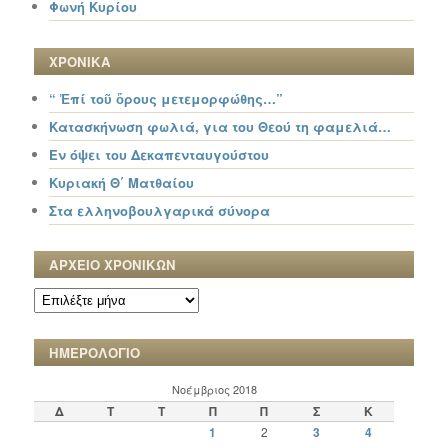
Φωνή Κυρίου
ΧΡΟΝΙΚΑ
“ Ἐπί τοῦ ὄρους μετεμορφώθης…”
Κατασκήνωση φωλιά, για του Θεού τη φαμελιά…
Εν όψει του Δεκαπενταυγούστου
Κυριακή Θ΄ Ματθαίου
Στα ελληνοβουλγαρικά σύνορα
ΑΡΧΕΙΟ ΧΡΟΝΙΚΩΝ
ΑΡΧΕΙΟ
ΧΡΟΝΙΚΩΝ
ΗΜΕΡΟΛΟΓΙΟ
Νοέμβριος 2018
Δ
Τ
Τ
Π
Π
Σ
Κ
1
2
3
4