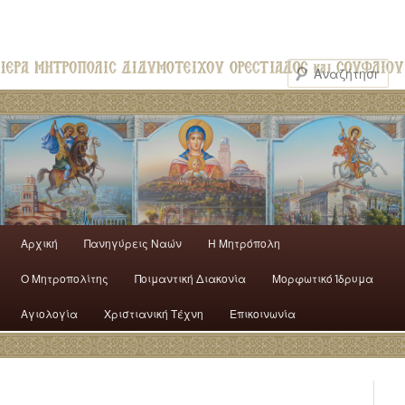
Αρχική
Πανηγύρεις Ναών
H Mητρόπολη
Ο Mητροπολίτης
Ποιμαντική Διακονία
Μορφωτικό Ίδρυμα
Αγιολογία
Χριστιανική Τέχνη
Επικοινωνία