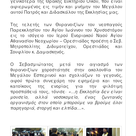
γενικότερα της Θράκης Ευκτηρίου Οίκου, που είναι
αφιερωμένος εις τιμήν και μνήμην του Μεγάλου
αυτού Πατρός και Διδασκάλου της Εκκλησίας μας.
Της τελετής των Θυρανοιξίων του νεοπαγούς
Παρεκκλησίου του Αγίου Ιωάννου του Χρυσοστόμου
εις το ισόγειο του Ιερού Ενοριακού Ναού Αγίου
Αθανασίου Νεοχωρίου – Ορεστιάδος προέστη ο Σεβ.
Μητροπολίτης Διδυμοτείχου, Ορεστιάδος και
Σουφλίου κ. Δαμασκηνός.
Ο Σεβασμιώτατος μετά τον αγιασμό των
θυρανοιξίων χοροστάτησε στην ακολουθία του
Μεγάλου Εσπερινού και σχολιάζων το γεγονός,
αφού πρώτα συνεχάρη τον εφημέριο και τους
κατοίκους της ενορίας για την φιλότιμη
προσπάθειά τους, τόνισε·
«…η Εκκλησία δεν είναι
μουσείο, αλλά νοσοκομείο, ένας ζωντανός
οργανισμός στον οποίο μπορούμε να βρούμε όλοι
παρηγοριά, στοργή και ελπίδα…».