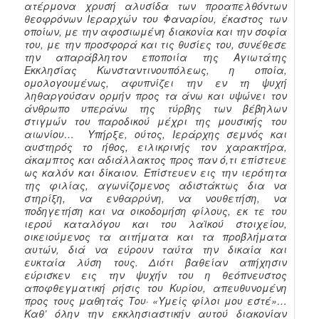
ατέρμονα χρυσή αλυσίδα των προαπελθόντων
θεοφρόνων Ιεραρχών του Φαναρίου, έκαστος των
οποίων, με την αφοσιωμένη διακονία και την σοφία
του, με την προσφορά και τις θυσίες του, συνέθεσε
την απαράβλητον εποποιία της Αγιωτάτης
Εκκλησίας Κωνσταντινουπόλεως, η οποία,
ομολογουμένως, αφυπνίζει την εν τη ψυχή
ληθαργούσαν ορμήν προς τα άνω και υψώνει τον
άνθρωπο υπεράνω της τύρβης των βέβηλων
στιγμών του παροδικού μέχρι της μουσικής του
αιωνίου… Υπήρξε, ούτος, Ιεράρχης σεμνός και
αυστηρός το ήθος, ειλικρινής τον χαρακτήρα,
άκαμπτος και αδιάλλακτος προς παν ό,τι επίστευε
ως καλόν και δίκαιον. Επίστευεν εις την ιερότητα
της φιλίας, αγωνίζομενος αδιστάκτως δια να
στηρίξη, να ενθαρρύνη, να νουθετήση, να
ποδηγετήση και να οικοδομήση φίλους, εκ τε του
ιερού καταλόγου και του λαϊκού στοιχείου,
οικειούμενος τα αιτήματα και τα προβλήματα
αυτών, διά να εύρουν ταύτα την δικαία και
ευκταία λύση τους. Διότι βαθείαν απήχησιν
εύρισκεν εις την ψυχήν του η θεόπνευστος
αποφθεγματική ρήσις του Κυρίου, απευθυνομένη
προς τους μαθητάς Του· «Υμείς φίλοι μου εστέ»…
Καθ’ όλην την εκκλησιαστικήν αυτού διακονίαν