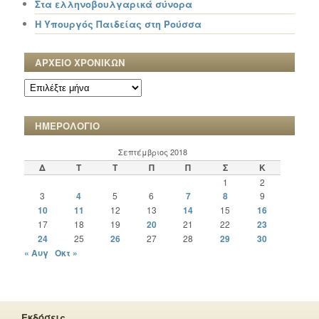
Στα ελληνοβουλγαρικά σύνορα
Η Υπουργός Παιδείας στη Ρούσσα
ΑΡΧΕΙΟ ΧΡΟΝΙΚΩΝ
ΑΡΧΕΙΟ
ΧΡΟΝΙΚΩΝ
ΗΜΕΡΟΛΟΓΙΟ
Σεπτέμβριος 2018
Δ
Τ
Τ
Π
Π
Σ
Κ
1
2
3
4
5
6
7
8
9
10
11
12
13
14
15
16
17
18
19
20
21
22
23
24
25
26
27
28
29
30
« Αυγ
Οκτ »
Εκδόσεις