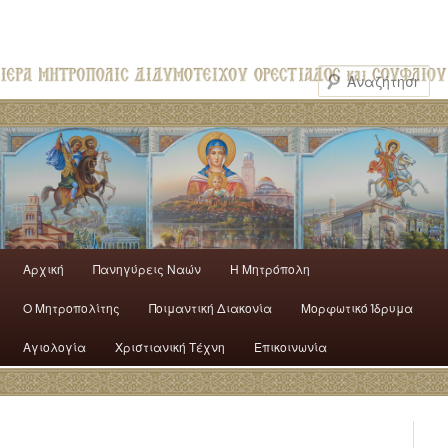
Αρχική
Πανηγύρεις Ναών
H Mητρόπολη
Ο Mητροπολίτης
Ποιμαντική Διακονία
Μορφωτικό Ίδρυμα
Αγιολογία
Χριστιανική Τέχνη
Επικοινωνία