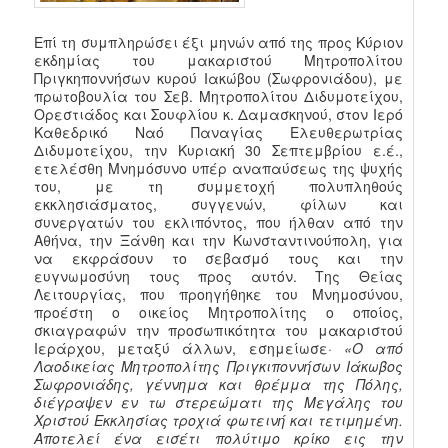
Επί τη συμπληρώσει έξι μηνών από της προς Κύριον
εκδημίας του μακαριστού Μητροπολίτου
Πριγκηποννήσων κυρού Ιακώβου (Σωφρονιάδου), με
πρωτοβουλία του Σεβ. Μητροπολίτου Διδυμοτείχου,
Ορεστιάδος και Σουφλίου κ. Δαμασκηνού, στον Ιερό
Καθεδρικό Ναό Παναγίας Ελευθερωτρίας
Διδυμοτείχου, την Κυριακή 30 Σεπτεμβρίου ε.έ.,
ετελέσθη Μνημόσυνο υπέρ αναπαύσεως της ψυχής
του, με τη συμμετοχή πολυπληθούς
εκκλησιάσματος, συγγενών, φίλων και
συνεργατών του εκλιπόντος, που ήλθαν από την
Αθήνα, την Ξάνθη και την Κωνσταντινούπολη, για
να εκφράσουν το σεβασμό τους και την
ευγνωμοσύνη τους προς αυτόν. Της Θείας
Λειτουργίας, που προηγήθηκε του Μνημοσύνου,
προέστη ο οικείος Μητροπολίτης ο οποίος,
σκιαγραφών την προσωπικότητα του μακαριστού
Ιεράρχου, μεταξύ άλλων, εσημείωσε·
«Ο από
Λαοδικείας Μητροπολίτης Πριγκιποννήσων Ιάκωβος
Σωφρονιάδης, γέννημα και θρέμμα της Πόλης,
διέγραψεν εν τω στερεώματι της Μεγάλης του
Χριστού Εκκλησίας τροχιά φωτεινή και τετιμημένη.
Αποτελεί ένα εισέτι πολύτιμο κρίκο εις την