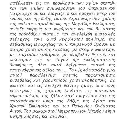
απέβλεπεν εις την προώθησιν των αγίων σκοπών
και των τιμίων συμφερόντων του Οικουμενικού
Πατριαρχείου και ειργάζετο και εμόχθει υπέρ του
κύρους και της δόξης αυτού. Ακραιφνής συνεχιστής
της πολιάς παραδόσεως της Μεγάλης Εκκλησίας,
υπήρξε φορεύς του πνεύματος και του βιώματος
της ορθοδόξου πίστεως και ανεδείχθη ευσταλές
στέλεχος, τούτ’ αυτό κεφάλαιον πολύτιμο, της
σεβασμίας Ιεραρχίας του Οικουμενικού Θρόνου με
παλμό χριστιανικής καρδίας, με σκέψιν φωτεινήν,
με στοχασμό καθάριον, με συμβολήν θετικήν και
πολύτιμον εις το έργον της εκκλησιαστικής
διοικήσεως, όλα αυτά δείγματα τρανά της
ταπεινόφρονος αξίας του…. Το υψηλό παράδειγμα
αυτού, παράδειγμα αρετής, πεφωτισμένης
ευσεβείας και χαρακτήρος χριστιανοπρεπούς, ας
φωτίζει και ας ενισχύη πάντας ημάς, ιδία τους
νεώτερους της χάριτος λευΐτας, εις διακονίαν
αφοσιωμένην, εις ζήλον κατ’ επίγνωσιν και εις
αυταπάρνησιν υπέρ της δόξης της Αγίας του
Χριστού Εκκλησίας και του Παναγίου Ονόματος
Αυτού. Του μακαριστού Μητροπολίτου Ιάκωβου είη η
μνήμη άληστος και αιωνία».