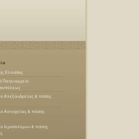
εία
ης Ελλάδος
ό Πατριαρχείο
νουπόλεως
ίο Αλεξανδρείας & πάσης
ο Αντιοχείας & πάσης
ο Ιεροσολύμων & πάσης
ης