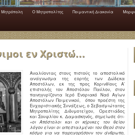
 Mητρόπολη
Ο Mητροπολίτης
Ποιμαντική Διακονία
Μορφω
ενο
εριεχόμενο
α
νιμοι εν Χριστώ…
Αναλύοντας στους πιστούς το αποστολικό
ανάγνωσμα της εορτής των Δώδεκα
Αποστόλων, εκ της προς Κορινθίους Α’
επιστολής του Αποστόλου Παύλου, στον
πανηγυρίζοντα Ιερό Ενοριακό Ναό Αγίων
Αποστόλων Ποιμενικού, όπου προέστη της
Ευχαριστιακής Συνάξεως, ο Σεβασμιώτατος
Μητροπολίτης Διδυμοτείχου, Ορεστιάδος
και Σουφλίου κ. Δαμασκηνός, σημείωσε ότι·
«οι Απόστολοι και οι κήρυκες του θείου
λόγου είναι οι απεσταλμένοι του Θεού στον
κόσμο για να παρηγορήσουν τον άνθρωπο,