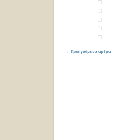
Πλοήγηση στα άρθρα
←
Προηγούμενα άρθρα