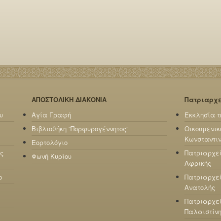
ΑΠΟΣΤΟΛΙΚΗ ΔΙΑΚΟΝΙΑ
Πατριαρχ
υ
Αγία Γραφή
Εκκλησία τ
Βιβλιοθήκη “Πορφυρογέννητος”
Οικουμενικ
Κωνσταντι
Εορτολόγιο
ς
Πατριαρχε
Φωνή Κυρίου
Αφρικής
ο
Πατριαρχεί
Ανατολής
Πατριαρχεί
Παλαιστίν