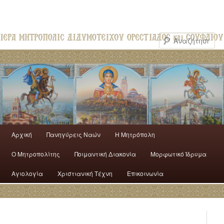
Αρχική
Πανηγύρεις Ναών
H Mητρόπολη
Ο Mητροπολίτης
Ποιμαντική Διακονία
Μορφωτικό Ίδρυμα
Αγιολογία
Χριστιανική Τέχνη
Επικοινωνία