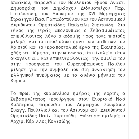
Ισαάκιου, παρουσία του Βουλευτού Έβρου Αναστ.
Δημοσχάκη, του Δημάρχου Διδυμοτείχου Παρ.
Πατσουρίδη, του Διοικητού της XVI Μεραρχίας
Στρατηγού Βασ. Παπαδοπούλου και του Αστυνομικού
Διευθυντού Ορεστιάδος Πασχάλη Συριτούδη. Στο
τέλος της ιεράς ακολουθίας ο Σεβασμιώτατος
απευθύνοντας λόγο οικοδομής προς τους πιστούς
μίλησε για το αποστολικο έργο των μαθητών του
Χριστού και το ιεραποστολικό έργο της Εκκλησίας,
χθές και σήμερα, στην κοινωνία, στο σχολείο, στην
οικογένεια… και επικεντρώνοντας την ομιλία του
στην προσφορά του Ουρανοβάμονος Παύλου
μίλησε για την συμβολή του στη συνάντηση του
ελληνικού πνεύματος με το αιώνιο μήνυμα του
Κυρίου.
Το πρωί της κυριωνύμου ημέρας της εορτής ο
Σεβασμιώτατος ιερούργησε στον Ενοριακό Ναό
Κισσαρίου, παρουσία του Δημάρχου Σουφλίου
Ευαγγ. Πουλιλιού και του Αστυνομικού Διευθυντού
Ορεστιάδος Πασχ. Συριτούδη. Επίκαιρα ομίλησε ο
Αρχιμ. Κύριλλος Κολτσίδης.