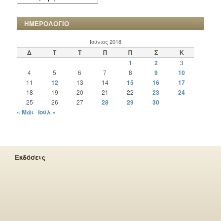
ΧΡΟΝΙΚΩΝ
ΗΜΕΡΟΛΟΓΙΟ
Ιούνιος 2018
Δ
Τ
Τ
Π
Π
Σ
Κ
1
2
3
4
5
6
7
8
9
10
11
12
13
14
15
16
17
18
19
20
21
22
23
24
25
26
27
28
29
30
« Μάι
Ιούλ »
Εκδόσεις