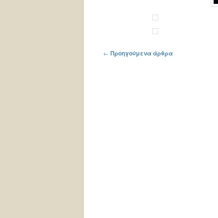
Πλοήγηση στα άρθρα
←
Προηγούμενα άρθρα