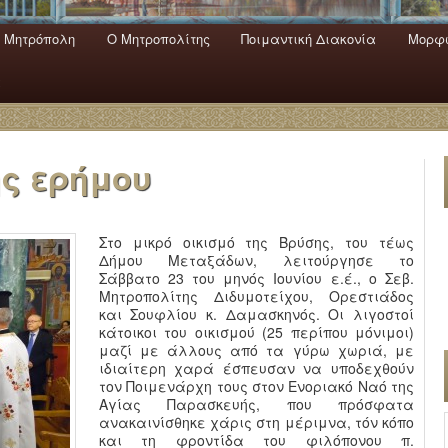
 Mητρόπολη
Ο Mητροπολίτης
Ποιμαντική Διακονία
Μορφω
ενο
εριεχόμενο
α
ης ερήμου
Στο μικρό οικισμό της Βρύσης, του τέως
Δήμου Μεταξάδων, λειτούργησε το
Σάββατο 23 του μηνός Ιουνίου ε.έ., ο Σεβ.
Μητροπολίτης Διδυμοτείχου, Ορεστιάδος
και Σουφλίου κ. Δαμασκηνός. Οι λιγοστοί
κάτοικοι του οικισμού (25 περίπου μόνιμοι)
μαζί με άλλους από τα γύρω χωριά, με
ιδιαίτερη χαρά έσπευσαν να υποδεχθούν
τον Ποιμενάρχη τους στον Ενοριακό Ναό της
Αγίας Παρασκευής, που πρόσφατα
ανακαινίσθηκε χάρις στη μέριμνα, τόν κόπο
και τη φροντίδα του φιλόπονου π.