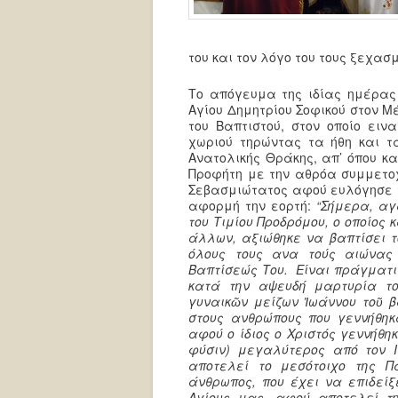
του και τον λόγο του τους ξεχασμ
Το απόγευμα της ιδίας ημέρας
Αγίου Δημητρίου Σοφικού στον Μ
του Βαπτιστού, στον οποίο ειν
χωριού τηρώντας τα ήθη και τα
Ανατολικής Θράκης, απ’ όπου κα
Προφήτη με την αθρόα συμμετοχή
Σεβασμιώτατος αφού ευλόγησε τ
αφορμή την εορτή:
“Σήμερα, αγ
του Τιμίου Προδρόμου, ο οποίος 
άλλων, αξιώθηκε να βαπτίσει το
όλους τους ανα τούς αιώνας 
Βαπτίσεώς Του. Είναι πράγματι
κατά την αψευδή μαρτυρία του
γυναικῶν μείζων Ἰωάννου τοῦ β
στους ανθρώπους που γεννήθηκ
αφού ο ίδιος ο Χριστός γεννήθη
φύσιν) μεγαλύτερος από τον 
αποτελεί το μεσότοιχο της Π
άνθρωπος, που έχει να επιδείξ
Αγίους μας, αφού αποτελεί τ