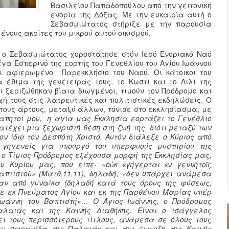
Βασιλείου Παπαδοπούλου από την γειτονική
ενορία της Δόξας. Με την ευκαιρία αυτή ο
Σεβασμιώτατος στήριξε με την παρουσία
ένους ακρίτες του μικρού αυτού οικισμού.
 ο Σεβασμιώτατος χοροστάτησε στόν Ιερό Ενοριακό Ναό
έγα Εσπερινό της εορτής του Γενεθλίου του Αγίου Ιωάννου
αι αφιερωμένο Παρεκκλήσιο του Ναού. Οι κάτοικοι του
 έθιμα της γενέτειράς τους, το Κωστί και το Λιλί της
ι ξεριζώθηκαν βίαια διωγμένοι, τιμούν τον Πρόδρομο και
 τους στις λατρευτικές και πολιτιστικές εκδηλώσεις. Ο
ους άρτους, μεταξύ άλλων, τόνισε στο εκκλησίασμα, με
απητοί μου, η αγία μας Εκκλησία εορτάζει το Γενέθλιο
κατέχει μια ξεχωριστή θέση στη ζωή της, διότι μεταξύ των
ν ίδιο τον Δεσπότη Χριστό. Αυτόν διάλεξε ο Κύριος από
γηγενείς για υπουργό του υπερφυούς μυστηρίου της
 ο Τίμιος Πρόδρομος εξέχουσα μορφή της Εκκλησίας μας,
 Κυρίου μας, που είπε· «οὐκ ἐγήγερται ἐν γεννητοῖς
απτιστοῦ» (Ματθ.11,11), δηλαδή, «δεν υπάρχει ανάμεσα
αν από γυναίκα (δηλαδή κατά τους όρους της φύσεως,
κε εκ Πνεύματος Αγίου και εκ της Παρθένου Μαρίας υπέρ
Ιωάννη τον Βαπτιστή»…
Ο Άγιος Ιωάννης, ο Πρόδρομος
αλαιάς και της Καινής Διαθήκης. Είναι ο ισάγγελος
ει τους περισσότερους τίτλους, ανάμεσα σε όλους τους
ην σφραγίδα της Παλαιάς και την έναρξη της Καινής