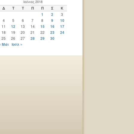
Ιούνιος 2018
Δ
Τ
Τ
Π
Π
Σ
Κ
1
2
3
4
5
6
7
8
9
10
11
12
13
14
15
16
17
18
19
20
21
22
23
24
25
26
27
28
29
30
« Μάι
Ιούλ »