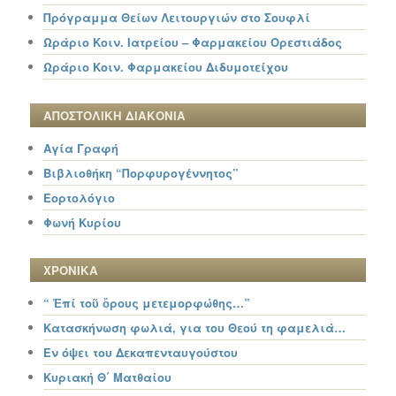
Πρόγραμμα Θείων Λειτουργιών στο Σουφλί
Ωράριο Κοιν. Ιατρείου – Φαρμακείου Ορεστιάδος
Ωράριο Κοιν. Φαρμακείου Διδυμοτείχου
ΑΠΟΣΤΟΛΙΚΗ ΔΙΑΚΟΝΙΑ
Αγία Γραφή
Βιβλιοθήκη “Πορφυρογέννητος”
Εορτολόγιο
Φωνή Κυρίου
ΧΡΟΝΙΚΑ
“ Ἐπί τοῦ ὄρους μετεμορφώθης…”
Κατασκήνωση φωλιά, για του Θεού τη φαμελιά…
Εν όψει του Δεκαπενταυγούστου
Κυριακή Θ΄ Ματθαίου