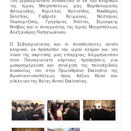
Τον Σεβασμιώτατο συνόδευαν οι εκ των κληρικών
της Ιεράς Μητροπόλεως μας Βαρθολομαίος
Αστεριάδης, Κύριλλος Κολτσίδης, Νικόδημος
Σκλέπας, Γαβριήλ Χειμώνας, Νέστορας
Ουρουμτζίκης, Γρηγόριος Λιόλιος, Σεραφείμ
Ντόβας και ο συνεργάτης της Ιεράς Μητροπόλεως
Αλέξανδρος Παπαϊωάννου.
Ο Σεβασμιώτατος και οι συνοδεύοντες αυτόν
κληρικοί, εκ προσώπου του ιερού κλήρου και του
λαού της ακριτικής μας επαρχίας, διερμήνευσαν
στον Παναγιώτατο εόρτιους προσρήσεις για
μακροημέρευση και συνέχιση της πολυσχιδούς
διακονίας του στην Πρωτόθρονη Εκκλησία της
Κωνσταντινουπόλεως προς δόξαν Θεού και
εύκλειαν της Αγίας Αυτού Εκκλησίας.