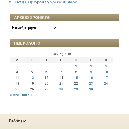
Στα ελληνοβουλγαρικά σύνορα
ΑΡΧΕΙΟ ΧΡΟΝΙΚΩΝ
ΑΡΧΕΙΟ
ΧΡΟΝΙΚΩΝ
ΗΜΕΡΟΛΟΓΙΟ
Ιούνιος 2018
Δ
Τ
Τ
Π
Π
Σ
Κ
1
2
3
4
5
6
7
8
9
10
11
12
13
14
15
16
17
18
19
20
21
22
23
24
25
26
27
28
29
30
« Μάι
Ιούλ »
Εκδόσεις