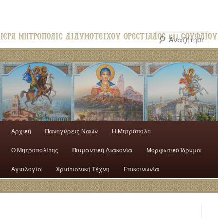
Αρχική
Πανηγύρεις Ναών
H Mητρόπολη
Ο Mητροπολίτης
Ποιμαντική Διακονία
Μορφωτικό Ίδρυμα
Αγιολογία
Χριστιανική Τέχνη
Επικοινωνία