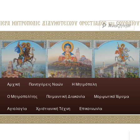
Αρχική
Πανηγύρεις Ναών
H Mητρόπολη
Ο Mητροπολίτης
Ποιμαντική Διακονία
Μορφωτικό Ίδρυμα
Αγιολογία
Χριστιανική Τέχνη
Επικοινωνία