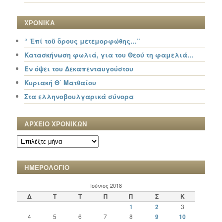
ΧΡΟΝΙΚΑ
“ Ἐπί τοῦ ὄρους μετεμορφώθης…”
Κατασκήνωση φωλιά, για του Θεού τη φαμελιά…
Εν όψει του Δεκαπενταυγούστου
Κυριακή Θ΄ Ματθαίου
Στα ελληνοβουλγαρικά σύνορα
ΑΡΧΕΙΟ ΧΡΟΝΙΚΩΝ
ΑΡΧΕΙΟ
ΧΡΟΝΙΚΩΝ
ΗΜΕΡΟΛΟΓΙΟ
Ιούνιος 2018
Δ
Τ
Τ
Π
Π
Σ
Κ
1
2
3
4
5
6
7
8
9
10