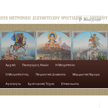
Αρχική
Πανηγύρεις Ναών
H Mητρόπολη
Ο Mητροπολίτης
Ποιμαντική Διακονία
Μορφωτικό Ίδρυμα
Αγιολογία
Χριστιανική Τέχνη
Επικοινωνία