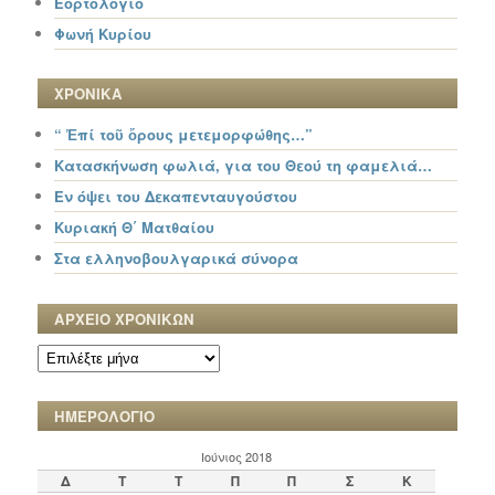
Εορτολόγιο
Φωνή Κυρίου
ΧΡΟΝΙΚΑ
“ Ἐπί τοῦ ὄρους μετεμορφώθης…”
Κατασκήνωση φωλιά, για του Θεού τη φαμελιά…
Εν όψει του Δεκαπενταυγούστου
Κυριακή Θ΄ Ματθαίου
Στα ελληνοβουλγαρικά σύνορα
ΑΡΧΕΙΟ ΧΡΟΝΙΚΩΝ
ΑΡΧΕΙΟ
ΧΡΟΝΙΚΩΝ
ΗΜΕΡΟΛΟΓΙΟ
Ιούνιος 2018
Δ
Τ
Τ
Π
Π
Σ
Κ