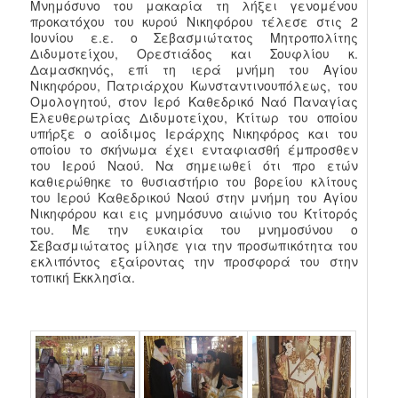
Μνημόσυνο του μακαρία τη λήξει γενομένου
προκατόχου του κυρού Νικηφόρου τέλεσε στις 2
Ιουνίου ε.ε. ο Σεβασμιώτατος Μητροπολίτης
Διδυμοτείχου, Ορεστιάδος και Σουφλίου κ.
Δαμασκηνός, επί τη ιερά μνήμη του Αγίου
Νικηφόρου, Πατριάρχου Κωνσταντινουπόλεως, του
Ομολογητού, στον Ιερό Καθεδρικό Ναό Παναγίας
Ελευθερωτρίας Διδυμοτείχου, Κτίτωρ του οποίου
υπήρξε ο αοίδιμος Ιεράρχης Νικηφόρος και του
οποίου το σκήνωμα έχει ενταφιασθή έμπροσθεν
του Ιερού Ναού. Να σημειωθεί ότι προ ετών
καθιερώθηκε το θυσιαστήριο του βορείου κλίτους
του Ιερού Καθεδρικού Ναού στην μνήμη του Αγίου
Νικηφόρου και εις μνημόσυνο αιώνιο του Κτίτορός
του. Με την ευκαιρία του μνημοσύνου ο
Σεβασμιώτατος μίλησε για την προσωπικότητα του
εκλιπόντος εξαίροντας την προσφορά του στην
τοπική Εκκλησία.