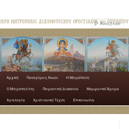
Αρχική
Πανηγύρεις Ναών
H Mητρόπολη
Ο Mητροπολίτης
Ποιμαντική Διακονία
Μορφωτικό Ίδρυμα
Αγιολογία
Χριστιανική Τέχνη
Επικοινωνία