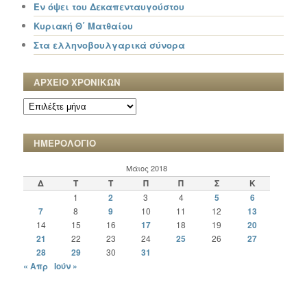
Εν όψει του Δεκαπενταυγούστου
Κυριακή Θ΄ Ματθαίου
Στα ελληνοβουλγαρικά σύνορα
ΑΡΧΕΙΟ ΧΡΟΝΙΚΩΝ
ΑΡΧΕΙΟ
ΧΡΟΝΙΚΩΝ
ΗΜΕΡΟΛΟΓΙΟ
Μάιος 2018
Δ
Τ
Τ
Π
Π
Σ
Κ
1
2
3
4
5
6
7
8
9
10
11
12
13
14
15
16
17
18
19
20
21
22
23
24
25
26
27
28
29
30
31
« Απρ
Ιούν »