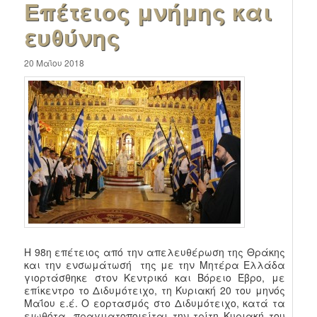
Επέτειος μνήμης και
ευθύνης
20 Μαΐου 2018
Η 98η επέτειος από την απελευθέρωση της Θράκης
και την ενσωμάτωσή της με την Μητέρα Ελλάδα
γιορτάσθηκε στον Κεντρικό και Βόρειο Έβρο, με
επίκεντρο το Διδυμότειχο, τη Κυριακή 20 του μηνός
Μαΐου ε.έ. Ο εορτασμός στο Διδυμότειχο, κατά τα
ειωθότα, πραγματοποιείται την τρίτη Κυριακή του