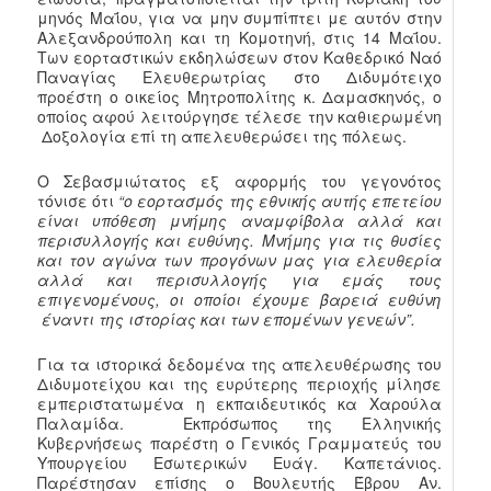
μηνός Μαΐου, για να μην συμπίπτει με αυτόν στην
Αλεξανδρούπολη και τη Κομοτηνή, στις 14 Μαΐου.
Των εορταστικών εκδηλώσεων στον Καθεδρικό Ναό
Παναγίας Ελευθερωτρίας στο Διδυμότειχο
προέστη ο οικείος Μητροπολίτης κ. Δαμασκηνός, ο
οποίος αφού λειτούργησε τέλεσε την καθιερωμένη
Δοξολογία επί τη απελευθερώσει της πόλεως.
Ο Σεβασμιώτατος εξ αφορμής του γεγονότος
τόνισε ότι
“ο εορτασμός της εθνικής αυτής επετείου
είναι υπόθεση μνήμης αναμφίβολα αλλά και
περισυλλογής και ευθύνης. Μνήμης για τις θυσίες
και τον αγώνα των προγόνων μας για ελευθερία
αλλά και περισυλλογής για εμάς τους
επιγενομένους, οι οποίοι έχουμε βαρειά ευθύνη
έναντι της ιστορίας και των επομένων γενεών”.
Για τα ιστορικά δεδομένα της απελευθέρωσης του
Διδυμοτείχου και της ευρύτερης περιοχής μίλησε
εμπεριστατωμένα η εκπαιδευτικός κα Χαρούλα
Παλαμίδα. Εκπρόσωπος της Ελληνικής
Κυβερνήσεως παρέστη ο Γενικός Γραμματεύς του
Υπουργείου Εσωτερικών Ευάγ. Καπετάνιος.
Παρέστησαν επίσης ο Βουλευτής Έβρου Αν.