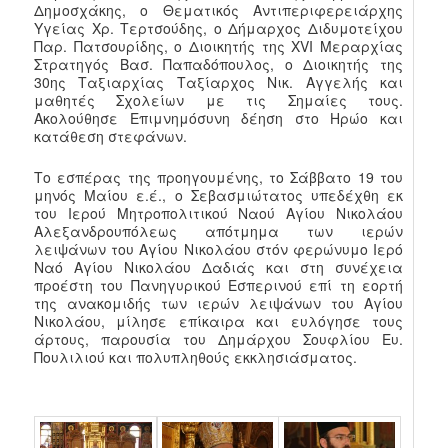
Δημοσχάκης, ο Θεματικός Αντιπεριφερειάρχης
Υγείας Χρ. Τερτσούδης, ο Δήμαρχος Διδυμοτείχου
Παρ. Πατσουρίδης, ο Διοικητής της XVI Μεραρχίας
Στρατηγός Βασ. Παπαδόπουλος, ο Διοικητής της
30ης Ταξιαρχίας Ταξίαρχος Νικ. Αγγελής και
μαθητές Σχολείων με τις Σημαίες τους.
Ακολούθησε Επιμνημόσυνη δέηση στο Ηρώο και
κατάθεση στεφάνων.
Το εσπέρας της προηγουμένης, το Σάββατο 19 του
μηνός Μαίου ε.έ., ο Σεβασμιώτατος υπεδέχθη εκ
του Ιερού Μητροπολιτικού Ναού Αγίου Νικολάου
Αλεξανδρουπόλεως απότμημα των ιερών
λειψάνων του Αγίου Νικολάου στόν φερώνυμο Ιερό
Ναό Αγίου Νικολάου Δαδιάς και στη συνέχεια
προέστη του Πανηγυρικού Εσπερινού επί τη εορτή
της ανακομιδής των ιερών λειψάνων του Αγίου
Νικολάου, μίλησε επίκαιρα και ευλόγησε τους
άρτους, παρουσία του Δημάρχου Σουφλίου Ευ.
Πουλιλιού και πολυπληθούς εκκλησιάσματος.