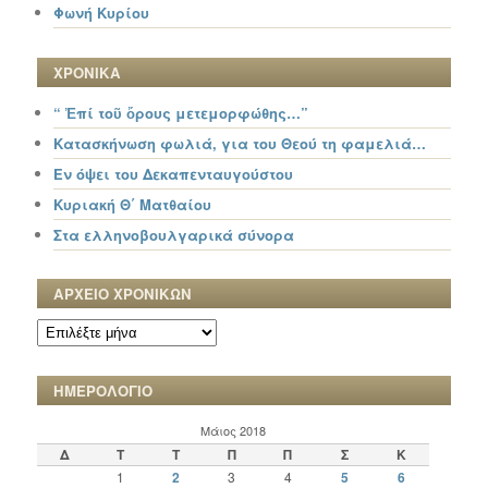
Φωνή Κυρίου
ΧΡΟΝΙΚΑ
“ Ἐπί τοῦ ὄρους μετεμορφώθης…”
Κατασκήνωση φωλιά, για του Θεού τη φαμελιά…
Εν όψει του Δεκαπενταυγούστου
Κυριακή Θ΄ Ματθαίου
Στα ελληνοβουλγαρικά σύνορα
ΑΡΧΕΙΟ ΧΡΟΝΙΚΩΝ
ΑΡΧΕΙΟ
ΧΡΟΝΙΚΩΝ
ΗΜΕΡΟΛΟΓΙΟ
Μάιος 2018
Δ
Τ
Τ
Π
Π
Σ
Κ
1
2
3
4
5
6