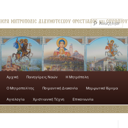
Αρχική
Πανηγύρεις Ναών
H Mητρόπολη
Ο Mητροπολίτης
Ποιμαντική Διακονία
Μορφωτικό Ίδρυμα
Αγιολογία
Χριστιανική Τέχνη
Επικοινωνία