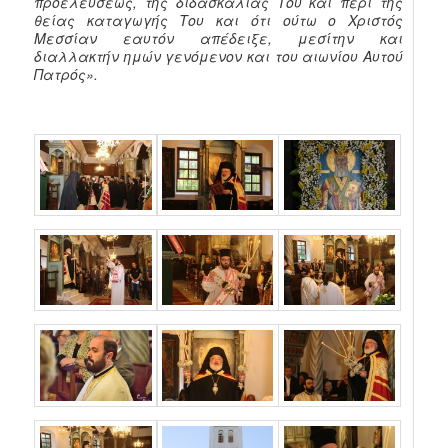
προελεύσεως, της διδασκαλίας Του και περί της
θείας καταγωγής Του και ότι ούτω ο Χριστός
Μεσσίαν εαυτόν απέδειξε, μεσίτην και
διαλλακτήν ημών γενόμενον και του αιωνίου Αυτού
Πατρός».