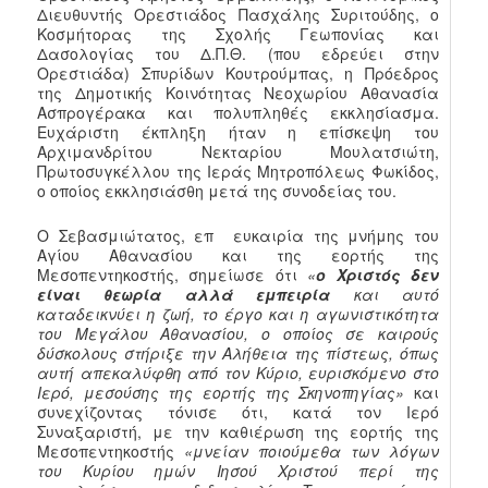
Διευθυντής Ορεστιάδος Πασχάλης Συριτούδης, ο
Κοσμήτορας της Σχολής Γεωπονίας και
Δασολογίας του Δ.Π.Θ. (που εδρεύει στην
Ορεστιάδα) Σπυρίδων Κουτρούμπας, η Πρόεδρος
της Δημοτικής Κοινότητας Νεοχωρίου Αθανασία
Ασπρογέρακα και πολυπληθές εκκλησίασμα.
Ευχάριστη έκπληξη ήταν η επίσκεψη του
Αρχιμανδρίτου Νεκταρίου Μουλατσιώτη,
Πρωτοσυγκέλλου της Ιεράς Μητροπόλεως Φωκίδος,
ο οποίος εκκλησιάσθη μετά της συνοδείας του.
Ο Σεβασμιώτατος, επ ευκαιρία της μνήμης του
Αγίου Αθανασίου και της εορτής της
Μεσοπεντηκοστής, σημείωσε ότι
«
ο Χριστός δεν
είναι θεωρία αλλά εμπειρία
και αυτό
καταδεικνύει η ζωή, το έργο και η αγωνιστικότητα
του Μεγάλου Αθανασίου, ο οποίος σε καιρούς
δύσκολους στήριξε την Αλήθεια της πίστεως, όπως
αυτή απεκαλύφθη από τον Κύριο, ευρισκόμενο στο
Ιερό, μεσούσης της εορτής της Σκηνοπηγίας»
και
συνεχίζοντας τόνισε ότι, κατά τον Ιερό
Συναξαριστή, με την καθιέρωση της εορτής της
Μεσοπεντηκοστής
«μνείαν ποιούμεθα των λόγων
του Κυρίου ημών Ιησού Χριστού περί της