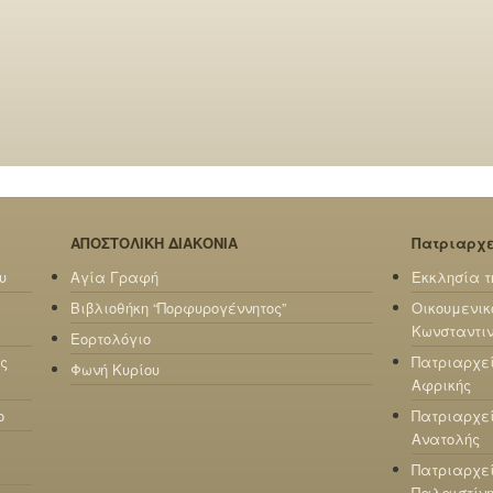
ΑΠΟΣΤΟΛΙΚΗ ΔΙΑΚΟΝΙΑ
Πατριαρχ
υ
Αγία Γραφή
Εκκλησία τ
Βιβλιοθήκη “Πορφυρογέννητος”
Οικουμενικ
Κωνσταντι
Εορτολόγιο
ς
Πατριαρχε
Φωνή Κυρίου
Αφρικής
ο
Πατριαρχεί
Ανατολής
Πατριαρχεί
Παλαιστίν