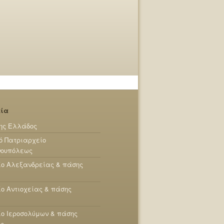
εία
ης Ελλάδος
ό Πατριαρχείο
νουπόλεως
ίο Αλεξανδρείας & πάσης
ο Αντιοχείας & πάσης
ο Ιεροσολύμων & πάσης
ης