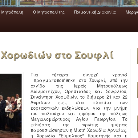
 Mητρόπολη
Ο Mητροπολίτης
Ποιμαντική Διακονία
Μορφω
ενο
εριεχόμενο
α
 Χορωδιών στο Σουφλί
Για τέταρτη συνεχή χρονιά
πραγματοποιήθηκε στο Σουφλί, υπό την
αιγίδα της Ιεράς Μητροπόλεως
Διδυμοτείχου, Ορεστιάδος και Σουφλίου,
Συνάντηση Χορωδιών, το διήμερο 21 και 22
Απριλίου ε.έ., στα πλαίσια των
εορταστικών εκδηλώσεων για την μνήμη
του πολιούχου και εφόρου της πόλεως
Μεγαλομάρτυρος Αγίου Γεωργίου. Το
εσπέρας της πρώτης ημέρας
παρουσιάσθησαν η Μικτή Χορωδία Αρναίας,
η Χορωδία ″Εύμολπος″ Κομοτηνής και η