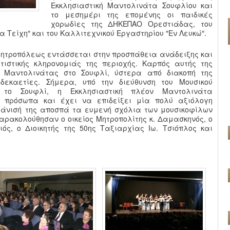
Εκκλησιαστική Μαντολινάτα Σουφλίου και
το μεσημέρι της επομένης οι παιδικές
χορωδίες της ΔΗΚΕΠΑΟ Ορεστιάδας, του
α Τείχη″ και του Καλλιτεχνικού Εργαστηρίου ″Εν Λευκώ″.
Μητροπόλεως εντάσσεται στην προσπάθεια ανάδειξης και
τιστικής κληρονομιάς της περιοχής. Καρπός αυτής της
 Μαντολινάτας στο Σουφλί, ύστερα από διακοπή της
δεκαετίες. Σήμερα, υπό την διεύθυνση του Μουσικού
 το Σουφλί, η Εκκλησιαστική πλέον Μαντολινάτα
 πρόσωπα και έχει να επιδείξει μία πολύ αξιόλογη
φάνισή της αποσπά τα ευμενή σχόλια των μουσικοφίλων
αρακολούθησαν ο οικείος Μητροπολίτης κ. Δαμασκηνός, ο
ός, ο Διοικητής της 50ης Ταξιαρχίας Ιω. Τσιόπλος και