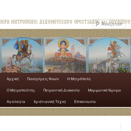
Αρχική
Πανηγύρεις Ναών
H Mητρόπολη
Ο Mητροπολίτης
Ποιμαντική Διακονία
Μορφωτικό Ίδρυμα
Αγιολογία
Χριστιανική Τέχνη
Επικοινωνία