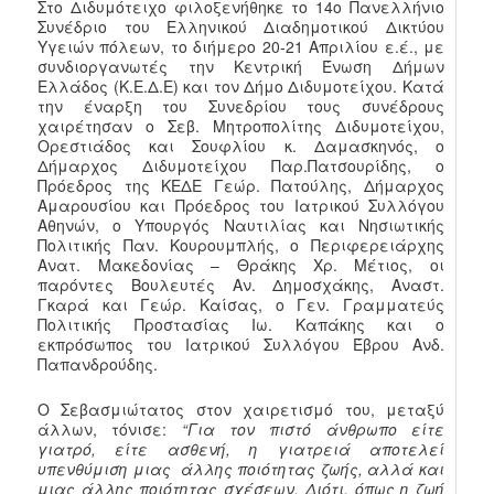
Στο Διδυμότειχο φιλοξενήθηκε το 14ο Πανελλήνιο
Συνέδριο του Ελληνικού Διαδημοτικού Δικτύου
Υγειών πόλεων, το διήμερο 20-21 Απριλίου ε.έ., με
συνδιοργανωτές την Κεντρική Ένωση Δήμων
Ελλάδος (Κ.Ε.Δ.Ε) και τον Δήμο Διδυμοτείχου. Κατά
την έναρξη του Συνεδρίου τους συνέδρους
χαιρέτησαν ο Σεβ. Μητροπολίτης Διδυμοτείχου,
Ορεστιάδος και Σουφλίου κ. Δαμασκηνός, ο
Δήμαρχος Διδυμοτείχου Παρ.Πατσουρίδης, ο
Πρόεδρος της ΚΕΔΕ Γεώρ. Πατούλης, Δήμαρχος
Αμαρουσίου και Πρόεδρος του Ιατρικού Συλλόγου
Αθηνών, ο Υπουργός Ναυτιλίας και Νησιωτικής
Πολιτικής Παν. Κουρουμπλής, ο Περιφερειάρχης
Ανατ. Μακεδονίας – Θράκης Χρ. Μέτιος, οι
παρόντες Βουλευτές Αν. Δημοσχάκης, Αναστ.
Γκαρά και Γεώρ. Καίσας, ο Γεν. Γραμματεύς
Πολιτικής Προστασίας Ιω. Καπάκης και ο
εκπρόσωπος του Ιατρικού Συλλόγου Έβρου Ανδ.
Παπανδρούδης.
Ο Σεβασμιώτατος στον χαιρετισμό του, μεταξύ
άλλων, τόνισε:
“Για τον πιστό άνθρωπο είτε
γιατρό, είτε ασθενή, η γιατρειά αποτελεί
υπενθύμιση μιας άλλης ποιότητας ζωής, αλλά και
μιας άλλης ποιότητας σχέσεων. Διότι, όπως η ζωή