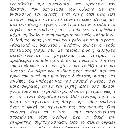
ξαναβρήκε την αθανασία στο πρόσωπο του
Χριστού, που θανάτωσε τον θάνατο με την
θυσιαστική Του αγάπη, έτσι και η δική μας ζωή
παίρνει νόημα και ανασταίνεται κάθε στιγμή με
μια αντίστοιχη αγάπη, που ξέρει να υποτάσσει το
«εγώ» στις ανάγκες του «εσύ» και να φθάνει
μέχρι τη θυσία για τη σωτηρία του κάθε «πλησίον».
Ο δρόμος προς μια αιώνια υγεία είναι η αγάπη.
«Κραταιά ὡς θάνατος ἡ ἀγάπη», θυμίζει ο ιερός
ψαλμωδός (Ασμ., 8,6). Σε τέτοιου είδους ανάγκες
αναδεικνύεται το μεγαλείο του γιατρού. Η
προσφορά του δίδει μια δεύτερη ευκαιρία στη ζωή
του ασθενούς να συνεχίσει να ανθίζει και να
δίνεται. Αν τώρα και ο ίδιος έχει προσδώσει στο
έργο του αυτή την ευρύτερη διάσταση πίστης και
αγάπης, θα υπάρξει για τον ασθενή γιατρός, όχι
μόνο σώματος αλλά και ψυχής. Διότι όλοι πλέον
γνωρίζουν, και περισσότερο όλων οι γιατροί, πως η
υγεία είναι ψυχοσωματική. Όση ανάγκη έχει το
σώμα το άγγιγμα της διάγνωσης, τόση ανάγκη
έχει η ψυχή το άγγιγμα της παρηγοριάς. Όση
ανάγκη έχει το σώμα την φαρμακευτική
υποστήριξη, τόση ανάγκη έχει η ψυχή την
ανθρώπινη συμπαράσταση. Όσο το σώμα διψάει
για υγεία, τόσο η ψυχή διψάει για αγάπη και