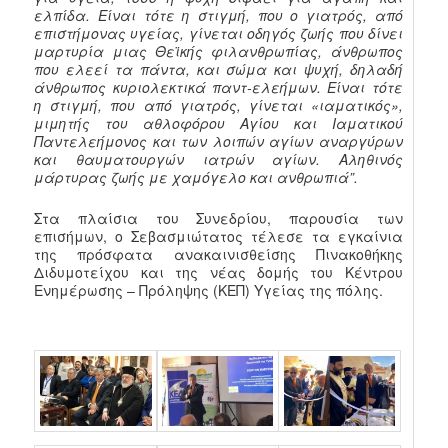
ελπίδα. Είναι τότε η στιγμή, που ο γιατρός, από
επιστήμονας υγείας, γίνεται οδηγός ζωής που δίνει
μαρτυρία μιας Θεϊκής φιλανθρωπίας, άνθρωπος
που ελεεί τα πάντα, και σώμα και ψυχή, δηλαδή
άνθρωπος κυριολεκτικά παντ-ελεήμων. Είναι τότε
η στιγμή, που από γιατρός, γίνεται «ιαματικός»,
μιμητής του αθλοφόρου Αγίου και Ιαματικού
Παντελεήμονος και των λοιπών αγίων αναργύρων
και θαυματουργών ιατρών αγίων. Αληθινός
μάρτυρας ζωής με χαμόγελο και ανθρωπιά”.
Στα πλαίσια του Συνεδρίου, παρουσία των
επισήμων, ο Σεβασμιώτατος τέλεσε τα εγκαίνια
της πρόσφατα ανακαινισθείσης Πινακοθήκης
Διδυμοτείχου και της νέας δομής του Κέντρου
Ενημέρωσης – Πρόληψης (ΚΕΠ) Υγείας της πόλης.