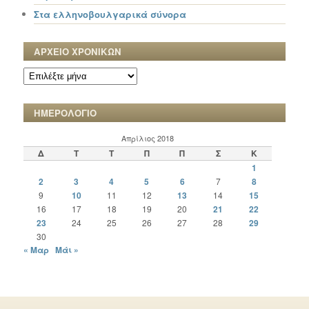
Στα ελληνοβουλγαρικά σύνορα
ΑΡΧΕΙΟ ΧΡΟΝΙΚΩΝ
ΑΡΧΕΙΟ
ΧΡΟΝΙΚΩΝ
ΗΜΕΡΟΛΟΓΙΟ
Απρίλιος 2018
Δ
Τ
Τ
Π
Π
Σ
Κ
1
2
3
4
5
6
7
8
9
10
11
12
13
14
15
16
17
18
19
20
21
22
23
24
25
26
27
28
29
30
« Μαρ
Μάι »