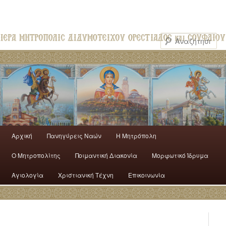
Αρχική
Πανηγύρεις Ναών
H Mητρόπολη
Ο Mητροπολίτης
Ποιμαντική Διακονία
Μορφωτικό Ίδρυμα
Αγιολογία
Χριστιανική Τέχνη
Επικοινωνία