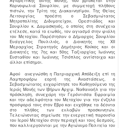
Αγιορείτικης αυτής Μονής, που βρίσκεται στην
Κορνοφωλιά Σουφλίου, με συμμετοχή πλήθους
πιστών, την Τρίτη της Διακαινησίμου. Της Θείας
Λειτουργίας προέστη ο Σεβασμιώτατος
Μητροπολίτης Διδυμοτείχου, Ορεστιάδος και
Σουφλίου κ. Δαμασκηνός, ο οποίος στη συνέχεια
ετέλεσε, κατά το ειωθός, τον αγιασμό στην φιάλη
του Μετοχίου. Παρέστησαν ο Δήμαρχος Σουφλίου
Ευάγγελος Πουλιλιός, ο Διοικητής της XII
Μεραρχίας Στρατηγός Δημήτριος Κούκος και οι
Διοικητές της 7ης και 50ης Ταξιαρχίας Ιωάννης
Ευσταθίου και Ιωάννης Τσιόπλος αντίστοιχα και
άλλοι επίσημοι.
Αφού ανεγνώσθη η Πατριαρχική Απόδειξη επί τη
Λαμπροφόρω εορτή της Αναστάσεως, ο
Σεβασμιώτατος ευχαρίστησε τον Καθηγούμενο της
Ιεράς Μονής των Ιβήρων Αρχιμ. Ναθαναήλ για την
πρόσκληση, συνεχάρη την Γερόντισσα Εφραιμία
και την αδελφότητα του Μετοχίου για την ένζηλο
προσφορά τους στον Έβρο και ευχήθηκε τα δέοντα
στο πλήθος των ευλαβών προσκυνητών.
Τελειώνοντας σημείωσε την ευεργετική παρουσία
του Ιερού Μετοχίου στην περιοχή και τους δεσμούς,
που καλλιεργούνται με την Αγιώνυμο Πολιτεία του