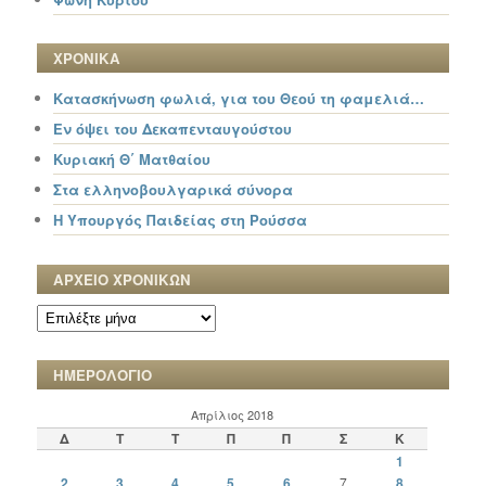
ΧΡΟΝΙΚΑ
Κατασκήνωση φωλιά, για του Θεού τη φαμελιά…
Εν όψει του Δεκαπενταυγούστου
Κυριακή Θ΄ Ματθαίου
Στα ελληνοβουλγαρικά σύνορα
Η Υπουργός Παιδείας στη Ρούσσα
ΑΡΧΕΙΟ ΧΡΟΝΙΚΩΝ
ΑΡΧΕΙΟ
ΧΡΟΝΙΚΩΝ
ΗΜΕΡΟΛΟΓΙΟ
Απρίλιος 2018
Δ
Τ
Τ
Π
Π
Σ
Κ
1
2
3
4
5
6
7
8