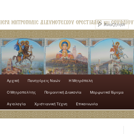
Αρχική
Πανηγύρεις Ναών
H Mητρόπολη
Ο Mητροπολίτης
Ποιμαντική Διακονία
Μορφωτικό Ίδρυμα
Αγιολογία
Χριστιανική Τέχνη
Επικοινωνία